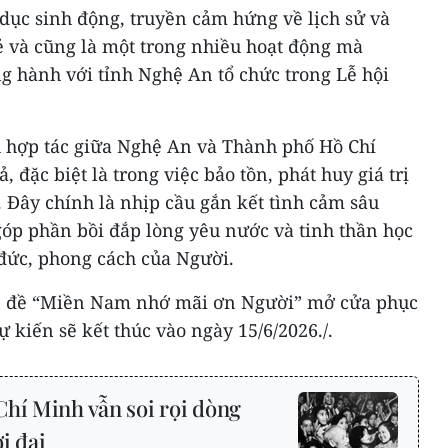
dục sinh động, truyền cảm hứng về lịch sử và
ẻ và cũng là một trong nhiều hoạt động mà
 hành với tỉnh Nghệ An tổ chức trong Lễ hội
h hợp tác giữa Nghệ An và Thành phố Hồ Chí
 đặc biệt là trong việc bảo tồn, phát huy giá trị
 Đây chính là nhịp cầu gắn kết tình cảm sâu
góp phần bồi đắp lòng yêu nước và tinh thần học
 đức, phong cách của Người.
n đề “Miền Nam nhớ mãi ơn Người” mở cửa phục
 kiến sẽ kết thúc vào ngày 15/6/2026./.
Chí Minh vẫn soi rọi dòng
i đại