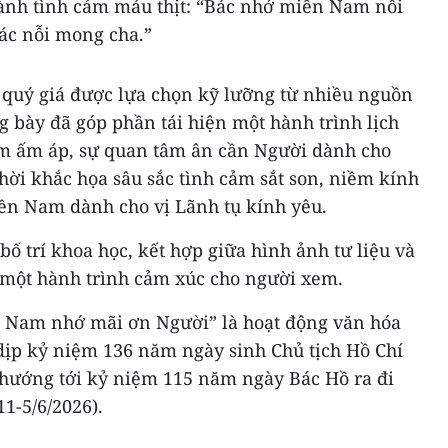
thành tình cảm máu thịt: “Bác nhớ miền Nam nỗi
c nỗi mong cha.”
u quý giá được lựa chọn kỹ lưỡng từ nhiều nguồn
 bày đã góp phần tái hiện một hành trình lịch
cảm ấm áp, sự quan tâm ân cần Người dành cho
ời khắc họa sâu sắc tình cảm sắt son, niềm kính
ền Nam dành cho vị Lãnh tụ kính yêu.
ố trí khoa học, kết hợp giữa hình ảnh tư liệu và
n một hành trình cảm xúc cho người xem.
 Nam nhớ mãi ơn Người” là hoạt động văn hóa
 dịp kỷ niệm 136 năm ngày sinh Chủ tịch Hồ Chí
, hướng tới kỷ niệm 115 năm ngày Bác Hồ ra đi
1-5/6/2026).