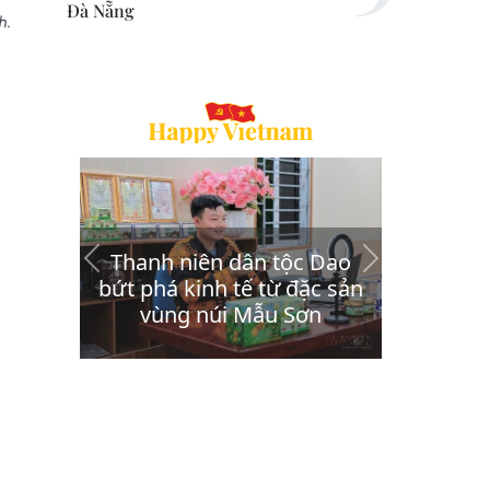
Đà Nẵng
h.