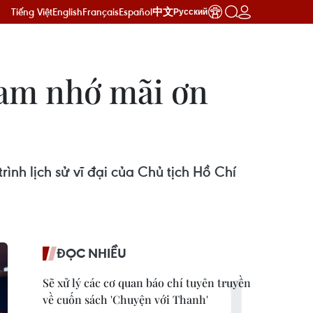
Tiếng Việt
English
Français
Español
中文
Русский
Nam nhớ mãi ơn
ình lịch sử vĩ đại của Chủ tịch Hồ Chí
ĐỌC NHIỀU
Sẽ xử lý các cơ quan báo chí tuyên truyền
về cuốn sách 'Chuyện với Thanh'