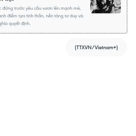
ớc đứng trước yêu cầu vươn lên mạnh mẽ,
ành điểm tựa tinh thần, nền tảng tư duy và
hĩa quyết định.
(TTXVN/Vietnam+)