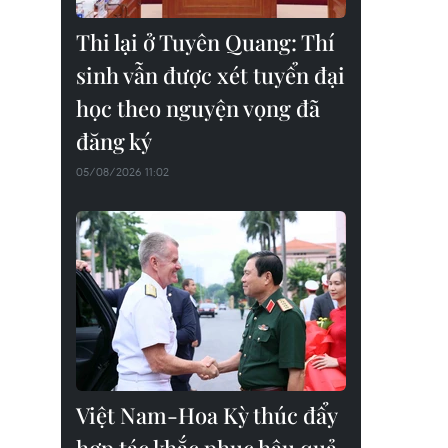
Thi lại ở Tuyên Quang: Thí
sinh vẫn được xét tuyển đại
học theo nguyện vọng đã
đăng ký
05/08/2026 11:02
Việt Nam-Hoa Kỳ thúc đẩy