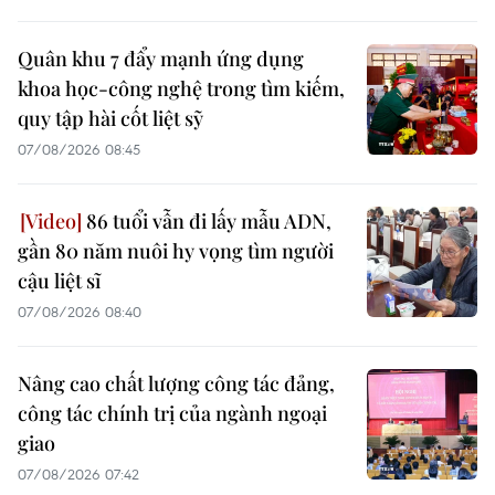
Quân khu 7 đẩy mạnh ứng dụng
khoa học-công nghệ trong tìm kiếm,
quy tập hài cốt liệt sỹ
07/08/2026 08:45
86 tuổi vẫn đi lấy mẫu ADN,
gần 80 năm nuôi hy vọng tìm người
cậu liệt sĩ
07/08/2026 08:40
Nâng cao chất lượng công tác đảng,
công tác chính trị của ngành ngoại
giao
07/08/2026 07:42