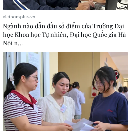
khỏi danh sách đội tuyển tham dự World Cup 2022 do
lo ngại những tranh cãi xung quanh cuốn hộ chiếu của
vietnamplus.vn
cầu thủ này.
Ngành nào dẫn đầu số điểm của Trường Đại
học Khoa học Tự nhiên, Đại học Quốc gia Hà
Nội n…
Lịch trực tiếp World Cup 2022: Nóng cùng