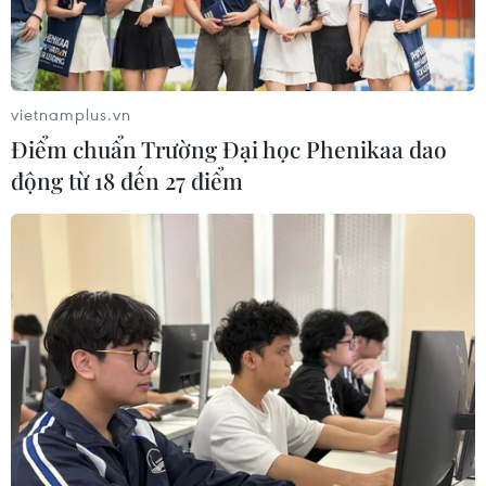
vietnamplus.vn
Điểm chuẩn Trường Đại học Phenikaa dao
động từ 18 đến 27 điểm
Ecuador loại cầu thủ gây tranh cãi ra khỏi
danh sách dự World Cup 2022
15/11/2022 23:10
Byron Castillo đã bị Liên đoàn Bóng đá Ecuador loại