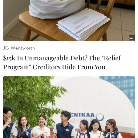
JG Wentworth
$15k In Unmanageable Debt? The "Relief
Program" Creditors Hide From You
HLV đội tuyển Ecuador phàn nàn về lịch
khai mạc World Cup 2022
09/11/2022 02:06
Tại một cuộc họp báo, HLV trưởng đội tuyển Ecuador
phát biểu: "Các đội tuyển khác có ít nhất bảy ngày để
làm quen với mặt sân tại Qatar trong khi đội của tôi chỉ
có sáu ngày.”