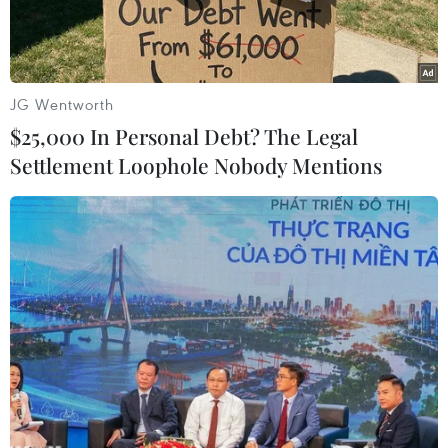
múa..
JG Wentworth
$25,000 In Personal Debt? The Legal
Settlement Loophole Nobody Mentions
Niềm vui vỡ ào của các cổ động viên Đội tuyển Ecuador .
(Nguồn: Reuters.)
Hàng nghìn người dân Ecuador trên cả nước đã
đổ ra đường ăn mừng sau chiến thắng lịch sử