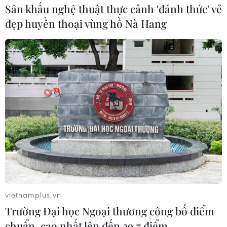
Sân khấu nghệ thuật thực cảnh 'đánh thức' vẻ
đẹp huyền thoại vùng hồ Nà Hang
Ecuador đánh bại chủ nhà Qatar ở trận
khai mạc World Cup 2022
20/11/2022 23:00
Enner Valencia đã thi đấu ấn tượng khi lập cú đúp giúp
đội tuyển Ecuador đánh bại chủ nhà Qatar 2-0 trong
ngày khai mạc vòng chung kết World Cup 2022.
vietnamplus.vn
Trường Đại học Ngoại thương công bố điểm
chuẩn, cao nhất lên đến 29,7 điểm