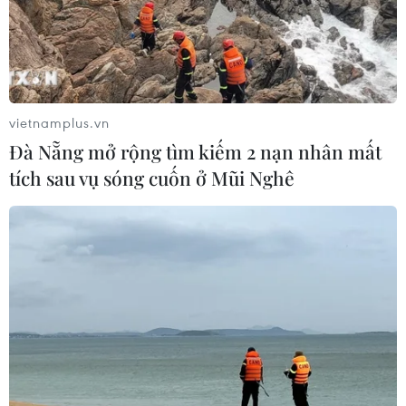
vietnamplus.vn
Đà Nẵng mở rộng tìm kiếm 2 nạn nhân mất
tích sau vụ sóng cuốn ở Mũi Nghê