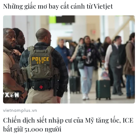
Những giấc mơ bay cất cánh từ Vietjet
CƠ QUAN CHỦ QUẢN: THÔNG TẤN XÃ VIỆT NAM
Tổng Biên tập: TRẦN TIẾN DUẨN
Phó Tổng Biên tập: NGUYỄN THỊ TÁM, KHÚC THANH
THỦY
Sở hữu trí tuệ
Quy định sử dụng
RSS
Hỗ trợ
Ngôn ngữ
TTXVN
Dịch vụ tin
Quảng cáo
Liên hệ
vietnamplus.vn
Chiến dịch siết nhập cư của Mỹ tăng tốc, ICE
bắt giữ 51.000 người
Giấy phép số: 1374/GP-BTTTT do Bộ Thông tin và Truyền thông