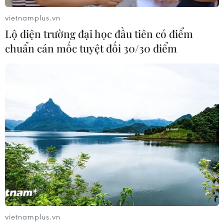
trận cầu Qatar-Ecuador
vietnamplus.vn
20/11/2022 03:14
Lộ diện trường đại học đầu tiên có điểm
Với tư cách chủ nhà, đội tuyển Qatar đã nỗ lực chuẩn bị
chuẩn cán mốc tuyệt đối 30/30 điểm
trong suốt thời gian dài và đang rất quyết tâm giành
chiến thắng trước Ecuador ở trận khai mạc vòng chung
kết World Cup 2022.
vietnamplus.vn