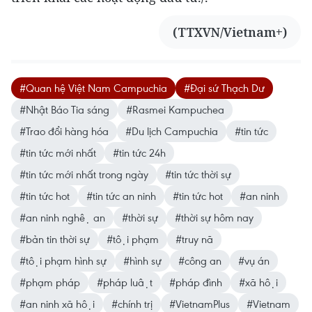
(TTXVN/Vietnam+)
#Quan hệ Việt Nam Campuchia
#Đại sứ Thạch Dư
#Nhật Báo Tia sáng
#Rasmei Kampuchea
#Trao đổi hàng hóa
#Du lịch Campuchia
#tin tức
#tin tức mới nhất
#tin tức 24h
#tin tức mới nhất trong ngày
#tin tức thời sự
#tin tức hot
#tin tức an ninh
#tin tức hot
#an ninh
#an ninh nghệ an
#thời sự
#thời sự hôm nay
#bản tin thời sự
#tội phạm
#truy nã
#tội phạm hình sự
#hình sự
#công an
#vụ án
#phạm pháp
#pháp luật
#pháp đình
#xã hội
#an ninh xã hội
#chính trị
#VietnamPlus
#Vietnam