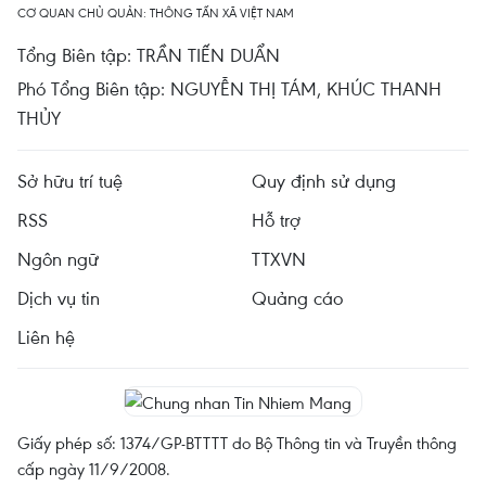
CƠ QUAN CHỦ QUẢN: THÔNG TẤN XÃ VIỆT NAM
Tổng Biên tập: TRẦN TIẾN DUẨN
Phó Tổng Biên tập: NGUYỄN THỊ TÁM, KHÚC THANH
THỦY
Sở hữu trí tuệ
Quy định sử dụng
RSS
Hỗ trợ
Ngôn ngữ
TTXVN
Dịch vụ tin
Quảng cáo
Liên hệ
Giấy phép số: 1374/GP-BTTTT do Bộ Thông tin và Truyền thông
cấp ngày 11/9/2008.