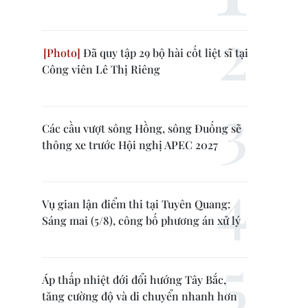
Đã quy tập 29 bộ hài cốt liệt sĩ tại
Công viên Lê Thị Riêng
Các cầu vượt sông Hồng, sông Đuống sẽ
thông xe trước Hội nghị APEC 2027
Vụ gian lận điểm thi tại Tuyên Quang:
Sáng mai (5/8), công bố phương án xử lý
Áp thấp nhiệt đới đổi hướng Tây Bắc,
tăng cường độ và di chuyển nhanh hơn