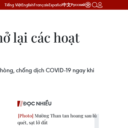
Tiếng Việt
English
Français
Español
中文
Русский
ở lại các hoạt
 phòng, chống dịch COVID-19 ngay khi
ĐỌC NHIỀU
Mường Than tan hoang sau lũ
quét, sạt lở đất