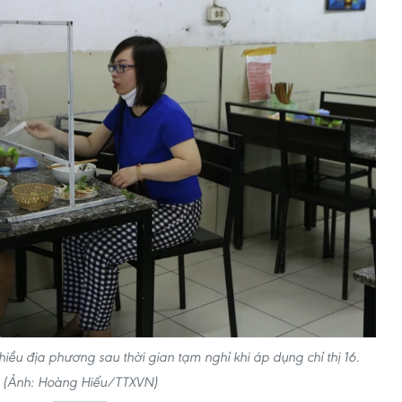
hiều địa phương sau thời gian tạm nghỉ khi áp dụng chỉ thị 16.
(Ảnh: Hoàng Hiếu/TTXVN)