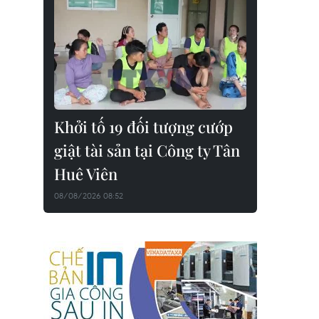
Khởi tố 19 đối tượng cướp
giật tài sản tại Công ty Tân
Huê Viên
08/08/2026 08:52