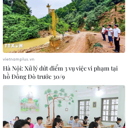
vietnamplus.vn
Hà Nội: Xử lý dứt điểm 3 vụ việc vi phạm tại
hồ Đồng Đò trước 30/9