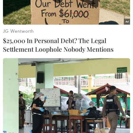
JG Wentworth
$25,000 In Personal Debt? The Legal
Settlement Loophole Nobody Mentions
Các y bác sỹ Trung tâm kiểm soát bệnh tật Thành phố Hồ Chí
Minh và quận 7 thực hiện xét nghiệm sàng lọc COVID-19 ngẫu
nhiên. (Ảnh: Thanh Vũ/TTXVN)
Ngày 20/9, Ủy ban Nhân dân Thành phố Hồ chí
Minh có văn bản khẩn về việc tiếp tục triển
khai lấy mẫu xét nghiệm tại địa bàn dân cư từ