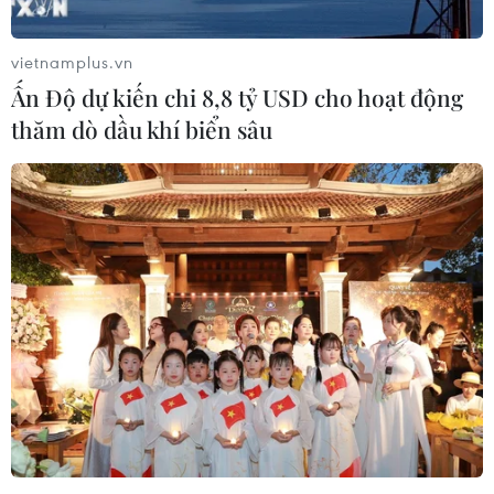
vận động hàng ngày với tinh thần lạc quan để cải thiện
sức khỏe.
vietnamplus.vn
Ấn Độ dự kiến chi 8,8 tỷ USD cho hoạt động
thăm dò dầu khí biển sâu
Nghiên cứu hai phương pháp điều trị cho
bệnh nhân mắc COVID-19