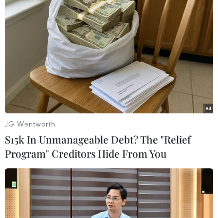
Tiến độ xét nghiệm test nhanh vòng 5 của vùng
đỏ và vùng cam là 49% , trong đó vùng đỏ là
55%, vùng cam là 43%, kết quả xét nghiệm
dương tính là 1,02%./.
JG Wentworth
$15k In Unmanageable Debt? The "Relief
Program" Creditors Hide From You