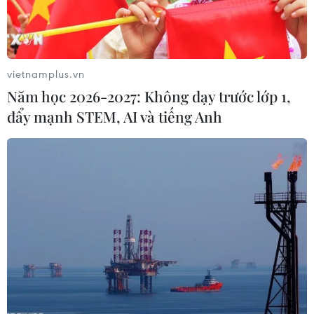
vietnamplus.vn
Năm học 2026-2027: Không dạy trước lớp 1,
đẩy mạnh STEM, AI và tiếng Anh
Người nhiễm COVID-19
điều trị tại nhà cần tập luyện nâng cao sức
khỏe
20/09/2021 08:58
Người nhiễm COVID-19 ngoài chăm sóc, dinh dưỡng
hợp lý, cần tập luyện tăng cường chức năng hô hấp và