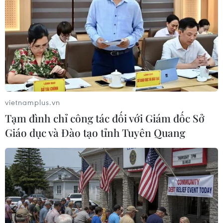
(TTXVN/Vietnam+)
vietnamplus.vn
Tạm đình chỉ công tác đối với Giám đốc Sở
Giáo dục và Đào tạo tỉnh Tuyên Quang