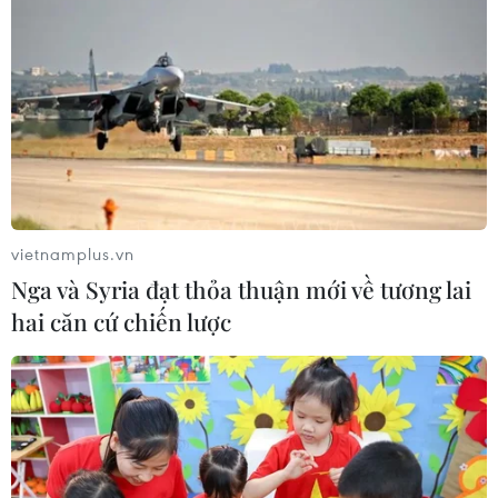
TP Hồ Chí Minh đồng hành để trẻ
mắc bệnh hiểm nghèo không lỡ cơ
hội học tập và điều trị
30/07/2026 13:53
Xem thêm
vietnamplus.vn
Nga và Syria đạt thỏa thuận mới về tương lai
hai căn cứ chiến lược
CƠ QUAN CHỦ QUẢN: THÔNG TẤN XÃ VIỆT NAM
Tổng Biên tập: TRẦN TIẾN DUẨN
Phó Tổng Biên tập: NGUYỄN THỊ TÁM, KHÚC THANH
THỦY