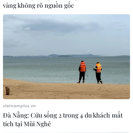
vàng không rõ nguồn gốc
Nhiều mô hình chăm sóc người mắc
COVID-19 tại nhà hiệu quả ở Việt Nam
20/09/2021 22:09
Song song với mô hình trạm y tế lưu động của Bộ Y tế,
TP.HCM cũng đang triển khai mô hình “Chăm sóc F0 tại
cộng đồng” do Trường Đại học Y Dược TP.HCM đề xuất,
bước đầu đã có những kết quả khả quan.
vietnamplus.vn
Đà Nẵng: Cứu sống 2 trong 4 du khách mất
tích tại Mũi Nghê