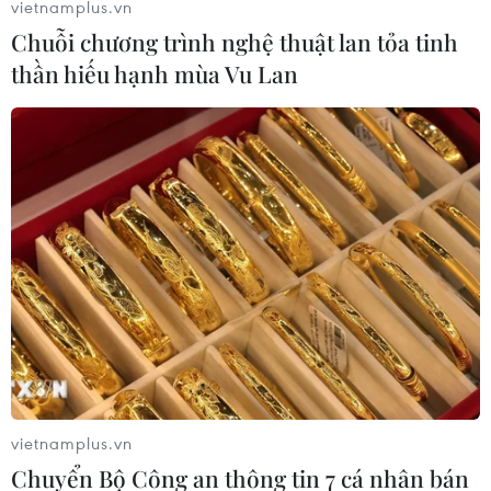
vietnamplus.vn
20/09/2021 11:40
Chuỗi chương trình nghệ thuật lan tỏa tinh
Theo Giáo sư Nguyễn Thanh Liêm, để góp phần giảm tỷ
thần hiếu hạnh mùa Vu Lan
lệ tử vong cho bệnh nhân COVID-19, ông đề xuất hai
phương pháp điều trị mới mà thế giới đã áp dụng
thành công.
vietnamplus.vn
Chuyển Bộ Công an thông tin 7 cá nhân bán