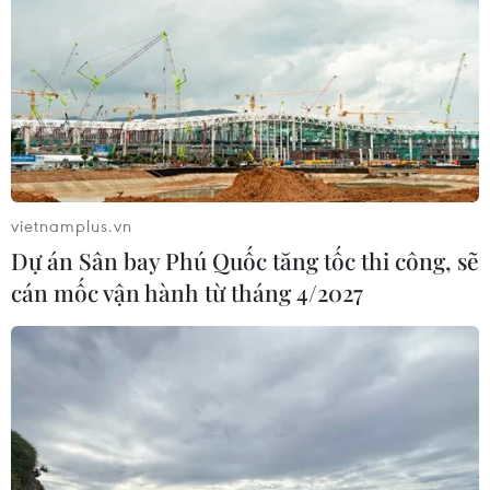
TIN CÙNG CHUYÊN MỤC
66 đoàn võ thuật lần đầu tiên
hội tụ tại Festival Võ thuật quốc tế Hà
Nội 2026
08/08/2026 02:26
Khai mạc Lễ hội Việt Nam - Hàn
vietnamplus.vn
Quốc 2026 rực rỡ sắc màu văn hóa
Dự án Sân bay Phú Quốc tăng tốc thi công, sẽ
07/08/2026 15:03
cán mốc vận hành từ tháng 4/2027
Nhịp điệu Samulnori vang
dội, Áo dài - Hanbok 'khoe sắc' bên
sông Hàn
07/08/2026 04:39