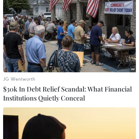
Những loại trái cây người bệnh mỡ máu
JG Wentworth
nên ăn hằng ngày
$30k In Debt Relief Scandal: What Financial
Institutions Quietly Conceal
05/05/2025 03:22
Với người bị mỡ máu, tăng cường tiêu thụ các loại hoa
quả không chỉ hỗ trợ cải thiện tình trạng bệnh mà còn
giúp phòng ngừa các biến chứng nguy hiểm như bệnh
tim mạch, cao huyết áp và béo phì.