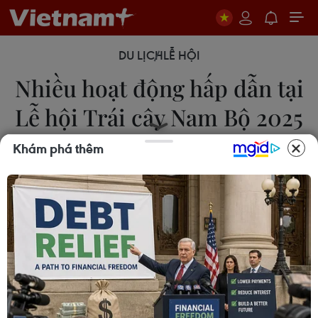
DU LỊCH
LỄ HỘI
Nhiều hoạt động hấp dẫn tại
Lễ hội Trái cây Nam Bộ 2025
Khám phá thêm
01/06/2025 05:07
Lễ hội trái cây Nam Bộ tiếp tục khẳng định sứ
mệnh tôn vinh người làm nông, những người
không chỉ gieo trồng trên đất mà còn gìn giữ gốc
rễ văn hóa dân tộc qua từng mùa vụ bội thu.