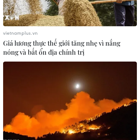
"Trái cây của Việt Nam" tiếp tục góp mặt
tại hội chợ rau quả hàng đầu thế giới
06/02/2025 02:29
Đây là năm thứ 5 khu trưng bày “Fruit of Việt Nam” (Trái
vietnamplus.vn
cây của Việt Nam) tham gia Fruit Logistica, sự kiện năm
Giá lương thực thế giới tăng nhẹ vì nắng
nay thu hút hơn 2.600 đơn vị triển lãm đến từ hơn 90
nóng và bất ổn địa chính trị
quốc gia trên thế giới.