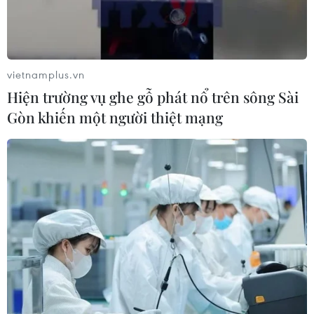
Làng cổ tại Trung Quốc lung
linh trong lễ diễu hành đèn lồng cá
06/08/2026 04:11
vietnamplus.vn
Hiện trường vụ ghe gỗ phát nổ trên sông Sài
Sẵn sàng cho Lễ hội Việt Nam-Hàn
Gòn khiến một người thiệt mạng
Quốc thành phố Đà Nẵng 2026
05/08/2026 07:46
"Lễ mừng cơm mới" và chuỗi hoạt
động du lịch "Sắc vàng Di sản" 2026
tại Lào Cai
04/08/2026 14:56
Tuyên Quang: Lễ hội hoa Tam giác