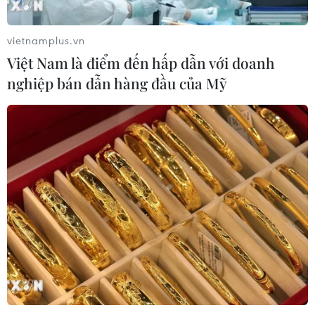
mạch 2026 sẽ khai mạc ngày 6/11 tại
Đồng Văn
vietnamplus.vn
04/08/2026 14:13
Việt Nam là điểm đến hấp dẫn với doanh
nghiệp bán dẫn hàng đầu của Mỹ
Đặc sắc lễ hội nghệ thuật dân
gian tại Kyrgyzstan
03/08/2026 05:45
Độc đáo nghi lễ rước Lệnh Ông Sanh
tại Lễ hội Cầu ngư Phan Thiết
02/08/2026 04:44
Lễ hội Cầu ngư Phan Thiết mang