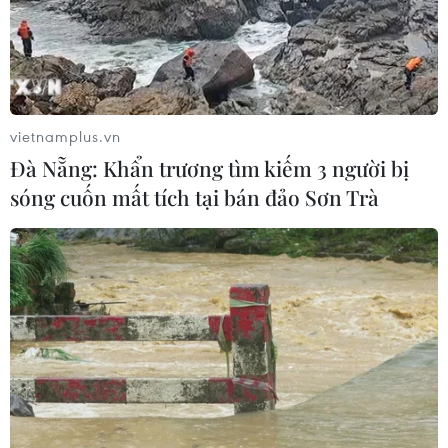
CƠ QUAN CHỦ QUẢN: THÔNG TẤN XÃ VIỆT NAM
Tổng Biên tập: TRẦN TIẾN DUẨN
vietnamplus.vn
Phó Tổng Biên tập: NGUYỄN THỊ TÁM, KHÚC THANH
THỦY
Đà Nẵng: Khẩn trương tìm kiếm 3 người bị
sóng cuốn mất tích tại bán đảo Sơn Trà
Sở hữu trí tuệ
Quy định sử dụng
RSS
Hỗ trợ
Ngôn ngữ
TTXVN
Dịch vụ tin
Quảng cáo
Liên hệ