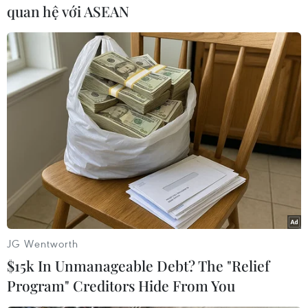
quan hệ với ASEAN
Năm nay, lễ hội có nhiều hoạt động đổi mới, chú
trọng tôn vinh nông sản Việt trong kỷ nguyên
hội nhập./.
(TTXVN/Vietnam+)
JG Wentworth
$15k In Unmanageable Debt? The "Relief
Program" Creditors Hide From You