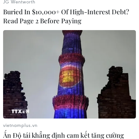
JG Wentworth
Buried In $10,000+ Of High-Interest Debt?
Read Page 2 Before Paying
Lễ hội trái cây Nam Bộ lần thứ 21 năm 2025 với
chủ đề “Làm nông giữ gốc - Dân tộc giữ hồn -
Hội nhập thời đại” diễn ra từ ngày 1/6 đến
31/8/2025 tại Khu Du lịch Văn hóa Suối Tiên
(Thành phố Thủ Đức, Thành phố Hồ Chí Minh).
Lễ hội tiếp tục khẳng định sứ mệnh tôn vinh
người làm nông, những người không chỉ gieo
trồng trên đất mà còn gìn giữ gốc rễ văn hóa
vietnamplus.vn
dân tộc qua từng mùa vụ bội thu.
Ấn Độ tái khẳng định cam kết tăng cường