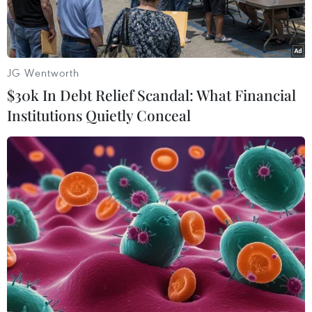
JG Wentworth
$30k In Debt Relief Scandal: What Financial
Institutions Quietly Conceal
Tăng trưởng tín dụng có thể đạt mục tiêu đề ra. (Ảnh:
Vietnam+)
Thị trường tín dụng Việt Nam trong nửa đầu
năm 2025 đang ghi nhận một bước chuyển biến
tích cực và ấn tượng khi dư nợ tín dụng toàn hệ