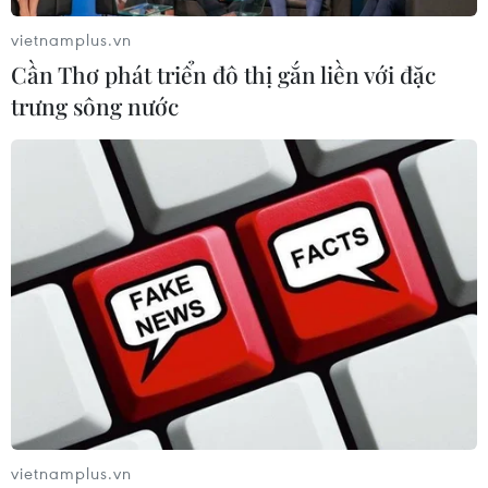
vietnamplus.vn
Cần Thơ phát triển đô thị gắn liền với đặc
trưng sông nước
Tín dụng xanh: Động lực thúc đẩy tăng
trưởng bền vững tại Việt Nam
13/05/2025 09:19
Để hỗ trợ tín dụng xanh thực sự trở thành động lực cho
chuyển đổi mô hình tăng trưởng, ngoài nỗ lực của
ngành Ngân hàng, cần sự chung tay các Bộ
ngành, doanh nghiệp và cộng đồng.
vietnamplus.vn