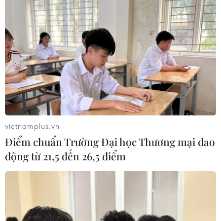
Chủ tịch Quốc hội đề nghị xác
định phạm vi chính sách để xác
định khoản nợ vay đúng quy định,
tránh việc tổ chức tín dụng nới
lỏng điều kiện cho vay; Ngân
hàng Nhà nước phải quản lý chặt
chẽ nợ xấu.
(Vietnam+)
vietnamplus.vn
Điểm chuẩn Trường Đại học Thương mại dao
động từ 21,5 đến 26,5 điểm