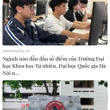
#tín dụng Việt Nam
#tăng trưởng tín dụng 2025
#phục hồi kinh tế
#ngân hàng Nhà nước
#lãi suất vay
vietnamplus.vn
#doanh nghiệp nhỏ và vừa
#giải ngân vốn đầu tư
Ngành nào dẫn đầu số điểm của Trường Đại
#xuất nhập khẩu Việt Nam
#tín dụng ngân hàng
học Khoa học Tự nhiên, Đại học Quốc gia Hà
#phát triển kinh tế
Nội n…
Theo dõi VietnamPlus