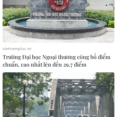
TIN LIÊN QUAN
vietnamplus.vn
Trường Đại học Ngoại thương công bố điểm
chuẩn, cao nhất lên đến 29,7 điểm
TP Hồ Chí Minh: Kỳ vọng tín dụng phục