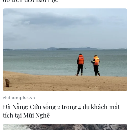
vietnamplus.vn
Đà Nẵng: Cứu sống 2 trong 4 du khách mất
tích tại Mũi Nghê