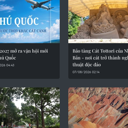
2027 mở ra vận hội mới
Bảo tàng Cát Tottori của N
hú Quốc
Bản - nơi cát trở thành n
thuật độc đáo
026 04:43
07/08/2026 02:14