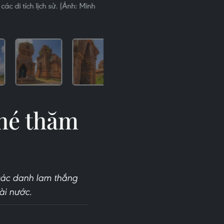
ác di tích lịch sử. (Ảnh: Minh
ghé thăm
 các danh lam thắng
ài nước.