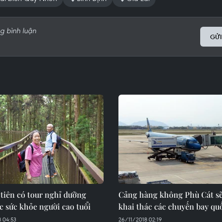
GỬI
tiên có tour nghỉ dưỡng
Cảng hàng không Phù Cát s
 sức khỏe người cao tuổi
khai thác các chuyến bay qu
 04:53
26/11/2018 02:19