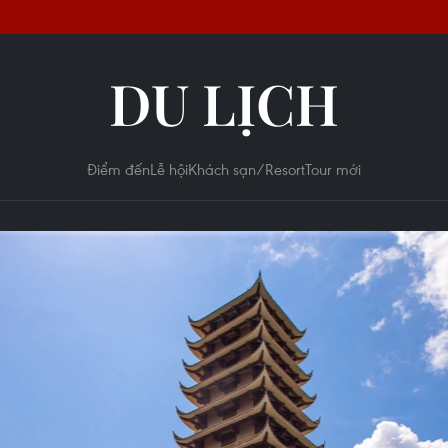
DU LỊCH
Điểm đến
Lễ hội
Khách sạn/Resort
Tour mới