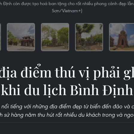
ình Định còn được tạo hoá ban tặng cho rất nhiều phong cảnh đẹp lẫn c
Sơn/Vietnam+)
ịa điểm thú vị phải 
khi du lịch Bình Định
ã nổi tiếng với những địa điểm đẹp từ biển đến đảo và
ch sử hàng năm thu hút rất nhiều du khách trong và ngo