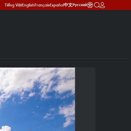
Tiếng Việt
English
Français
Español
中文
Русский