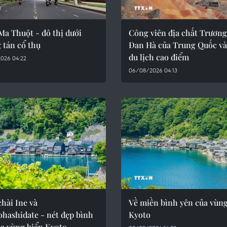
a Thuột - đô thị dưới
Công viên địa chất Trươn
 tán cổ thụ
Đan Hà của Trung Quốc v
du lịch cao điểm
026 04:22
06/08/2026 04:13
hài Ine và
Về miền bình yên của vùng
hashidate - nét đẹp bình
Kyoto
ủa vùng biển Kyoto