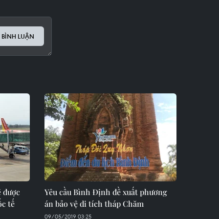
 BÌNH LUẬN
ẽ được
Yêu cầu Bình Định đề xuất phương
ốc tế
án bảo vệ di tích tháp Chăm
09/05/2019 03:25