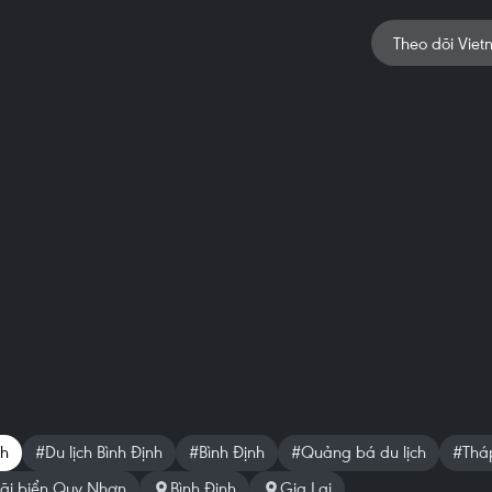
Theo dõi Viet
ch
#Du lịch Bình Định
#Bình Định
#Quảng bá du lịch
#Tháp
ãi biển Quy Nhơn
Bình Định
Gia Lai