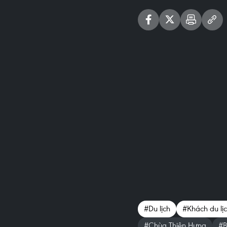
#Du lịch
#Khách du lị
#Chùa Thiên Hưng
#B