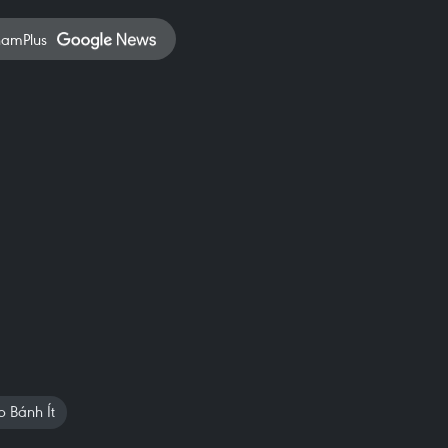
namPlus
 Bánh Ít