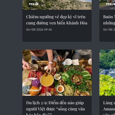
Chiêm ngưỡng vẻ đẹp kỳ vĩ trên
Buôn M
cung đường ven biển Khánh Hòa
những
06/08/2026 09:40
06/08/2
Du lịch 2/9: Điểm đến nào giúp
Làng c
người Việt được “sống cùng văn
Amano
hóa bản địa”?
yên c