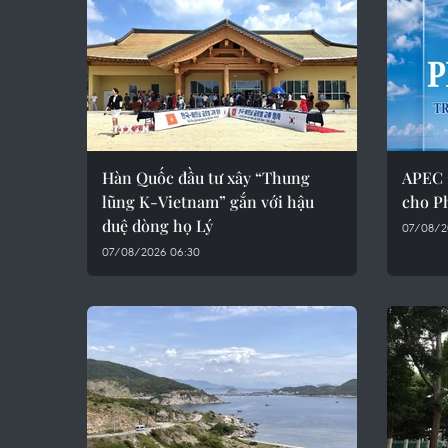
Hàn Quốc đầu tư xây “Thung
APEC 
lũng K-Vietnam” gắn với hậu
cho P
duệ dòng họ Lý
07/08/2
07/08/2026 06:30