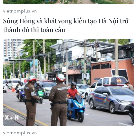
vietnamplus.vn
Sông Hồng và khát vọng kiến tạo Hà Nội trở
thành đô thị toàn cầu
Thuế quan Mỹ: Ông Trump tuyên bố đạt
thỏa thuận với Indonesia
16/07/2025 00:08
vietnamplus.vn