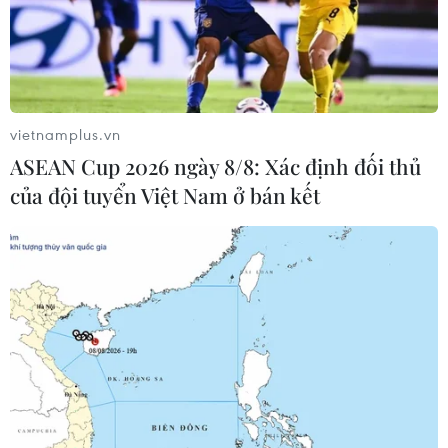
Phép thử sức chống chịu của kinh tế ASEAN
Thuế polysilicon: Doanh nghiệp Hàn Quốc tại
Mỹ có lợi thế
vietnamplus.vn
Mỹ áp thuế 15% đối với nguyên liệu quan trọng
ASEAN Cup 2026 ngày 8/8: Xác định đối thủ
để sản xuất chip
của đội tuyển Việt Nam ở bán kết
Đảng Cộng hòa đề xuất dự luật trao thêm thẩm
quyền thuế quan cho ông Trump
TIN LIÊN QUAN