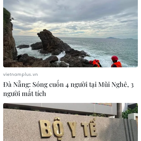
vietnamplus.vn
Đà Nẵng: Sóng cuốn 4 người tại Mũi Nghê, 3
người mất tích