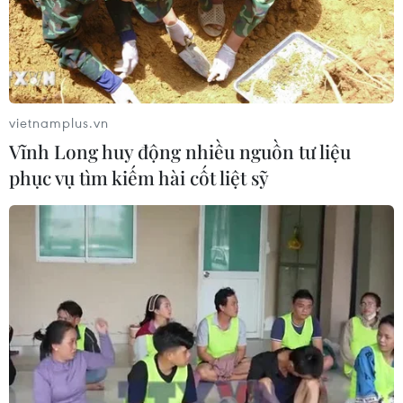
Nghệ An: OCOP đã có thương hiệu,
vì sao nông sản vẫn lo đầu ra?
08/08/2026 03:28
vietnamplus.vn
Quảng Trị quyết tâm bàn giao sớm
Vĩnh Long huy động nhiều nguồn tư liệu
mặt bằng Dự án Nhà máy điện gió
phục vụ tìm kiếm hài cốt liệt sỹ
LIG-Hướng Hóa 1
08/08/2026 02:33
Chủ tịch Quốc hội dự kỷ
niệm 70 năm Ngày truyền thống lực
lượng Cảnh sát kinh tế
08/08/2026 01:59