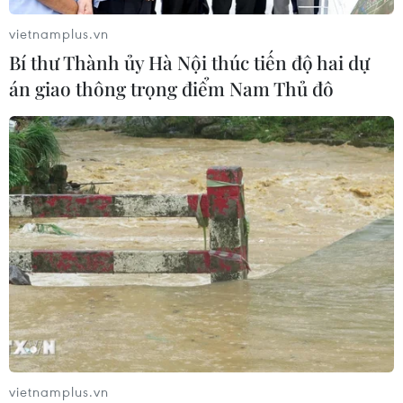
thác 2 triệu thùng dầu mỗi ngày
vietnamplus.vn
08/08/2026 00:12
Bí thư Thành ủy Hà Nội thúc tiến độ hai dự
án giao thông trọng điểm Nam Thủ đô
Những tư duy mới về
phát triển quốc gia biển mạnh
07/08/2026 23:55
Canada, Mỹ đàm phán thỏa thuận
thương mại tạm thời nhằm hạ nhiệt
căng thẳng
07/08/2026 23:53
Việt Nam khẳng định vị thế tại triển
vietnamplus.vn