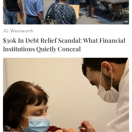
Ukraine trong vòng 50 ngày tới.
JG Wentworth
$30k In Debt Relief Scandal: What Financial
Institutions Quietly Conceal
Đồng được sản xuất tại nhà máy ở tỉnh Chiết Giang, Trung
Quốc. (Nguồn: THX/TTXVN)
Tổng thống Mỹ Donald Trump ngày 14/7 tuyên
bố sẽ áp thuế lên tới 100% lên các đối tác