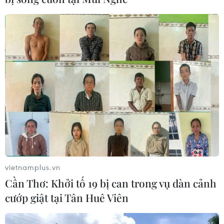
Thuế quan của Mỹ: Giới chức và doanh
nghiệp Đức kêu gọi đàm phán khẩn cấp
13/07/2025 04:06
Bộ trưởng Kinh tế Đức Katherina Reiche cho rằng trong
thời gian còn lại, EU cần có chiến lược đàm phán một
cách thực tế với Mỹ để nhanh chóng tìm ra giải pháp.
vietnamplus.vn
Cần Thơ: Khởi tố 19 bị can trong vụ dàn cảnh
cướp giật tại Tân Huê Viên