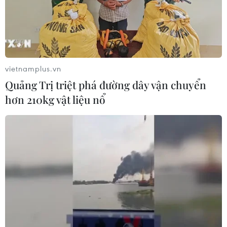
vietnamplus.vn
Quảng Trị triệt phá đường dây vận chuyển
hơn 210kg vật liệu nổ