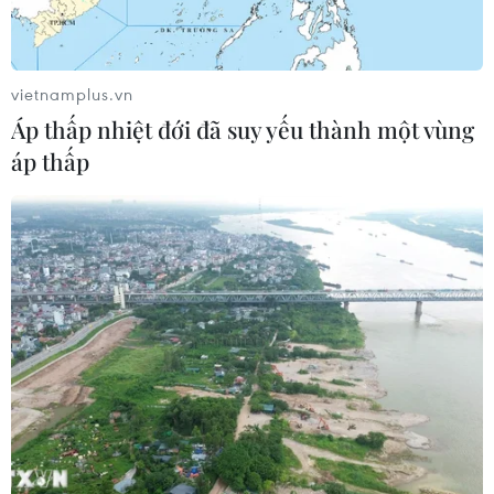
vietnamplus.vn
Áp thấp nhiệt đới đã suy yếu thành một vùng
áp thấp
Tổng thống Mỹ Donald Trump đưa ra loạt
thông báo thuế quan mới
16/07/2025 05:21
Tổng thống Mỹ Donald Trump cho biết ông có kế hoạch
áp đặt thuế quan hơn 10% đối với các quốc gia nhỏ
hơn, bao gồm các nước ở châu Phi và khu vực Caribe.