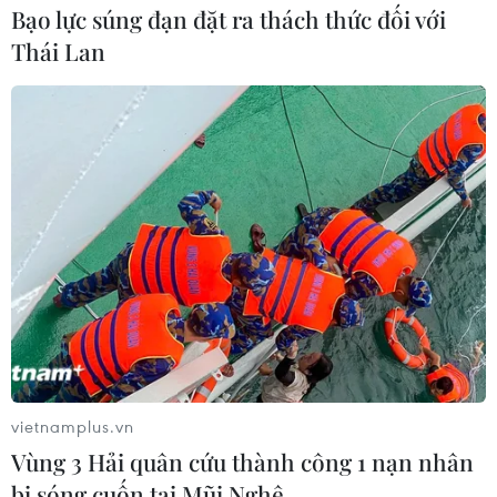
Ngày 15/7, Mỹ tuyên bố đạt được thỏa thuận với
Bạo lực súng đạn đặt ra thách thức đối với
Indonesia, trong khi đó, Mexico sẽ công bố "các biện
Thái Lan
pháp khác" nếu không đạt được thỏa thuận với Mỹ về
mức thuế quan mới trước ngày 1/8.
vietnamplus.vn
Vùng 3 Hải quân cứu thành công 1 nạn nhân
bị sóng cuốn tại Mũi Nghê