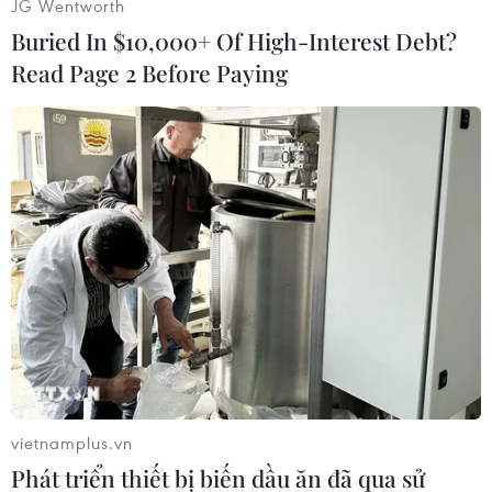
JG Wentworth
do chịu lệnh trừng phạt liên quan đến xung đột
Buried In $10,000+ Of High-Interest Debt?
tại Ukraine.
Read Page 2 Before Paying
Theo Bruegel, Trung Quốc chiếm 48% dòng chảy
thương mại của Nga. Trong một năm tính đến
tháng 5/2025 Nga đã xuất khẩu 125 tỷ USD hàng
hóa, bao gồm khí đốt tự nhiên và dầu mỏ, thiết
bị y tế và các sản phẩm hóa chất. Nhập khẩu của
Nga từ Trung Quốc đạt 113 tỷ USD, chủ yếu là
thép, thiết bị, đồ điện tử và hàng dệt may.
Ấn Độ
Theo Bruegel, Ấn Độ là đối tác thương mại lớn
thứ ba của Nga, với tổng giá trị trao đổi đạt 68 tỷ
vietnamplus.vn
USD trong một năm tính đến tháng 5/2025.
Phát triển thiết bị biến dầu ăn đã qua sử