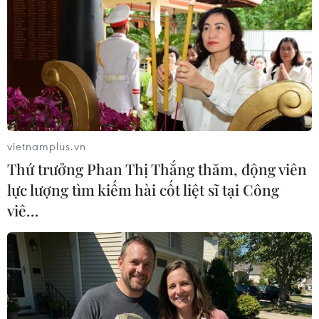
Tổng thống Mỹ Donald Trump cho
biết ông có kế hoạch áp đặt thuế
quan hơn 10% đối với các quốc
gia nhỏ hơn, bao gồm các nước ở
châu Phi và khu vực Caribe.
(TTXVN/Vietnam+)
vietnamplus.vn
Thứ trưởng Phan Thị Thắng thăm, động viên
lực lượng tìm kiếm hài cốt liệt sĩ tại Công
viê…