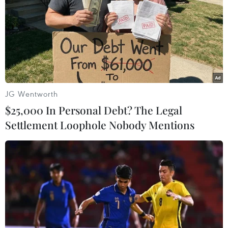
#thuế đối ứng Mỹ
#Tổng thống Mỹ Donald Trump
Ấn Độ
Belarus
Mỹ
Thổ Nhĩ Kỳ
Trung Quốc
JG Wentworth
$25,000 In Personal Debt? The Legal
Settlement Loophole Nobody Mentions
Theo dõi VietnamPlus
MỸ ÁP THUẾ ĐỐI ỨNG
Canada, Mỹ đàm phán thỏa thuận thương mại
tạm thời nhằm hạ nhiệt căng thẳng