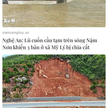
vietnamplus.vn
Nghệ An: Lũ cuốn cầu tạm trên sông Nậm
Nơn khiến 3 bản ở xã Mỹ Lý bị chia cắt
Mưa lũ làm 11 người chết và mất
tích ở Điện Biên
01/08/2025 12:02
Mưa lớn ở Điện Biên gây lũ quét, sạt lở, làm 3 người
chết, 8 mất tích, 128 nhà hư hại, nhiều bản bị cô lập,
giao thông quốc lộ 12 tê liệt, cứu hộ gặp khó khăn.