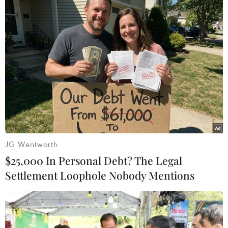
TIN LIÊN QUAN
JG Wentworth
$25,000 In Personal Debt? The Legal
Settlement Loophole Nobody Mentions
Ninh Bình: Tìm kiếm nam du khách đi lạc