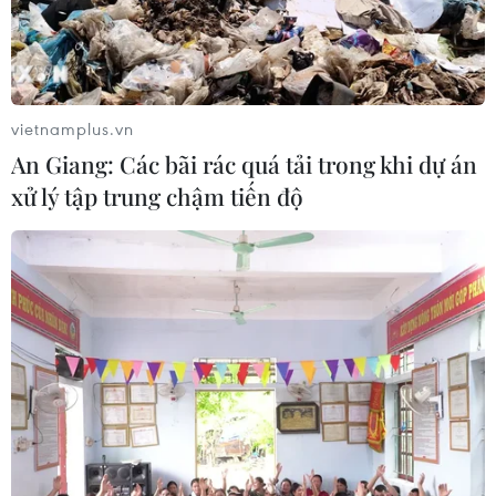
RSS
Hỗ trợ
Ngôn ngữ
TTXVN
Dịch vụ tin
Quảng cáo
vietnamplus.vn
Liên hệ
An Giang: Các bãi rác quá tải trong khi dự án
xử lý tập trung chậm tiến độ
Giấy phép số: 1374/GP-BTTTT do Bộ Thông tin và Truyền thông
cấp ngày 11/9/2008.
Quảng cáo: Phó TBT Nguyễn Thị Tám: 093.5958688, Email:
tamvna@gmail.com
Điện thoại: (024) 39411349 - (024) 39411348, Fax: (024)
39411348
Email:
vietnamplus2008@gmail.com
© Bản quyền thuộc về VietnamPlus, TTXVN. Cấm sao chép dưới
mọi hình thức nếu không có sự chấp thuận bằng văn bản.