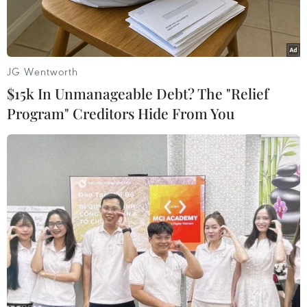
JG Wentworth
$15k In Unmanageable Debt? The "Relief
Program" Creditors Hide From You
Nam du khách mất tích vào ngày 14/8.
Đại diện lãnh đạo Ủy ban Nhân dân xã Cúc
Phương, tỉnh Ninh Bình xác nhận, trưa 19/8, lực
lượng tìm kiếm đã tìm thấy thi thể nam du
khách mất tích trong Vườn quốc gia Cúc Phương