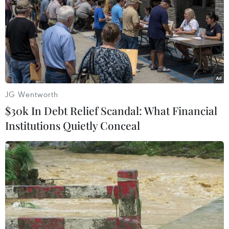
Lũ quét, sạt lở đất ở Điện
Biên khiến 17 người thương vong và mất
tích
JG Wentworth
01/08/2025 23:31
$30k In Debt Relief Scandal: What Financial
Lũ quét, sạt lở đất tại Điện Biên khiến 17 người thương
Institutions Quietly Conceal
vong và mất tích, trong đó có 7 người chết, 7 người bị
thương và 3 người bị mất tích.