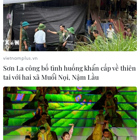
08/08/2026 06:43
Vụ phế liệu bằng sắt, nhọn rơi trên
cao tốc: Tài xế xe chở mắc nhiều lỗi vi
phạm
vietnamplus.vn
08/08/2026 06:37
Sơn La công bố tình huống khẩn cấp về thiên
tai với hai xã Muổi Nọi, Nậm Lầu
Nghệ An: Lũ cuốn cầu tạm trên sông
Nậm Nơn khiến 3 bản ở xã Mỹ Lý bị
chia cắt
08/08/2026 06:36
Sáp nhập Trường Đại học Văn hóa,
Thể thao và Du lịch Thanh Hóa vào