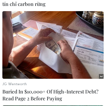
tín chỉ carbon rừng
Xuất hiện nghi
vấn trong quá trình tìm
kiếm thanh niên mất tích
ở rừng Cúc Phương
Chiều 18/8, cán bộ Vườn quốc gia Cúc Phương
(Ninh Bình) cho biết sau 5 ngày 4 đêm tìm kiếm,
vẫn chưa tìm thấy anh Nguyễn Quốc Mạnh (sinh
năm 1992, trú tại Thành phố Hải Phòng), người
mất tích ở rừng Cúc Phương.
(TTXVN/Vietnam+)
JG Wentworth
Buried In $10,000+ Of High-Interest Debt?
Read Page 2 Before Paying