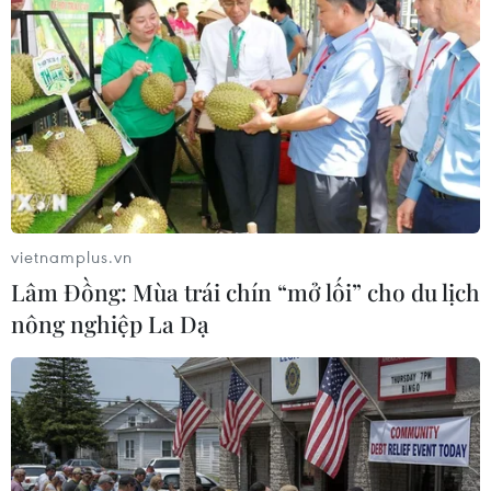
trong Vườn Quốc gia Cúc Phương
16/08/2025 09:37
Đại diện Vườn Quốc gia Cúc Phương cho biết vườn bố
trí từ 5-7 nhóm cán bộ, nhân viên với hàng trăm lượt
người, chia thành nhiều nhóm tổ chức tìm kiếm nam du
khách bị lạc.
vietnamplus.vn
Lâm Đồng: Mùa trái chín “mở lối” cho du lịch
nông nghiệp La Dạ