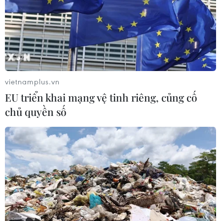
quyền xử phạt vi phạm hành chính
từ ngày 26/9
07/08/2026 23:00
Xem thêm
vietnamplus.vn
EU triển khai mạng vệ tinh riêng, củng cố
chủ quyền số
CƠ QUAN CHỦ QUẢN: THÔNG TẤN XÃ VIỆT NAM
Tổng Biên tập: TRẦN TIẾN DUẨN
Phó Tổng Biên tập: NGUYỄN THỊ TÁM, KHÚC THANH
THỦY
Sở hữu trí tuệ
Quy định sử dụng