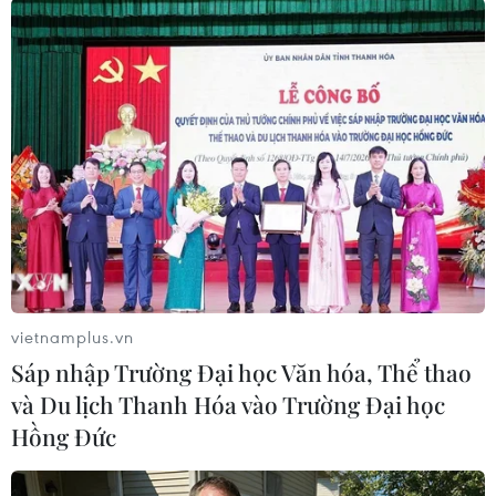
#Vườn quốc gia Cúc Phương
#du khách mất tích
#Ninh Bình
vietnamplus.vn
Sáp nhập Trường Đại học Văn hóa, Thể thao
và Du lịch Thanh Hóa vào Trường Đại học
Hồng Đức
Theo dõi VietnamPlus