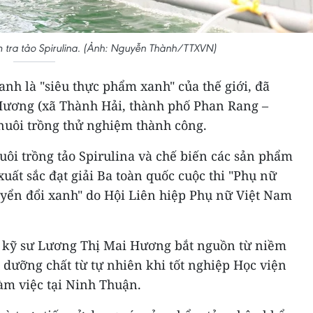
 tra tảo Spirulina. (Ảnh: Nguyễn Thành/TTXVN)
nh là "siêu thực phẩm xanh" của thế giới, đã
Hương (xã Thành Hải, thành phố Phan Rang –
uôi trồng thử nghiệm thành công.
ôi trồng tảo Spirulina và chế biến các sản phẩm
 xuất sắc đạt giải Ba toàn quốc cuộc thi "Phụ nữ
uyển đổi xanh" do Hội Liên hiệp Phụ nữ Việt Nam
a kỹ sư Lương Thị Mai Hương bắt nguồn từ niềm
dưỡng chất từ tự nhiên khi tốt nghiệp Học viện
àm việc tại Ninh Thuận.