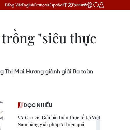
Tiếng Việt
English
Français
Español
中文
Русский
 trồng "siêu thực
ng Thị Mai Hương giành giải Ba toàn
ĐỌC NHIỀU
VAIC 2026: Giải bài toán thực tế tại Việt
Nam bằng giải pháp AI hiệu quả