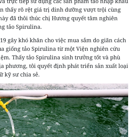
 và trực tiếp sử dụng các sản phẩm tảo nhập khẩu
 thấy rõ rệt giá trị dinh dưỡng vượt trội cùng
 này đã thôi thúc chị Hương quyết tâm nghiên
g tảo Spirulina.
19 gây khó khăn cho việc mua sắm do giãn cách
mua giống tảo Spirulina từ một Viện nghiên cứu
ệm. Thấy tảo Spirulina sinh trưởng tốt và phù
a phương, tôi quyết định phát triển sản xuất loại
ữ kỹ sư chia sẻ.