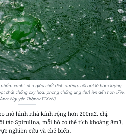
c phẩm xanh” nhờ giàu chất dinh dưỡng, nổi bật là hàm lượng
oạt chất chống oxy hóa, phòng chống ung thư) lên đến hơn 17%.
(Ảnh: Nguyễn Thành/TTXVN)
heo mô hình nhà kính rộng hơn 200m2, chị
 tảo Spirulina, mỗi hồ có thể tích khoảng 8m3,
vực nghiên cứu và chế biến.