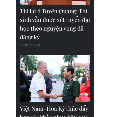
Thi lại ở Tuyên Quang: Thí
sinh vẫn được xét tuyển đại
học theo nguyện vọng đã
đăng ký
05/08/2026 11:02
Việt Nam-Hoa Kỳ thúc đẩy