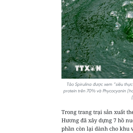
Tảo Spirulina được xem “siêu thự
protein trên 70% và Phycocyanin (h
Trong trang trại sản xuất t
Hương đã xây dựng 7 hồ nuôi
phần còn lại dành cho khu 