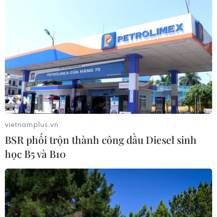
Thi công trở lại dự án sửa chữa Quốc
lộ 30 sau phản ánh của TTXVN
06/08/2026 09:42
Hà Nội tăng tốc thi công
đường Vành đai 1 đoạn Hoàng Cầu-
Voi Phục
vietnamplus.vn
06/08/2026 09:07
BSR phối trộn thành công dầu Diesel sinh
học B5 và B10
Đồng Nai yêu cầu đẩy nhanh tiến độ
dự án kết nối vùng, sân bay Long
Thành
06/08/2026 09:05