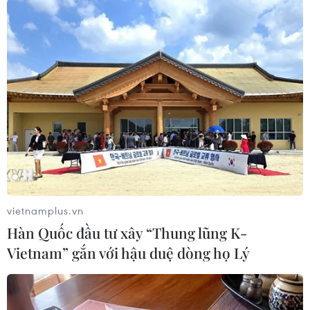
Tuyến thứ hai khởi hành vào thứ Năm hàng
tuần với hành trình từ Hà Nội đến Paris, qua
Frankfurt rồi trở về Hà Nội.
Tất cả chuyến bay giữa Việt Nam và châu Âu
đều được Vietnam Airlines thực hiện bằng các
dòng tàu bay thân rộng là Boeing 787 và Airbus
A350 để hành khách có trải nghiệm bay đường
dài thoải mái nhất.
Vietnam Airlines lưu ý hành khách cần tìm hiểu
thông tin và đảm bảo đáp ứng các quy định về
vietnamplus.vn
nhập cảnh tại điểm đến như yêu cầu khai báo y
Hàn Quốc đầu tư xây “Thung lũng K-
tế, xét nghiệm COVID-19, tình trạng tiêm chủng
Vietnam” gắn với hậu duệ dòng họ Lý
hoặc khỏi bệnh COVID-19, nơi lưu trú tại điểm
đến, thời gian theo dõi sức khỏe… Để hỗ trợ
hành khách tra cứu thông tin, Vietnam Airlines