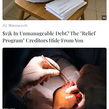
JG Wentworth
$15k In Unmanageable Debt? The "Relief
Program" Creditors Hide From You
Hành khách làm thủ tục tại sân bay Frankfurt. (Ảnh:
CTV/Vietnam+)
Vietnam Airlines vừa thực hiện hai chuyến bay
đầu tiên chính thức nối lại các đường bay
thường lệ giữa châu Âu và Việt Nam sau gần 2
năm gián đoạn vì ảnh hưởng của đại dịch