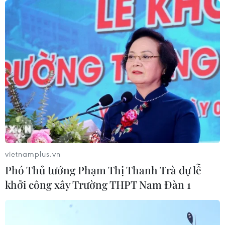
Sẽ thi công đồng loạt Dự án cao tốc
Vinh-Thanh Thủy trong tháng 9
06/08/2026 12:25
Chưa đầu tư mở rộng Quốc lộ 1 đoạn
Bạc Liêu-Cà Mau giai đoạn 2026-
2030
06/08/2026 12:24
vietnamplus.vn
Phó Thủ tướng Phạm Thị Thanh Trà dự lễ
Tuyên Quang khẩn trương khắc
khởi công xây Trường THPT Nam Đàn 1
phục sạt lở trên các tuyến giao thông
06/08/2026 11:54