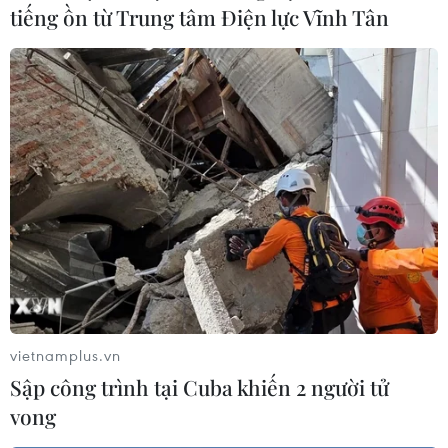
tiếng ồn từ Trung tâm Điện lực Vĩnh Tân
Vietnam Airlines nối lại đường bay quốc tế
thường lệ đến châu Âu
21/01/2022 08:55
Vietnam Airlines đã lên kế hoạch khai thác trở lại các
đường bay quốc tế thường lệ đến châu Âu bằng các
dòng tàu bay thân rộng là Boeing 787 và Airbus A350.
vietnamplus.vn
Sập công trình tại Cuba khiến 2 người tử
vong