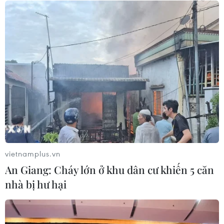
thu phí tại 5 Dự án cao tốc Bắc-Nam
05/08/2026 08:29
Xem thêm
CƠ QUAN CHỦ QUẢN: THÔNG TẤN XÃ VIỆT NAM
vietnamplus.vn
Tổng Biên tập: TRẦN TIẾN DUẨN
An Giang: Cháy lớn ở khu dân cư khiến 5 căn
Phó Tổng Biên tập: NGUYỄN THỊ TÁM, KHÚC THANH
nhà bị hư hại
THỦY
Sở hữu trí tuệ
Quy định sử dụng