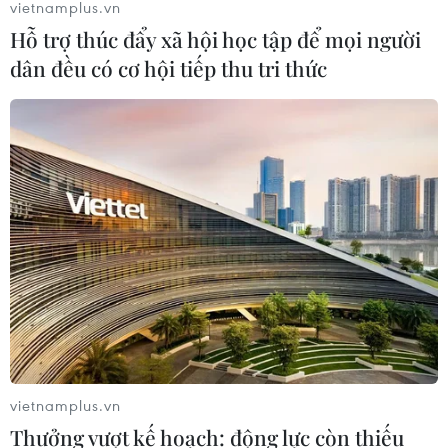
vietnamplus.vn
Hỗ trợ thúc đẩy xã hội học tập để mọi người
dân đều có cơ hội tiếp thu tri thức
TIN CÙNG CHUYÊN MỤC
Thu hồi 89 ha đất đấu giá chọn nhà
đầu tư công trình thành phố cảng
hàng không
07/08/2026 06:46
Cần xử lý dứt điểm việc tập kết gỗ ở
hành lang an toàn giao thông Quốc
vietnamplus.vn
lộ 22B
Thưởng vượt kế hoạch: động lực còn thiếu