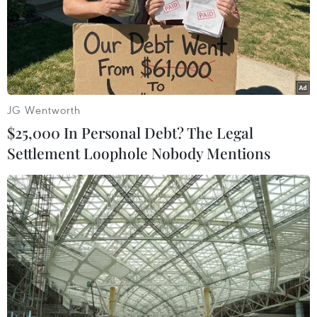
JG Wentworth
$25,000 In Personal Debt? The Legal
Settlement Loophole Nobody Mentions
Hãng bay sẵn sàng mở lại đường bay quốc
tế để sớm vượt qua COVID-19
24/12/2021 02:30
Hiện các hãng hàng không Việt Nam đã sẵn sàng và
chuẩn bị kế hoạch cho việc mở lại đường bay thương
mại quốc tế thường lệ nhằm vượt qua khó khăn do dịch