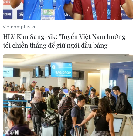
Đồng Nai cảnh báo người dân không
ném vật thể vào phương tiện trên cao
tốc
vietnamplus.vn
06/08/2026 04:24
HLV Kim Sang-sik: 'Tuyển Việt Nam hướng
tới chiến thắng để giữ ngôi đầu bảng'
Tăng tốc giải phóng mặt bằng mở
rộng cao tốc Cam Lộ-La Sơn qua
thành phố Huế
06/08/2026 03:01
Dự án cao tốc Châu Đốc-Cần Thơ-
Sóc Trăng thiếu nguồn vật liệu thi
công
06/08/2026 02:33