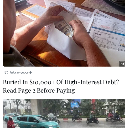
liên tục cập nhật các quy định này tại website
www.vietnamairlines.com
, mục Khuyến cáo đi
lại/Quy định cần biết./.
(Vietnam+)
JG Wentworth
Buried In $10,000+ Of High-Interest Debt?
Read Page 2 Before Paying