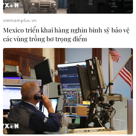
Xem thêm
vietnamplus.vn
Mexico triển khai hàng nghìn binh sỹ bảo vệ
các vùng trồng bơ trọng điểm
CƠ QUAN CHỦ QUẢN: THÔNG TẤN XÃ VIỆT NAM
Tổng Biên tập: TRẦN TIẾN DUẨN
Phó Tổng Biên tập: NGUYỄN THỊ TÁM, KHÚC THANH
THỦY
Sở hữu trí tuệ
Quy định sử dụng
RSS
Hỗ trợ
Ngôn ngữ
TTXVN