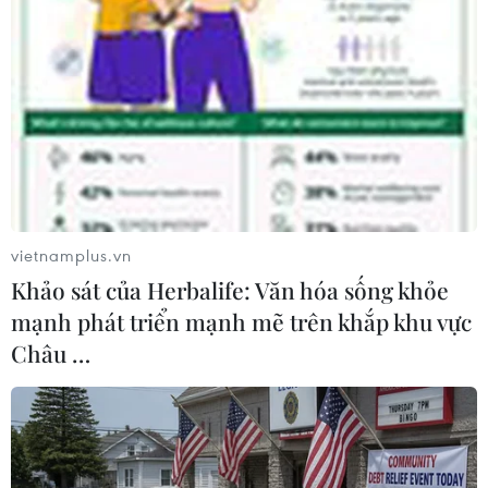
vietnamplus.vn
Khảo sát của Herbalife: Văn hóa sống khỏe
mạnh phát triển mạnh mẽ trên khắp khu vực
Châu …
Hy Lạp dự định đề nghị gia hạn gói hỗ trợ
tài chính quốc tế
18/02/2015 02:33