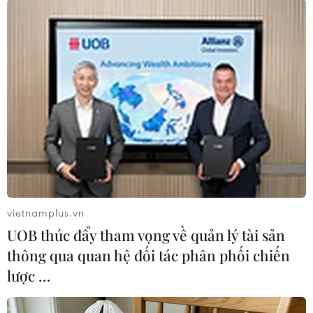
#Hy Lạp
#Liên minh châu Âu
#Chương trình cứu trợ
#Vỡ nợ
#Chương trình cho vay
#Eurozone
Hy Lạp
Theo dõi VietnamPlus
vietnamplus.vn
UOB thúc đẩy tham vọng về quản lý tài sản
thông qua quan hệ đối tác phân phối chiến
TIN LIÊN QUAN
lược …