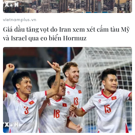
vietnamplus.vn
Giá dầu tăng vọt do Iran xem xét cấm tàu Mỹ
và Israel qua eo biển Hormuz
Đức không chấp nhận gia hạn chương
trình cứu trợ của Hy Lạp
20/02/2015 02:30
Bộ Tài chính Đức thông báo không chấp nhận đề nghị
của Athens về việc gia hạn thêm sáu tháng chương trình
cho vay cứu trợ Hy Lạp dự kiến sẽ hết hạn vào ngày
28/2 tới.