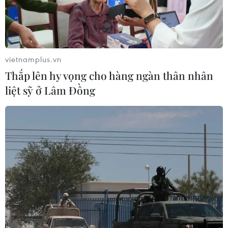
03/08/2026 23:48
Kế hoạch đồng tiền chung Tây Phi
đối mặt thách thức
vietnamplus.vn
03/08/2026 23:10
Thắp lên hy vọng cho hàng ngàn thân nhân
liệt sỹ ở Lâm Đồng
Mỹ bán đồng euro để hỗ trợ Nhật
Bản vực dậy đồng yen
03/08/2026 15:34
Visa thúc đẩy hợp tác kiến tạo hạ
tầng số cho Chính phủ số Việt Nam
03/08/2026 14:01