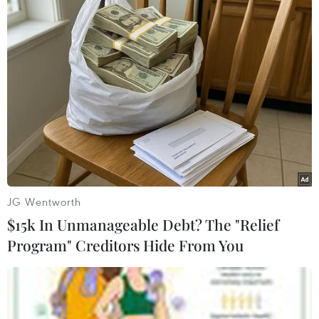
Hy Lạp và Eurogroup không đạt thỏa
JG Wentworth
thuận về chương trình cứu trợ
$15k In Unmanageable Debt? The "Relief
17/02/2015 01:19
Program" Creditors Hide From You
Chủ tịch Eurogroup Jeroen Dijsselbloem cho biết bộ
trưởng tài chính các nước sử dụng đồng tiền chung
châu Âu đã không thể đạt được thỏa thuận cuối cùng
với Chính phủ Hy Lạp về chương trình cứu trợ.