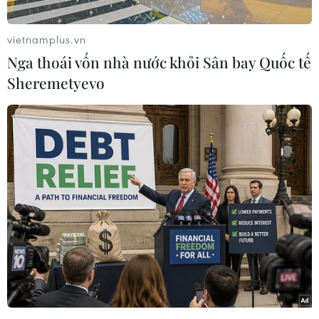
bối cảnh chương trình cứu trợ cho Hy Lạp dự
kiến sẽ hết hạn vào cuối tháng này.
vietnamplus.vn
Phát biểu với báo giới, một quan chức thuộc Bộ
Nga thoái vốn nhà nước khỏi Sân bay Quốc tế
Tài chính Mỹ yêu cầu giấu tên cho biết Chính
Sheremetyevo
phủ Mỹ đang theo dõi chặt chẽ mọi diễn biến
liên quan đến vấn đề này. Quan chức này nói:
“Người châu Âu có đủ khả năng giải quyết
những thách thức này.”
Phát biểu của quan chức Mỹ được đưa ra trước
thềm cuộc họp của bộ trưởng tài chính các nước
khu vực sử dụng đồng tiền chung châu Âu
(Eurozone) diễn ra tại Brussels ngày 20/2 để
xem xét đề nghị của Athens về việc gia hạn
thêm 6 tháng chương trình cho vay của EU mà
trước đó ngày 19/2.