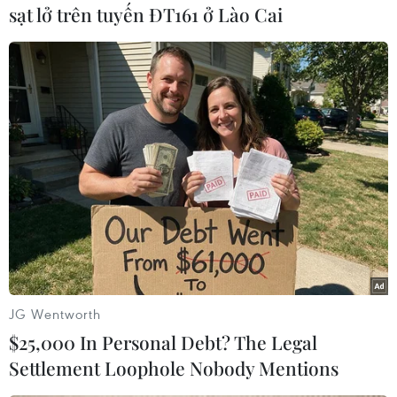
có thể khôi phục một kênh tài chính chủ chốt
sạt lở trên tuyến ĐT161 ở Lào Cai
nhằm hỗ trợ các ngân hàng của Hy Lạp nếu
Athens nhất trí tiếp tục chương trình cải cách
của nước này./.
(Vietnam+)
JG Wentworth
$25,000 In Personal Debt? The Legal
Settlement Loophole Nobody Mentions