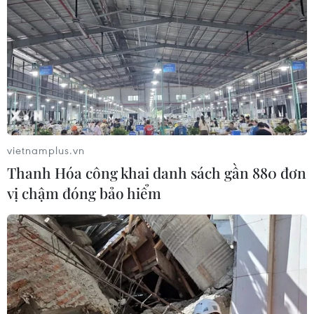
vietnamplus.vn
Thanh Hóa công khai danh sách gần 880 đơn
vị chậm đóng bảo hiểm