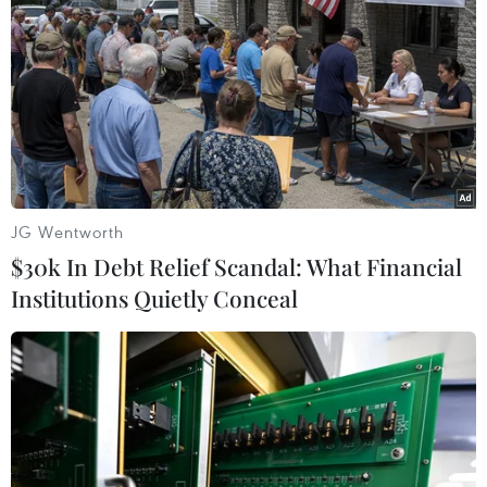
Chính phủ Hy Lạp dự định đề nghị gia hạn gói hỗ trợ
tài chính mà bộ ba chủ nợ quốc tế cung cấp cho quốc
gia này từ năm 2010, đi kèm điều kiện áp dụng các
biện pháp kinh tế khắc khổ.
JG Wentworth
$30k In Debt Relief Scandal: What Financial
Institutions Quietly Conceal