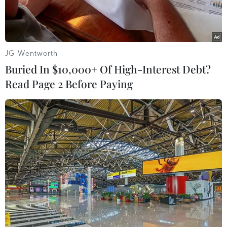
JG Wentworth
Buried In $10,000+ Of High-Interest Debt?
Read Page 2 Before Paying
Thủ tướng Hy Lạp Alexis Tsipras (phải) và Bộ trưởng Tài chính
Yanis Varoufakis trong phiên họp Quốc hội. (Nguồn:
AFP/TTXVN)
AFP đưa tin, ngày 19/2, Mỹ đã hối thúc Liên
minh châu Âu (EU) và Hy Lạp cần đạt được một
thỏa thuận cứu trợ tài chính cho Athens trong