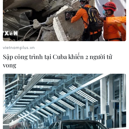
vietnamplus.vn
TIN CÙNG CHUYÊN MỤC
Sập công trình tại Cuba khiến 2 người tử
vong
Thanh Hóa công khai danh sách gần
880 đơn vị chậm đóng bảo hiểm
07/08/2026 01:49
Mỹ áp thuế 15% đối với nguyên liệu
quan trọng để sản xuất chip
07/08/2026 00:56