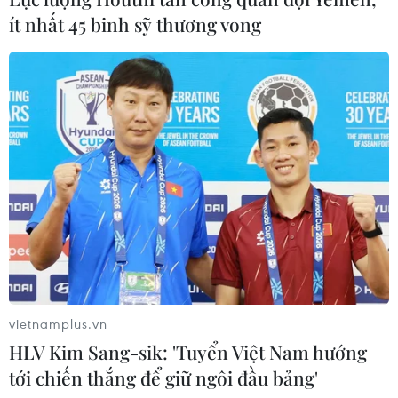
Lãi suất ngân hàng ngày 6/8: Kỳ hạn
ít nhất 45 binh sỹ thương vong
3 tháng đang được mức lãi suất tối đa
06/08/2026 00:06
Mỹ phát tín hiệu ủng hộ ổn định
đồng won của Hàn Quốc
05/08/2026 23:26
Mỹ hoàn trả khoảng 100 tỷ USD thuế
quan sau phán quyết của Tòa án Tối
cao
vietnamplus.vn
05/08/2026 22:58
HLV Kim Sang-sik: 'Tuyển Việt Nam hướng
tới chiến thắng để giữ ngôi đầu bảng'
Nhật Bản: Nội các thông qua chính