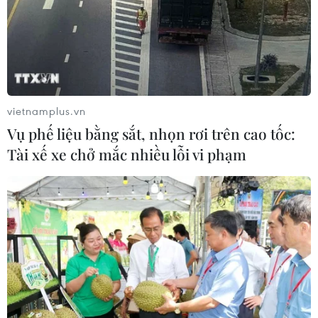
vietnamplus.vn
Vụ phế liệu bằng sắt, nhọn rơi trên cao tốc:
Tài xế xe chở mắc nhiều lỗi vi phạm