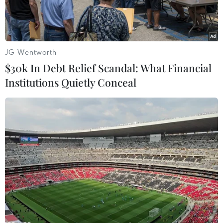
JG Wentworth
$30k In Debt Relief Scandal: What Financial
Institutions Quietly Conceal
Cờ Anh (phía dưới) và cờ EU (phía trên) bên ngoài tòa nhà
Quốc hội Anh ở London ngày 28/3/2019. (Ảnh: AFP/ TTXVN)
Pháp đang mất dần sự kiên nhẫn đối với tiến
trình Brexit - Anh rời khỏi Liên minh châu Âu
(EU) - và cho rằng đã đến lúc cuộc khủng hoảng
Brexit phải chấm dứt.