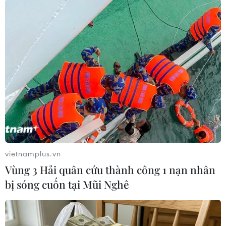
của nước này.
Hiện chưa rõ quyết định sau cùng của EU, song
nhiều nước thành viên trong khối yêu cầu Anh
cần làm rõ lý do đối với đề xuất trì hoàn Brexit
lần hai này trước thời điểm diễn ra Hội nghị
thượng đỉnh EU ngày 10/4 tới./.
(TTXVN/Vietnam+)
vietnamplus.vn
Vùng 3 Hải quân cứu thành công 1 nạn nhân
bị sóng cuốn tại Mũi Nghê