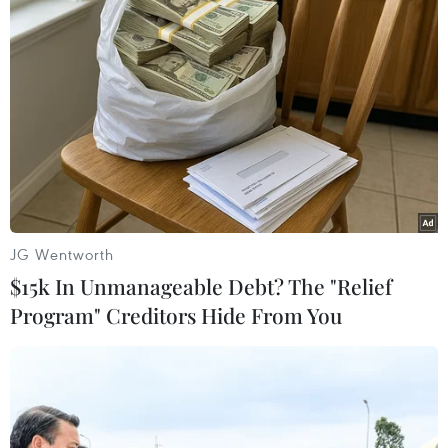
#Nghị viện châu Âu
#Emmanuel Macron
#Brexit
#Anh rời EU
#khu nghỉ dưỡng Breton
Anh
Pháp
JG Wentworth
$15k In Unmanageable Debt? The "Relief
Theo dõi VietnamPlus
Program" Creditors Hide From You