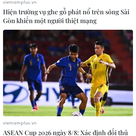
vietnamplus.vn
Hiện trường vụ ghe gỗ phát nổ trên sông Sài
Gòn khiến một người thiệt mạng
Anh bắt đầu cấp hộ chiếu không có chữ
'Liên minh châu Âu'
06/04/2019 11:15
Bộ Nội vụ Anh đã khẳng định rằng một số hộ chiếu cấp
từ ngày 30/3, thời điểm sau khi Anh ban đầu dự kiến
rời khỏi EU, không còn dòng chữ EU theo một quyết định
hồi năm 2017.
vietnamplus.vn
ASEAN Cup 2026 ngày 8/8: Xác định đối thủ