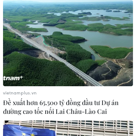
một thỏa hiệp để chấm dứt cuộc khủng hoảng chính trị
kéo dài nhiều tháng qua.
vietnamplus.vn
Đề xuất hơn 65.500 tỷ đồng đầu tư Dự án
đường cao tốc nối Lai Châu-Lào Cai