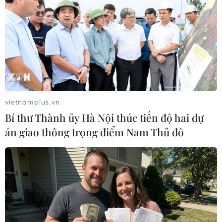
TIN LIÊN QUAN
vietnamplus.vn
Bí thư Thành ủy Hà Nội thúc tiến độ hai dự
án giao thông trọng điểm Nam Thủ đô
Đề xuất 'gia hạn linh động' của EC cho
phép Anh rời EU vào ngày 1/7
05/04/2019 10:26
Đề xuất của Chủ tịch EC chấp nhận trì hoãn Brexit tới 1