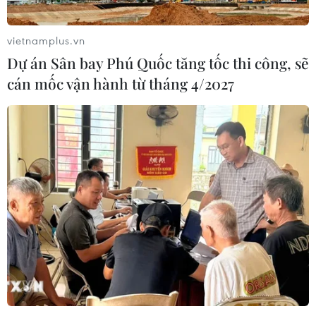
vietnamplus.vn
Dự án Sân bay Phú Quốc tăng tốc thi công, sẽ
cán mốc vận hành từ tháng 4/2027
TIN CÙNG CHUYÊN MỤC
Iceland trước cuộc trưng cầu ý dân
về nối lại đàm phán gia nhập EU
08/08/2026 07:54