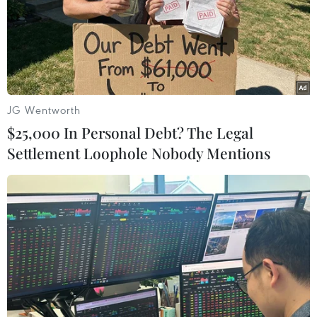
năm sẽ cho phép Vương quốc Anh rời khối này vào
ngày 1/7, nếu tới thời điểm đó Quốc hội Anh phê chuẩn
thỏa thuận "ly hôn."
JG Wentworth
$25,000 In Personal Debt? The Legal
Settlement Loophole Nobody Mentions
Brexit: Thủ tướng Anh không đặt hạn chót