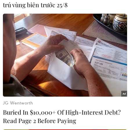
trú vùng biên trước 25/8
#Israel
#hang động
#chôn cất
#quan tài cổ
#người Do Thái
#văn hóa Hy Lạp
#Đế chế La Mã
#sau Công nguyên
Hy Lạp
Israel
Theo dõi VietnamPlus
JG Wentworth
Buried In $10,000+ Of High-Interest Debt?
Read Page 2 Before Paying