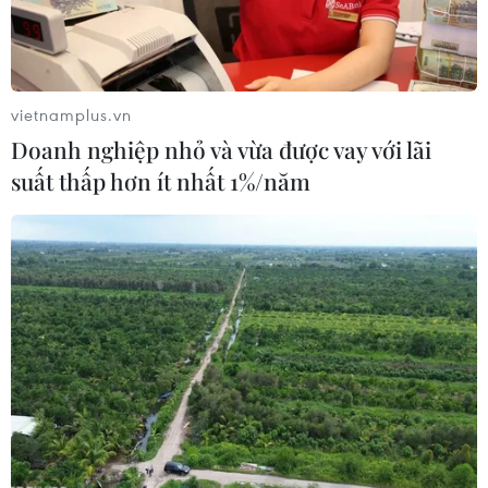
vietnamplus.vn
Doanh nghiệp nhỏ và vừa được vay với lãi
suất thấp hơn ít nhất 1%/năm
Các nhà khảo cổ Trung Quốc phát hiện bia
đá cổ từ thời nhà Thanh
04/05/2023 22:05
Tấm bia đá màu xám xanh có từ năm 1735, được khắc
chữ ở cả hai mặt với nội dung mô tả tình trạng kinh tế
và xã hội địa phương vào thời điểm đó cùng những
thay đổi về phân bố các dòng sông.