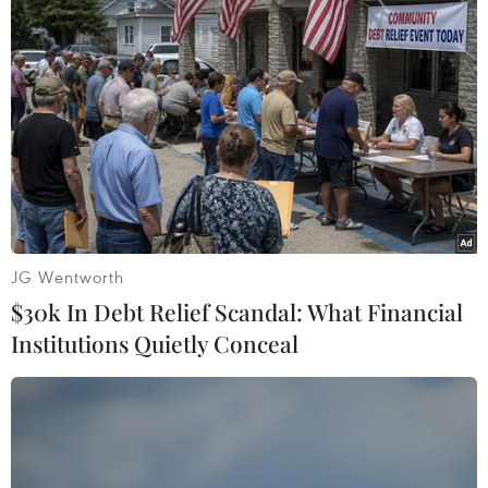
Trong quá trình trùng tu, các nhà khảo cổ học Ai Cập đã
lần đầu tiên phát hiện các bức phù điêu 12 cung hoàng
đạo hoàn chỉnh ở trên trần của ngôi đền Esna thuộc tỉnh
Luxor.
JG Wentworth
$30k In Debt Relief Scandal: What Financial
Institutions Quietly Conceal