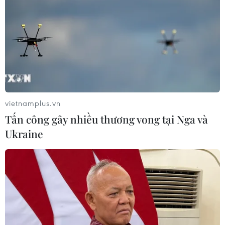
Mexico phát hiện bảng tính điểm dùng
trong môn thể thao cổ đại
12/04/2023 06:42
Bảng tính điểm có hình tròn với đường kính 32cm và
nặng khoảng 40kg, xung quanh viền bảng tính điểm
được khắc các ký tự tượng hình, ở giữa là hình khắc mô
tả hai vận động viên đang thi đấu.
vietnamplus.vn
Tấn công gây nhiều thương vong tại Nga và
Ukraine