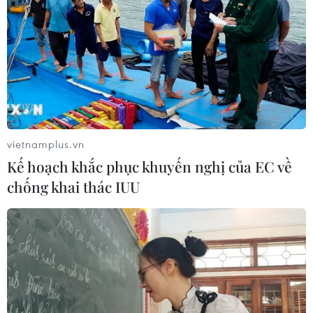
vietnamplus.vn
Kế hoạch khắc phục khuyến nghị của EC về
chống khai thác IUU