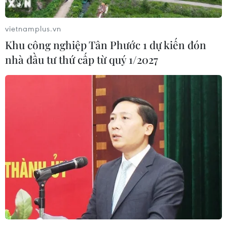
vietnamplus.vn
Khu công nghiệp Tân Phước 1 dự kiến đón
nhà đầu tư thứ cấp từ quý 1/2027
Trung Quốc phát hiện hóa thạch bọ cạp
biển có niên đại 450 triệu năm
17/05/2023 01:17
Loài bọ cạp biển mới phát hiện có đầu tròn và thân hình
parabol, dài 15cm trông đáng yêu hơn các loài bọ cạp