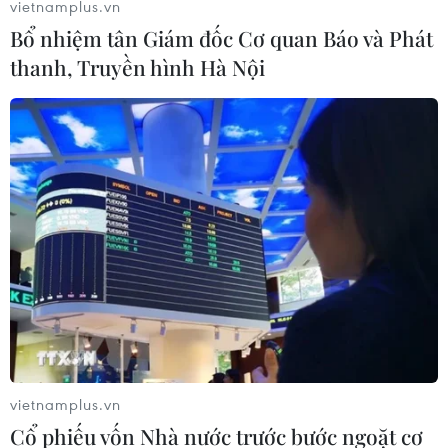
vietnamplus.vn
biển được phát hiện trước đây, nhưng thực tế lại là một
Bổ nhiệm tân Giám đốc Cơ quan Báo và Phát
động vật ăn thịt hung dữ dưới biển.
thanh, Truyền hình Hà Nội
vietnamplus.vn
Cổ phiếu vốn Nhà nước trước bước ngoặt cơ