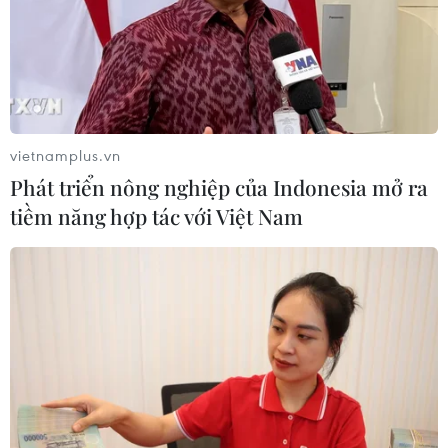
Lào phát hiện nhiều tượng Phật bằng vàng
cùng nhiều cổ vật quý
vietnamplus.vn
28/04/2023 10:08
Phát triển nông nghiệp của Indonesia mở ra
Trong một hang động ở làng Nadee, huyện Viengthong,
tiềm năng hợp tác với Việt Nam
tỉnh Bolikhamxay, miền Trung Lào, người dân đã phát
hiện 14 bức tượng Phật, 22 thanh gươm và 1 chiếc
chiêng, được cho là những cổ vật quý.