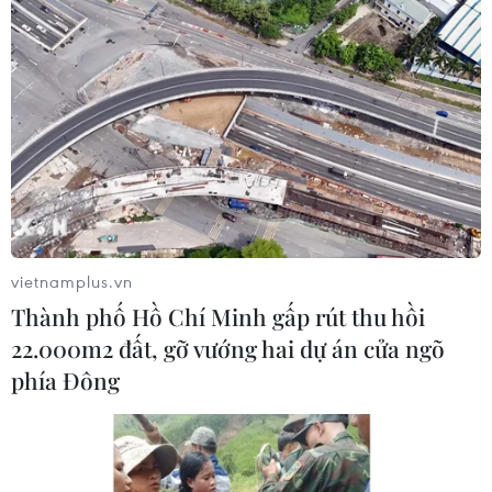
Trí tuệ nhân tạo tạo virus mới tiêu diệt vi
khuẩn kháng thuốc
09/08/2026 07:45
vietnamplus.vn
Thành phố Hồ Chí Minh gấp rút thu hồi
Khoa học công nghệ sẽ trở thành động lực
22.000m2 đất, gỡ vướng hai dự án cửa ngõ
mới của quan hệ Việt Nam-Australia
phía Đông
09/08/2026 02:01