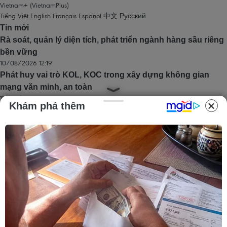
Vietnam+ (VietnamPlus)
Tiếng Việt
English
Français
Español
中文
Русский
Tin mới
Rà soát, quản lý diện tích, phát triển ngành hàng sầu riêng
bền vững
10/08/2026 12:19
Phát huy vai trò KOL, KOC trong xây dựng không gian
mạng văn minh, an toàn
10/08/2026 12:15
Khám phá thêm
Hy Lạp nỗ lực dập tắt đám cháy rừng mới gần Athens
10/08/2026 12:14
Phát hiện, quy tập được 256 bộ hài cốt liệt sỹ tại Công viên
Lê Thị Riêng
10/08/2026 12:07
Thành phố Hồ Chí Minh bắn pháo hoa tại 7 điểm chào
mừng 81 năm Quốc khánh
10/08/2026 12:00
Trang chủ
Thăng Long - Hà Nội