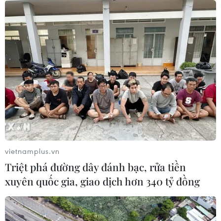
Ngoại giao khoa học công nghệ: Khi ngoại
giao được trao sứ mệnh mới
09/08/2026 11:51
vietnamplus.vn
Triệt phá đường dây đánh bạc, rửa tiền
xuyên quốc gia, giao dịch hơn 340 tỷ đồng