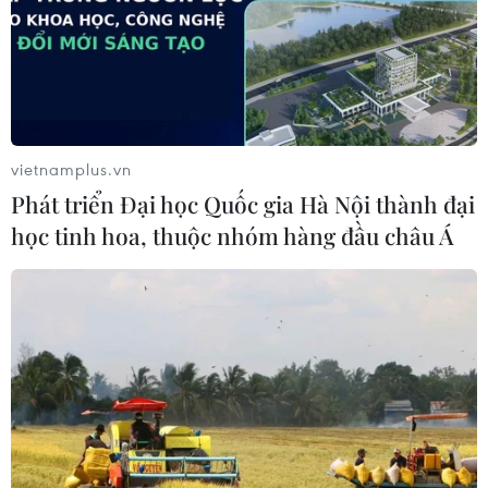
vietnamplus.vn
Phát triển Đại học Quốc gia Hà Nội thành đại
học tinh hoa, thuộc nhóm hàng đầu châu Á
#Nhà khảo cổ
#Tiền vàng
#Niên đại cách đây 1.200 năm
#Harun al-Rashid
Israel
Facebook
Twitter
Lưu bài viết
Copy link
Theo dõi VietnamPlus
Bình luận