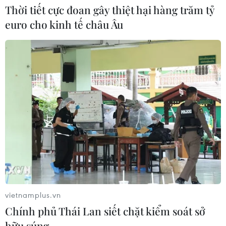
Thời tiết cực đoan gây thiệt hại hàng trăm tỷ
euro cho kinh tế châu Âu
Chó "không gây dị ứng" - bước tiến mới
của công nghệ chỉnh sửa gene
06/08/2026 13:42
vietnamplus.vn
Chính phủ Thái Lan siết chặt kiểm soát sở
hữu súng