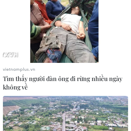
Phát triển thiết bị biến dầu ăn đã qua sử
dụng thành dầu diesel sinh học
08/08/2026 14:57
vietnamplus.vn
Tìm thấy người đàn ông đi rừng nhiều ngày
không về
Trung Quốc hoàn thành bản đồ địa chất
mới của toàn bộ Mặt Trăng