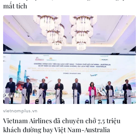
mất tích
Ngoại giao khoa học công nghệ: Đưa mạng
lưới khoa học quốc tế thành nguồn lực
phát triển
10/08/2026 04:35
Châu Âu sẽ chứng kiến nhật thực toàn
vietnamplus.vn
phần hiếm có vào ngày 12/8
Vietnam Airlines đã chuyên chở 7,5 triệu
10/08/2026 04:35
khách đường bay Việt Nam-Australia