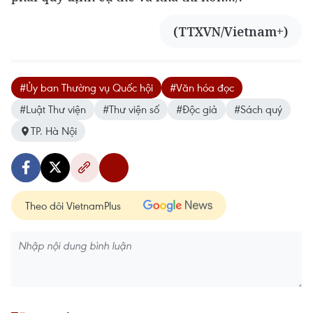
(TTXVN/Vietnam+)
#Ủy ban Thường vụ Quốc hội
#Văn hóa đọc
#Luật Thư viện
#Thư viện số
#Độc giả
#Sách quý
TP. Hà Nội
Theo dõi VietnamPlus