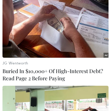
Những hoát cảnh được dàn dựng để chuẩn bị cho buổi biểu
diễn của cô trò câu lạc bộ Ca trù Đông Môn. (Ảnh: An
Đăng/TTXVN)
JG Wentworth
Buried In $10,000+ Of High-Interest Debt?
Read Page 2 Before Paying