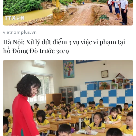
Sân khấu nghệ thuật thực cảnh
'đánh thức' vẻ đẹp huyền thoại vùng
hồ Nà Hang
vietnamplus.vn
09/08/2026 09:17
Hà Nội: Xử lý dứt điểm 3 vụ việc vi phạm tại
hồ Đồng Đò trước 30/9
Hình thành ba vòng kiểm soát chặt
chẽ để nâng cao chất lượng ngành
xuất bản
09/08/2026 07:57
Nét duyên kín đáo trong trang phục
truyền thống của phụ nữ Sán Dìu
09/08/2026 07:18