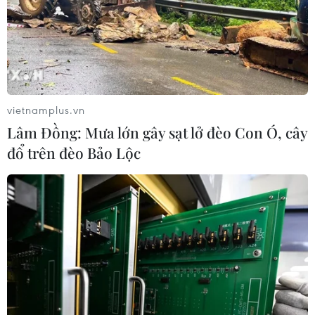
hàng đầu khu vực
06/08/2026 23:33
Buổi hòa nhạc kéo dài 639 năm vừa
mới hoàn thành 4% hành trình
vietnamplus.vn
06/08/2026 11:54
Lâm Đồng: Mưa lớn gây sạt lở đèo Con Ó, cây
đổ trên đèo Bảo Lộc
Dự thảo Luật Kiến trúc: Bổ sung quy
định nhận diện bản sắc văn hóa dân
tộc
06/08/2026 11:29
Khởi động xét chọn Doanh nghiệp
đạt chuẩn văn hóa kinh doanh Việt