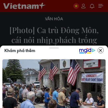
VĂN HÓA
[Photo] Ca trù Đông Môn,
cái nôi nhịp phách trống
chầu
Khám phá thêm
16/02/2021 00:00
Làng Đông Môn - xã Hòa Bình, huyện Thủy
Nguyên, thành phố Hải Phòng, được biết đến như
cái nôi của ca trù vùng duyên hải Bắc Bộ.