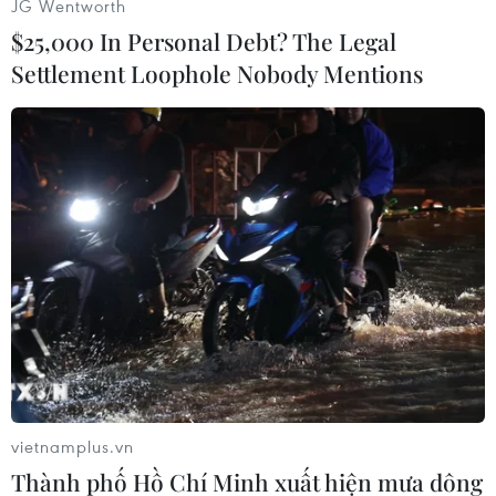
JG Wentworth
$25,000 In Personal Debt? The Legal
Settlement Loophole Nobody Mentions
(Ảnh: An Đăng/TTXVN)
vietnamplus.vn
Thành phố Hồ Chí Minh xuất hiện mưa dông
Nhịp phách trong ca trù. (Ảnh: An Đăng/TTXVN)