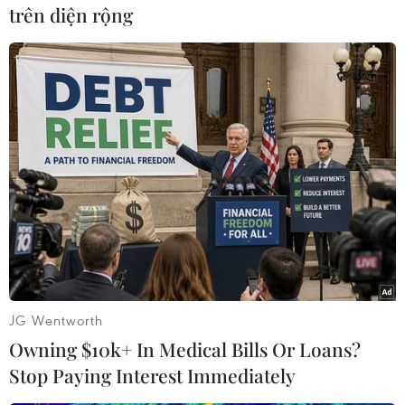
trên diện rộng
Những hoát cảnh được dàn dựng để chuẩn bị cho buổi biểu
diễn của cô trò câu lạc bộ Ca trù Đông Môn. (Ảnh: An
JG Wentworth
Đăng/TTXVN)
Owning $10k+ In Medical Bills Or Loans?
Stop Paying Interest Immediately