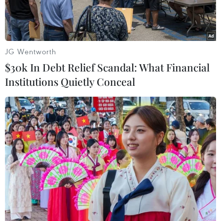
JG Wentworth
$30k In Debt Relief Scandal: What Financial
Institutions Quietly Conceal
Các thế hệ Lớp lớp ca nương, kép đàn của Đông Môn vẫn tâm
huyết với nghệ thuật truyền thống của quê hương. (Ảnh: An
Đăng/TTXVN)