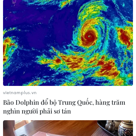
Những thế hệ người sẽ gìn giữ và tiếp nối truyền thống của ông
cha. (Ảnh: An Đăng/TTXVN)
vietnamplus.vn
Bão Dolphin đổ bộ Trung Quốc, hàng trăm
nghìn người phải sơ tán