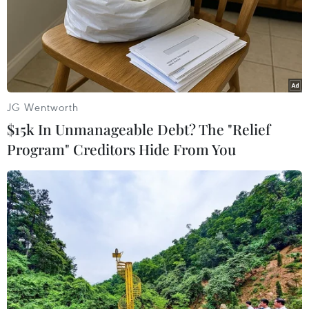
Theo dõi VietnamPlus
JG Wentworth
$15k In Unmanageable Debt? The "Relief
Program" Creditors Hide From You
TIN CÙNG CHUYÊN MỤC
Đà Nẵng: Sôi nổi các hoạt
động giao lưu tại Lễ hội Việt Nam -
Hàn Quốc
09/08/2026 11:46