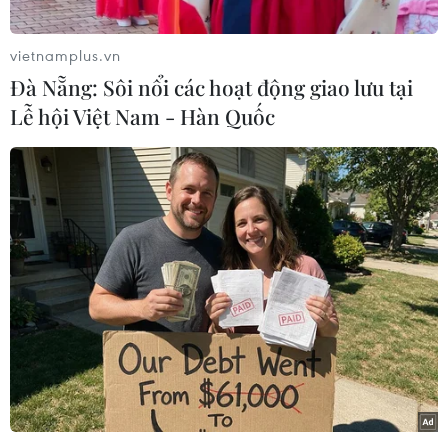
vietnamplus.vn
Đà Nẵng: Sôi nổi các hoạt động giao lưu tại
Lễ hội Việt Nam - Hàn Quốc
Câu lạc bộ ca trù Đông Môn sinh hoạt vào chiều thứ 7 hằng
tuần tại Đình Đông Môn. (Ảnh: An Đăng/TTXVN)