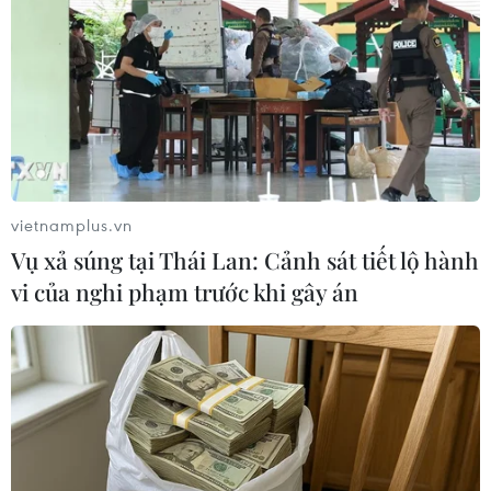
Những thế hệ người sẽ gìn giữ và tiếp nối truyền thống của ông
cha. (Ảnh: An Đăng/TTXVN)
(TTXVN/Vietnam+)
vietnamplus.vn
Vụ xả súng tại Thái Lan: Cảnh sát tiết lộ hành
vi của nghi phạm trước khi gây án