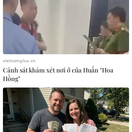
TP. Hà Nội
Theo dõi VietnamPlus
vietnamplus.vn
Cảnh sát khám xét nơi ở của Huấn "Hoa
Hồng"
TIN LIÊN QUAN