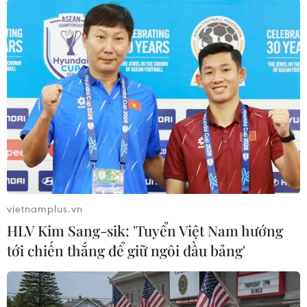
Tảo đặc quánh góc hồ Gươm, khu vực tập trung nhiều là góc
hồ trước cửa số nhà 47-49 đường Đinh Tiên Hoàng, quận Hoàn
Kiếm. (Ảnh: Mạnh Khánh/TTXVN)
(TTXVN/Vietnam+)
vietnamplus.vn
HLV Kim Sang-sik: 'Tuyển Việt Nam hướng
tới chiến thắng để giữ ngôi đầu bảng'