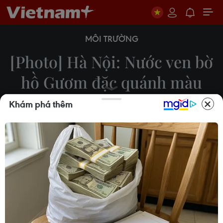
MÔI TRƯỜNG
[Photo] Hà Nội: Nước ven bờ
hồ Gươm đặc quánh màu
lam lục
Khám phá thêm
20/04/2018 03:46
Vài ngày nay, xung quanh ven bờ hồ Hoàn Kiếm
(hồ Gươm, đặc quánh một màu lam lục nghi là
tảo nở hoa, khu vực tập trung nhiều tảo là góc hồ
trước cửa số nhà 47-49 đường Đinh Tiên Hoàng,
quận Hoàn Kiếm.