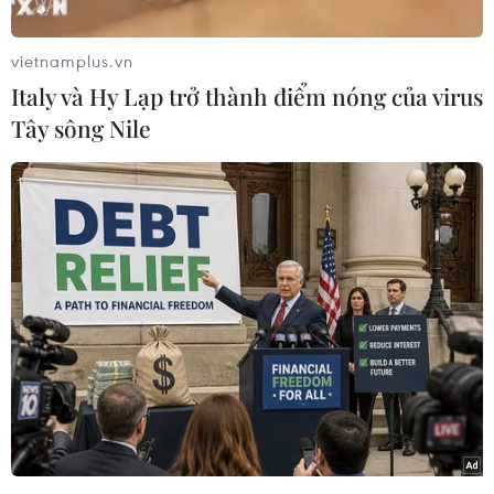
Tháp Rùa trên hồ Gươm. (Ảnh: Phùng Triệu/TTXVN)
vietnamplus.vn
Italy và Hy Lạp trở thành điểm nóng của virus
Tây sông Nile
Tảo đặc quánh góc hồ Gươm, khu vực tập trung nhiều là góc
hồ trước cửa số nhà 47-49 đường Đinh Tiên Hoàng, quận Hoàn
Kiếm. (Ảnh: Mạnh Khánh/TTXVN)