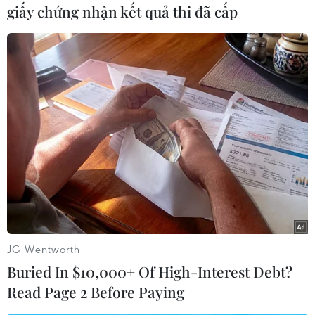
giấy chứng nhận kết quả thi đã cấp
Tảo đặc quánh góc hồ Gươm, khu vực tập trung nhiều là góc
hồ trước cửa số nhà 47-49 đường Đinh Tiên Hoàng, quận Hoàn
Kiếm. (Ảnh: Mạnh Khánh/TTXVN)
JG Wentworth
Buried In $10,000+ Of High-Interest Debt?
Read Page 2 Before Paying