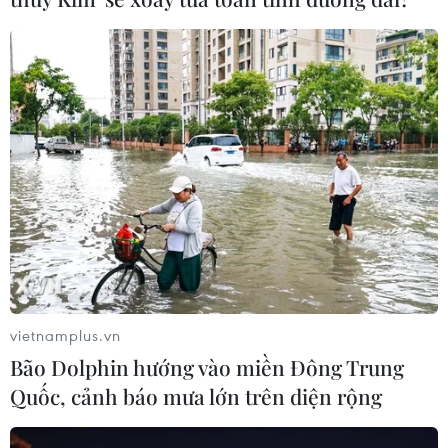
diện rộng
06/08/2026 08:36
Mở 1 cửa xả đáy hồ thủy điện Hòa
Bình vào 16 giờ ngày 6/8
06/08/2026 06:28
Quảng Trị: Mùa mưa lũ cận kề,
thường trực nỗi lo bờ sông 'nuốt' đất
06/08/2026 05:14
vietnamplus.vn
Bão Dolphin hướng vào miền Đông Trung
Mưa dông khiến hàng chục
Quốc, cảnh báo mưa lớn trên diện rộng
chuyến bay tới Nội Bài không thể hạ
cánh