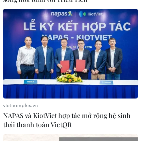
Bắc Bộ có mưa dông, Tây Nguyên và Nam
Bộ nắng nóng cục bộ
19/04/2018 23:30
Theo dự báo, ngày 20/4, khu vực Bắc Bộ và Bắc Trung
Bộ có mưa và dông, đề phòng khả năng xảy ra tố, lốc,
mưa đá và gió giật mạnh trong khi Tây Nguyên và
Nam Bộ nắng nóng cục bộ.
vietnamplus.vn
NAPAS và KiotViet hợp tác mở rộng hệ sinh
thái thanh toán VietQR