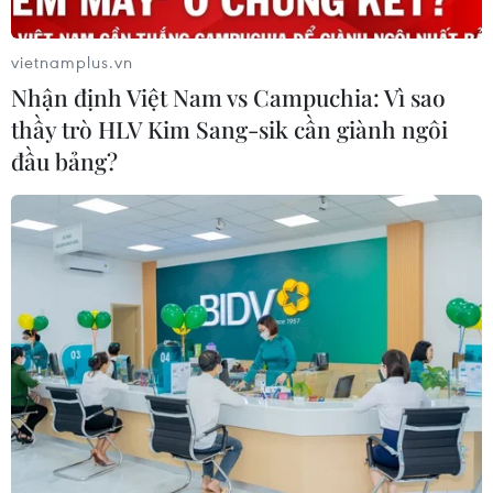
vietnamplus.vn
Nhận định Việt Nam vs Campuchia: Vì sao
thầy trò HLV Kim Sang-sik cần giành ngôi
đầu bảng?
Đêm 19/4, các khu vực trong cả nước đều
có mưa và dông
19/04/2018 11:43
Trung tâm Dự báo Khí tượng Thủy văn quốc gia cho biết