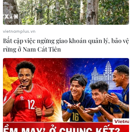
vietnamplus.vn
Bất cập việc ngừng giao khoán quản lý, bảo vệ
rừng ở Nam Cát Tiên
Các tỉnh Bắc Bộ và Trung Bộ thời tiết mát
mẻ, rải rác có mưa dông
19/04/2018 00:26
Dự báo thời tiết Hà Nội chiều tối và đêm có mưa rào và
dông rải rác, trong cơn dông có khả năng xảy ra tố, lốc
và gió giật mạnh, độ ẩm 60-97.