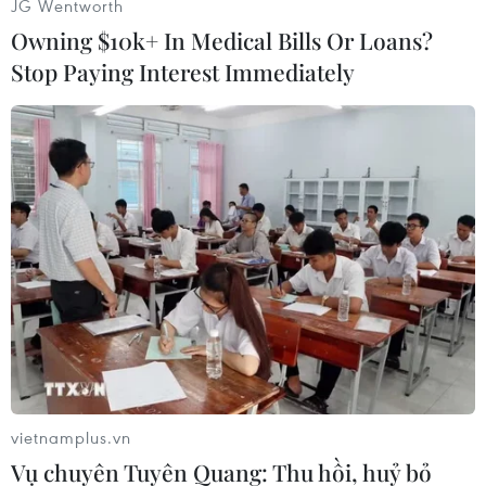
JG Wentworth
Owning $10k+ In Medical Bills Or Loans?
Stop Paying Interest Immediately
Tảo đặc quánh góc hồ Gươm, khu vực tập trung nhiều là góc
hồ trước cửa số nhà 47-49 đường Đinh Tiên Hoàng, quận Hoàn
Kiếm. (Ảnh: Mạnh Khánh/TTXVN)
vietnamplus.vn
Vụ chuyên Tuyên Quang: Thu hồi, huỷ bỏ