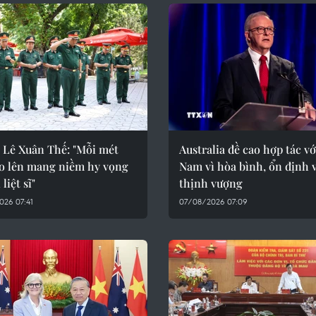
 Lê Xuân Thế: "Mỗi mét
Australia đề cao hợp tác vớ
ào lên mang niềm hy vọng
Nam vì hòa bình, ổn định 
 liệt sĩ"
thịnh vượng
026 07:41
07/08/2026 07:09