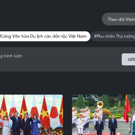
Theo dõi Viet
#Làng Văn hóa-Du lịch các dân tộc Việt Nam
#Phu nhân Thủ tướn
GỬI