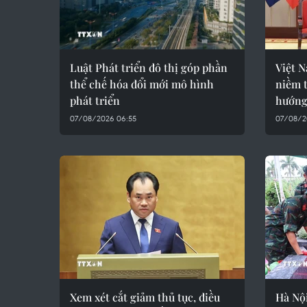
Luật Phát triển đô thị góp phần
Việt N
thể chế hóa đổi mới mô hình
niềm t
phát triển
hướng 
07/08/2026 06:55
07/08/2
Xem xét cắt giảm thủ tục, điều
Hà Nội