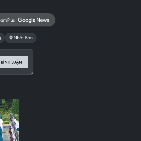
namPlus
g
Nhật Bản
 BÌNH LUẬN