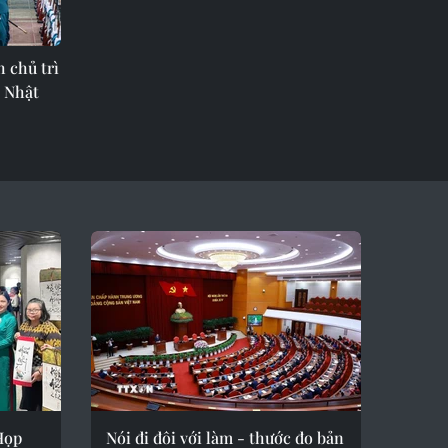
 chủ trì
g Nhật
Họp
Nói đi đôi với làm - thước đo bản