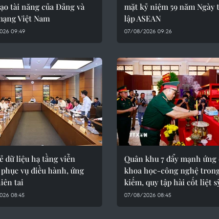
ạo tài năng của Đảng và
mặt kỷ niệm 59 năm Ngày 
mạng Việt Nam
lập ASEAN
026 09:49
07/08/2026 09:26
ẻ dữ liệu hạ tầng viễn
Quân khu 7 đẩy mạnh ứng
 phục vụ điều hành, ứng
khoa học-công nghệ trong
iên tai
kiếm, quy tập hài cốt liệt s
026 08:45
07/08/2026 08:45