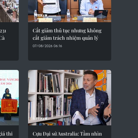
231
Cắt giảm thủ tục nhưng không
 Cà
cắt giảm trách nhiệm quản lý
07/08/2026 06:16
iá thi
Cựu Đại sứ Australia: Tầm nhìn