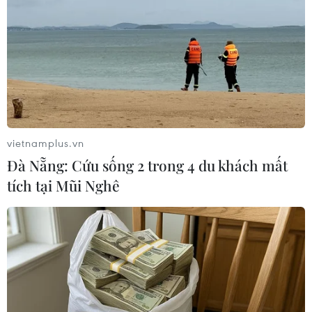
#Bắc Kạn
#Học sinh thiểu số
#Tiếng Việt
#Giáo viên
Áo
Pháp
vietnamplus.vn
Đà Nẵng: Cứu sống 2 trong 4 du khách mất
Theo dõi VietnamPlus
tích tại Mũi Nghê
TIN CÙNG CHUYÊN MỤC