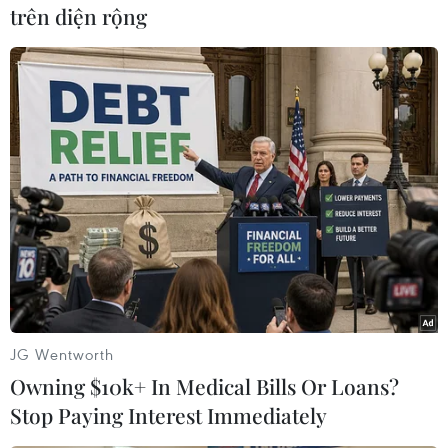
mà học, các em cảm thấy tự tin , mạnh dạn hơn
trên diện rộng
khi tham gia cáchoạt động học tập.
Chương trình đã phát huy được khả năng tư duy
của học sinh, giúp học sinh nắmchắc được cấu
tạo ngữ âm của tiếng nên đều đọc được và đọc
tốt, qua thời giannghỉ hè không quên chữ . Học
sinh có thể nắm chắc được luật chính tả và có
kỹnăng nghe để viết chính tả tốt.
Một điểm khác với phương pháp dạy học trước
đây, khi áp dụng phương pháp dạy họcTiếng
Việt lớp 1 theo công nghệ giáo dục, các giáo
JG Wentworth
viên không phải cầm tay giúphọc sinh tập viết,
Owning $10k+ In Medical Bills Or Loans?
mà mỗi học sinh sẽ tự tư duy bài giảng. Quy
Stop Paying Interest Immediately
trình giảng dạycủa các giáo viên sẽ được tiến