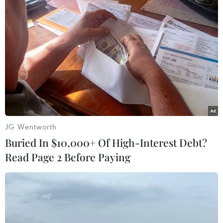
ra một bước tiến mới hứa hẹnnâng cao hơn nữa
chất lượng dạy và học của ngành giáo dục
huyện Pác Nặm. Đây sẽlà tiền đề giúp cho sự
nghiệp giáo dục của huyện vùng cao Pác Nặm
sớm theo kịpvới các địa phương trong cả nước./.
Hoàng Nam (TTXVN/Vietnam+)
JG Wentworth
Buried In $10,000+ Of High-Interest Debt?
Read Page 2 Before Paying