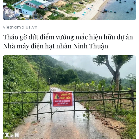
vietnamplus.vn
Tháo gỡ dứt điểm vướng mắc hiện hữu dự án
Nhà máy điện hạt nhân Ninh Thuận
TIN CÙNG CHUYÊN MỤC
Bế mạc Hội thi lực lượng tham gia
bảo vệ an ninh, trật tự ở cơ sở giỏi
toàn quốc
07/08/2026 15:57
7 học sinh đội tuyển Việt Nam đoạt