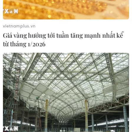
An Giang: Kịp thời hỗ trợ các hộ dân
bị cháy nhà tại xóm Chăm La Ma
07/08/2026 09:52
vietnamplus.vn
Giá vàng hướng tới tuần tăng mạnh nhất kể
từ tháng 1/2026
Đồng chí Lê Quang Đạo - nhà lãnh
đạo tài năng của Đảng và cách mạng
Việt Nam
07/08/2026 09:49
Tháo gỡ dứt điểm vướng mắc hiện
hữu dự án Nhà máy điện hạt nhân
Ninh Thuận
07/08/2026 09:27