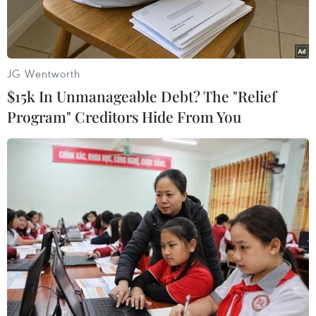
với nhau.
JG Wentworth
$15k In Unmanageable Debt? The "Relief
Program" Creditors Hide From You
Nhà báo Keo Chandara, Phó Tổng Giám đốc Hãng Thông tấn
Campuchia (AKP), trả lời phỏng vấn phóng viên TTXVN. (Ảnh:
Nhóm phóng viên TTXVN tại Campuchia)
Hướng tới kỷ niệm 40 năm ngày lật đổ chế độ