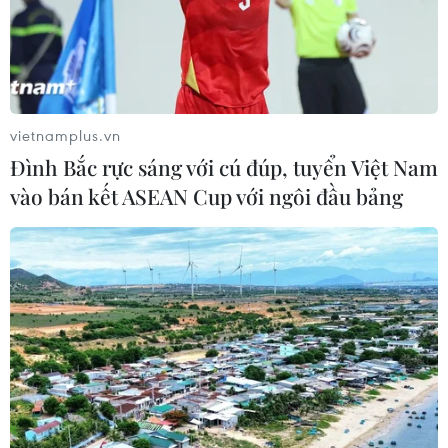
vietnamplus.vn
Đình Bắc rực sáng với cú đúp, tuyển Việt Nam
vào bán kết ASEAN Cup với ngôi đầu bảng