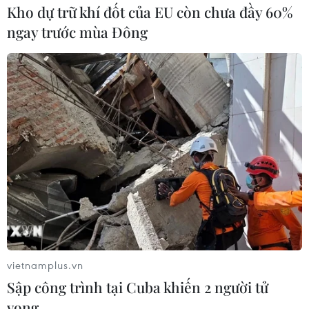
Kho dự trữ khí đốt của EU còn chưa đầy 60%
ngay trước mùa Đông
'Sự hiện diện của quân tình nguyện Việt
Nam giúp hồi sinh Campuchia'
26/12/2018 11:23
Theo Giám đốc Trung tâm Tư liệu Campuchia sự giúp
đỡ của Quân đội Việt Nam tất yếu phải diễn ra trong
thời điểm đặc biệt của lịch sử và địa chính trị vì Pol Pot
vietnamplus.vn
tàn sát đẫm máu người dân Campuchia.
Sập công trình tại Cuba khiến 2 người tử
vong