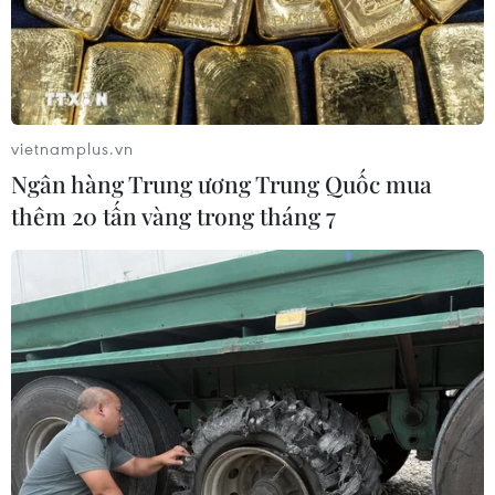
Các lực lượng biên phòng Việt Nam-Campuchia quyết
tâm, tích cực tham gia và tạo điều kiện thuận lợi cho
việc phân giới cắm mốc trên thực địa sớm hoàn thành
theo đúng kế hoạch của chính phủ hai nước.
vietnamplus.vn
Ngân hàng Trung ương Trung Quốc mua
thêm 20 tấn vàng trong tháng 7