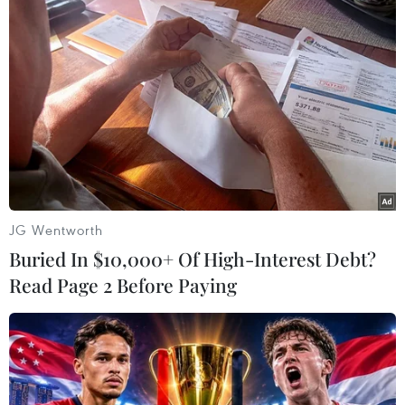
mọi hoàn cảnh.
Quốc vương Campuchia khẳng định sẽ tiếp tục
thực hiện con đường đúng đắn của Vua cha vun
đắp cho tình đoàn kết, quan hệ hữu nghị trong
sáng, sự hợp tác tốt đẹp và đời đời bền vững
giữa hai dân tộc Campuchia-Việt Nam./.
(TTXVN/Vietnam+)
JG Wentworth
Buried In $10,000+ Of High-Interest Debt?
Read Page 2 Before Paying