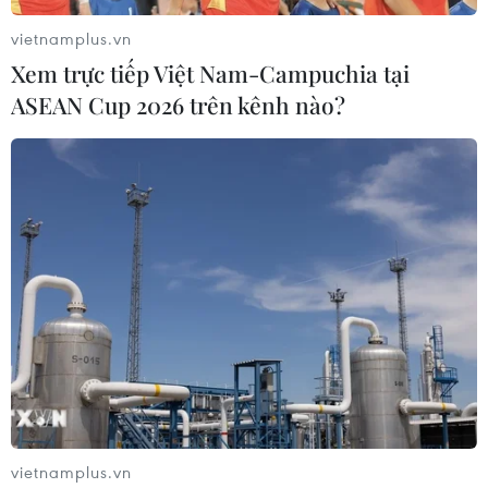
vietnamplus.vn
Xem trực tiếp Việt Nam-Campuchia tại
ASEAN Cup 2026 trên kênh nào?
Tri ân các liệt sỹ quân tình nguyện Việt
Nam hy sinh tại Campuchia
22/12/2018 14:33
Đại sứ quán, Cơ quan Tùy viên Quốc phòng Việt Nam
tại Campuchia đã tổ chức lễ dâng hương, đặt vòng hoa
tưởng niệm tại Đài Hữu nghị Việt Nam-Campuchia ở
thủ đô Phnom Penh.
vietnamplus.vn