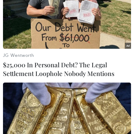
TIN LIÊN QUAN
JG Wentworth
$25,000 In Personal Debt? The Legal
Settlement Loophole Nobody Mentions
Các lực lượng Việt Nam-Campuchia tăng
cường hợp tác bảo vệ biên giới
14/12/2018 08:44