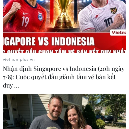
#Quan hệ Campuchia-Việt Nam
#Việt Nam-Campuchia
#Chế độ diệt chủng Pol Pot
#Quốc vương Campuchia
vietnamplus.vn
#Tin tức hot
#VietnamPlus
Campuchia
Nhận định Singapore vs Indonesia (20h ngày
7/8): Cuộc quyết đấu giành tấm vé bán kết
duy …
Theo dõi VietnamPlus