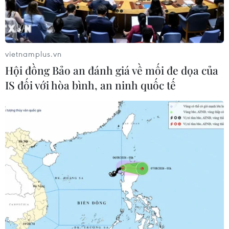
triệu đồng của người đang cách ly.
vietnamplus.vn
Hội đồng Bảo an đánh giá về mối đe dọa của
IS đối với hòa bình, an ninh quốc tế
Khống chế bạn nhậu định cướp 2 tỷ đồng,
3 thanh niên lĩnh 32 năm tù