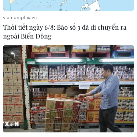
09/09/2021 10:41
Sau khi tàn cuộc nhậu, Nguyễn Văn Hổ giả vờ rủ Nam
vietnamplus.vn
về phòng trọ rồi gọi thêm Phạm Văn Thành và Phạm
Thời tiết ngày 6/8: Bão số 3 đã di chuyển ra
Ngọc Thành đến giúp uy hiếp, đe dọa anh Nam nhằm
ngoài Biển Đông
chiếm đoạt só tiền trong tài khoản của Nam.