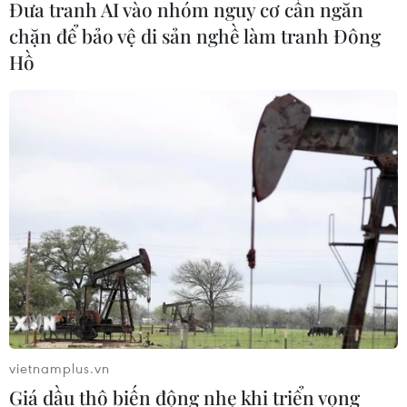
Đưa tranh AI vào nhóm nguy cơ cần ngăn
chặn để bảo vệ di sản nghề làm tranh Đông
Hồ
TIN CÙNG CHUYÊN MỤC
Khởi tố thêm 6 đối tượng vụ lập
khống hồ sơ bảo hiểm y tế ở Đắk Lắk
05/08/2026 14:55
Vận chuyển quá cảnh hàng giả và
vietnamplus.vn
xâm phạm sở hữu trí tuệ diễn biến
Giá dầu thô biến động nhẹ khi triển vọng