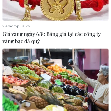
vietnamplus.vn
Giá vàng ngày 6/8: Bảng giá tại các công ty
vàng bạc đá quý
Công an đọc quyết định bắt giữ đối tượng Cao Tiến Dũng.
(Ảnh: TTXVN phát)
Ngày 17/9, lãnh đạo Công an tỉnh Quảng Bình
cho biết lực lượng Công an tỉnh vừa đấu tranh
thành công chuyên án, bắt tạm giam 4 tháng đối
với Cao Tiến Dũng (sinh năm 1982, trú tại xã