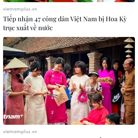
vietnamplus.vn
Tiếp nhận 47 công dân Việt Nam bị Hoa Kỳ
trục xuất về nước
vietnamplus.vn