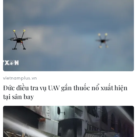
an tỉnh Quảng Bình khám phá thành công.
Bước đầu, tại Cơ quan điều tra, đối tượng đã
thừa nhận hành vi phạm tội của mình. Vụ việc
đang được tiếp tục điều tra, mở rộng./.
(TTXVN/ Vietnam+)
vietnamplus.vn
Đức điều tra vụ UAV gắn thuốc nổ xuất hiện
tại sân bay