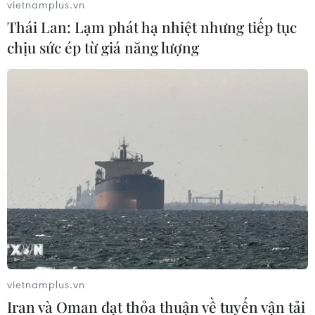
vietnamplus.vn
Thái Lan: Lạm phát hạ nhiệt nhưng tiếp tục
Khởi tố, bắt tạm giam đối tượng mạo
chịu sức ép từ giá năng lượng
danh Vụ trưởng Thanh tra Chính phủ
10/09/2021 05:41
Trịnh Đình Hải, đối tượng xuất trình thẻ Vụ trưởng Thanh
tra Chính phủ, khai nhận đặt mua bộ trang phục, cầu
vai, mũ, bảng tên, thẻ thanh tra trên mạng với giá 4 triệu
đồng.
vietnamplus.vn
Iran và Oman đạt thỏa thuận về tuyến vận tải