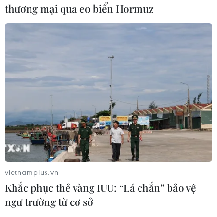
thương mại qua eo biển Hormuz
Truy tố hai đối tượng lừa đảo xuất khẩu lao
động, chiếm gần 30 tỷ đồng
16/09/2021 15:00
Công an Hà Nội nhận được đơn tố cáo Lại Thị Vân và
Phạm Bá Trạc có hành vi lừa đảo xuất khẩu lao động
sang Australia, chiếm đoạt gần 30 tỷ đồng của 97 bị
hại.
vietnamplus.vn
Khắc phục thẻ vàng IUU: “Lá chắn” bảo vệ
ngư trường từ cơ sở