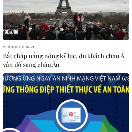
Ba tỉnh biên giới đề xuất giải pháp
tăng hiệu quả chống buôn lậu thuốc
lá
04/08/2026 14:20
vietnamplus.vn
Xử phạt người đăng tải tin sai sự thật
Bất chấp nắng nóng kỷ lục, du khách châu Á
về Dự án Trục đại lộ cảnh quan sông
vẫn đổ sang châu Âu
Hồng
04/08/2026 13:44
Đồng Nai: Phát hiện xe khách chở
hơn 800kg thực phẩm chế biến
không rõ nguồn gốc
04/08/2026 11:01