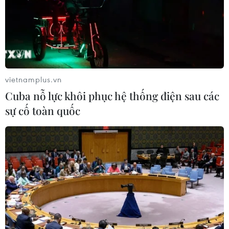
vietnamplus.vn
Cuba nỗ lực khôi phục hệ thống điện sau các
sự cố toàn quốc
Khởi tố đối tượng lừa đảo chiếm đoạt tiền
của người đang cách ly y tế
01/09/2021 09:23
Đối tượng Nguyễn Hữu Huy tạo thông tin giả, dựng
chuyện bị cơ quan chức năng huyện Đức Trọng kiểm tra
camera giám sát ở cơ sở lưu trú, lừa đảo chiếm đoạt 26