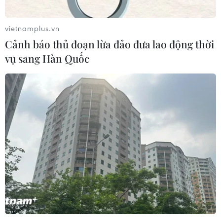
Buôn Ma Thuột - đô thị dưới
những tán cổ thụ
vietnamplus.vn
06/08/2026 04:22
Cảnh báo thủ đoạn lừa đảo đưa lao động thời
vụ sang Hàn Quốc
Công viên địa chất Trương
Dịch Đan Hà của Trung Quốc vào
mùa du lịch cao điểm
06/08/2026 04:13
Làng cổ tại Trung Quốc lung
linh trong lễ diễu hành đèn lồng cá
06/08/2026 04:11
Những “tọa độ vàng” nào của Việt