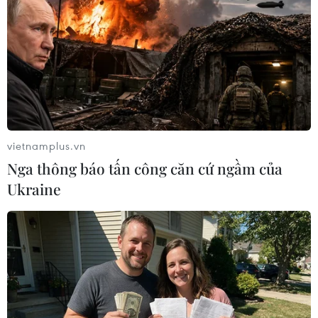
TIN LIÊN QUAN
vietnamplus.vn
Nga thông báo tấn công căn cứ ngầm của
Ukraine
Quảng Ninh: Thu hút du lịch tàu biển từ
lợi thế hạ tầng, cảnh quan