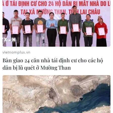
vietnamplus.vn
Bàn giao 24 căn nhà tái định cư cho các hộ
dân bị lũ quét ở Mường Than