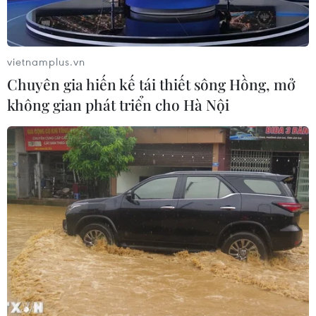
Xem thêm
vietnamplus.vn
Chuyên gia hiến kế tái thiết sông Hồng, mở
không gian phát triển cho Hà Nội
CƠ QUAN CHỦ QUẢN: THÔNG TẤN XÃ VIỆT NAM
Tổng Biên tập: TRẦN TIẾN DUẨN
Phó Tổng Biên tập: NGUYỄN THỊ TÁM, KHÚC THANH
THỦY
Sở hữu trí tuệ
Quy định sử dụng
RSS
Hỗ trợ
Ngôn ngữ
TTXVN