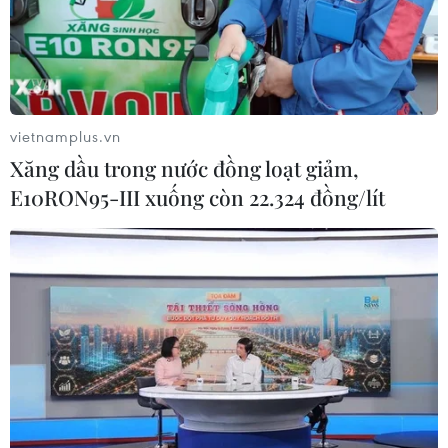
ITE HCMC 2026 quy tụ loạt diễn đàn
về MICE, AI và thương hiệu điểm đến
04/08/2026 08:51
vietnamplus.vn
Xăng dầu trong nước đồng loạt giảm,
E10RON95-III xuống còn 22.324 đồng/lít
Vẻ đẹp hoang sơ của những
bãi biển phía Nam Đà Nẵng
04/08/2026 08:28
Trung tâm Gốm Bát
Tràng vào danh sách 26 công trình
kiến trúc đẹp nhất thế giới
04/08/2026 07:55