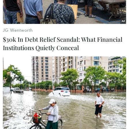
JG Wentworth
$30k In Debt Relief Scandal: What Financial
Institutions Quietly Conceal
Sự cố bay dù lượn có động cơ tại Bãi Cháy. (Ảnh cắt từ clip)
Sở Văn hóa, Thể thao và Du lịch tỉnh Quảng
Ninh thông tin đơn vị này vừa xử lý vi phạm