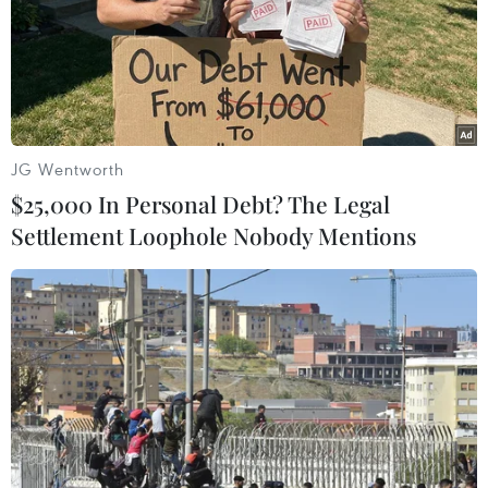
10/06/2025 08:24
Theo thông tin từ Sở Văn hóa, Thể thao và Du lịch
Quảng Ninh, từ đầu năm đến nay, Quảng Ninh đón 35
chuyến tàu biển quốc tế, mang theo gần 50.000 khách
du lịch tàu biển, tăng 25% so với cùng kỳ.
JG Wentworth
$25,000 In Personal Debt? The Legal
Settlement Loophole Nobody Mentions