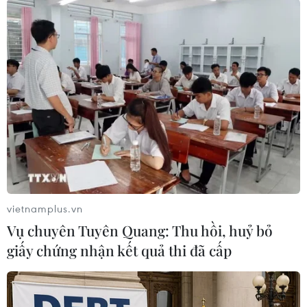
lịch biển đảo hấp dẫn du
khách quốc tế
Mặc dù mới bắt đầu cao điểm du
lịch Hè, nhưng các tuyến du lịch
biển đảo của tỉnh Quảng Ninh
như vịnh Hạ Long, đảo Vân Đồn,
đảo Cô Tô ghi nhận lượng khách
quốc tế tăng vọt.
(TTXVN/Vietnam+)
vietnamplus.vn
Vụ chuyên Tuyên Quang: Thu hồi, huỷ bỏ
giấy chứng nhận kết quả thi đã cấp