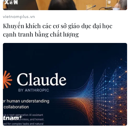
vietnamplus.vn
Khuyến khích các cơ sở giáo dục đại học
cạnh tranh bằng chất lượng
Quảng Ninh: Tạo sự khác biệt, phát huy
tiềm năng du lịch vịnh Bái Tử Long
01/04/2025 02:33
Du lịch tại Bái Tử Long có thể kết hợp các hành trình
khám phá đảo hoang sơ, mang đến trải nghiệm phong
phú như ngủ đêm trên các đảo, kết hợp cắm trại, ngắm
sao, đốt lửa trại trên bãi biển...