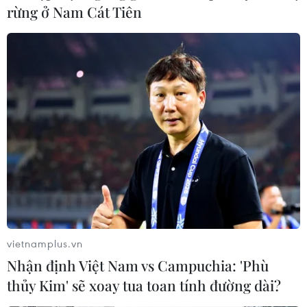
rừng ở Nam Cát Tiên
vietnamplus.vn
Nhận định Việt Nam vs Campuchia: 'Phù
thủy Kim' sẽ xoay tua toan tính đường dài?