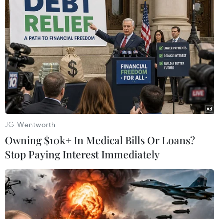
#Bay dù lượn
#Bãi Cháy
#Du lịch Quảng Ninh
Quảng Ninh
JG Wentworth
Owning $10k+ In Medical Bills Or Loans?
Stop Paying Interest Immediately
Theo dõi VietnamPlus