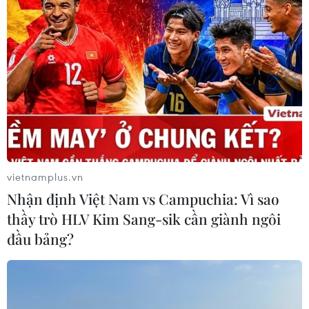
Đưa tranh AI vào nhóm nguy cơ cần
ngăn chặn để bảo vệ di sản nghề làm
tranh Đông Hồ
05/08/2026 08:38
Sẵn sàng cho Lễ hội Việt Nam-Hàn
Quốc thành phố Đà Nẵng 2026
05/08/2026 07:46
vietnamplus.vn
Nhận định Việt Nam vs Campuchia: Vì sao
Nghệ thuật Xòe Thái: Từ thực hành
thầy trò HLV Kim Sang-sik cần giành ngôi
di sản đến phát triển du lịch bền
đầu bảng?
vững
05/08/2026 07:40