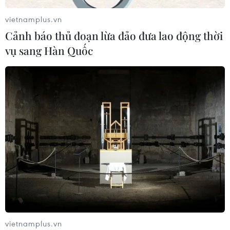
vươn mình
vietnamplus.vn
03/08/2026 15:58
Cảnh báo thủ đoạn lừa đảo đưa lao động thời
vụ sang Hàn Quốc
Xem thêm
CƠ QUAN CHỦ QUẢN: THÔNG TẤN XÃ VIỆT NAM
Tổng Biên tập: TRẦN TIẾN DUẨN
Phó Tổng Biên tập: NGUYỄN THỊ TÁM, KHÚC THANH
THỦY
Sở hữu trí tuệ
Quy định sử dụng
vietnamplus.vn