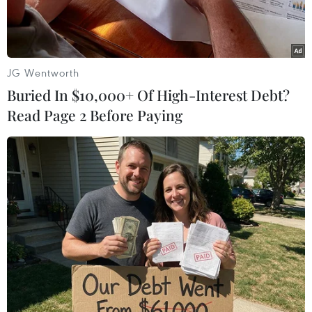
JG Wentworth
Buried In $10,000+ Of High-Interest Debt?
Read Page 2 Before Paying
Chương trình nghệ thuật đặc sắc của các chàng trai cô gái Sán
Chỉ khai Hội Hoa sở Bình Liêu năm 2023. (Ảnh: Thanh
Vân/TTXVN)
Quảng Ninh hiện có 42 dân tộc thiểu số sinh
sống, với số dân hơn 162.000 người.
Thời gian qua, tỉnh Quảng Ninh đã có nhiều
quyết sách để thúc đẩy phát triển kinh tế-xã hội