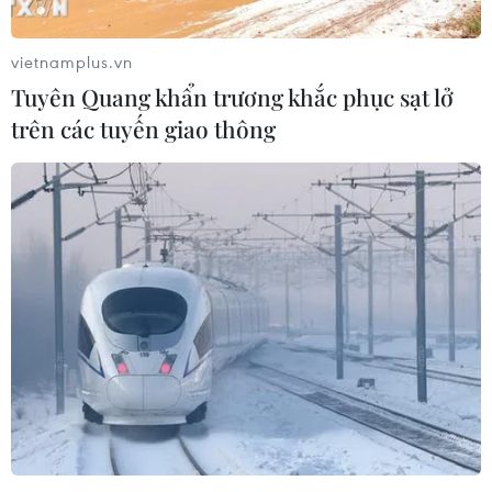
vietnamplus.vn
Tuyên Quang khẩn trương khắc phục sạt lở
trên các tuyến giao thông
Phát huy và bảo tồn giá trị văn hóa các dân
tộc thiểu số ở Tây Nguyên
20/11/2023 09:40
Các dân tộc thiểu số Tây Nguyên có một nền văn hóa
bản địa phong phú và đa dạng, với văn hóa chữ viết,
trang phục, âm nhạc dân gian, văn hóa và ẩm thực độc
đáo.