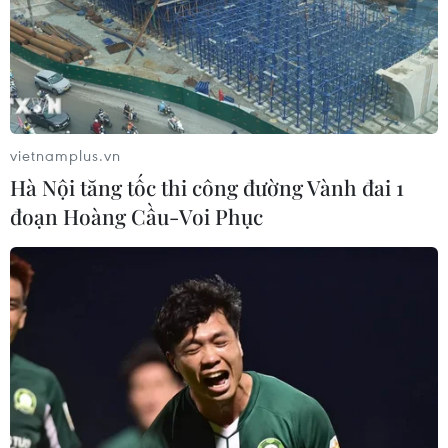
TIN LIÊN QUAN
vietnamplus.vn
Hà Nội tăng tốc thi công đường Vành đai 1
đoạn Hoàng Cầu-Voi Phục
Bình Thuận: Phát huy giá trị văn hóa