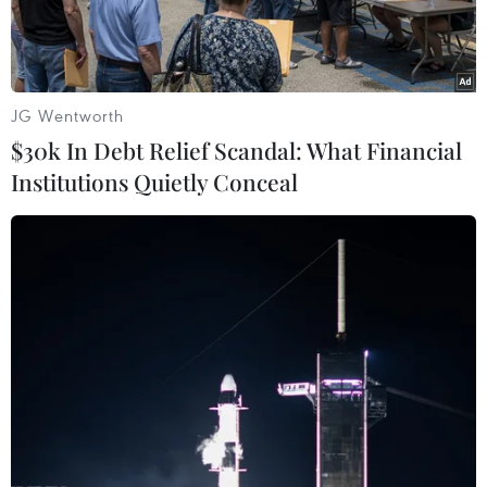
JG Wentworth
$30k In Debt Relief Scandal: What Financial
Institutions Quietly Conceal
TIN CÙNG CHUYÊN MỤC
Buổi hòa nhạc kéo dài 639 năm vừa
mới hoàn thành 4% hành trình
06/08/2026 11:54
Dự thảo Luật Kiến trúc: Bổ sung quy
định nhận diện bản sắc văn hóa dân
tộc