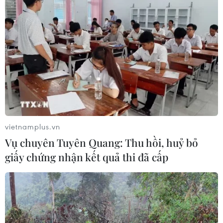
lịch.
Với sự vào cuộc chủ động, tích cực của các
ngành, các cấp chính quyền trong tỉnh, hầu hết
những di sản văn hóa của đồng bào dân tộc
thiểu số ở Quảng Ninh như phong tục tập quán,
lễ hội, nghệ thuật dân gian, nghề thủ công
truyền thống... được bảo tồn, ngày càng phát
huy giá trị, đóng góp tích cực vào sự phát triển
vietnamplus.vn
kinh tế, văn hóa, xã hội của tỉnh./.
Vụ chuyên Tuyên Quang: Thu hồi, huỷ bỏ
giấy chứng nhận kết quả thi đã cấp
(Vienam+)
XEM LINK NGUỒN