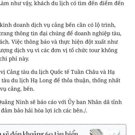
 Làm như vậy, khách du lịch có tìm đến điểm đến
kinh doanh dịch vụ cảng bến cần có lộ trình,
 trang thông tin đại chúng để doanh nghiệp tàu,
ách. Việc thông báo và thực hiện đột xuất như
lượng dịch vụ vì các đơn vị tổ chức tour không
hi phí này.
n vị Cảng tàu du lịch Quốc tế Tuần Châu và Hạ
i tàu du lịch Hạ Long để thỏa thuận, thống nhất
 vụ cảng, bến.
 Quảng Ninh sẽ báo cáo với Ủy ban Nhân dâ tỉnh
đảm bảo hải hòa lợi ích các bên./.
sẽ đón khoảng 60 tàu biển