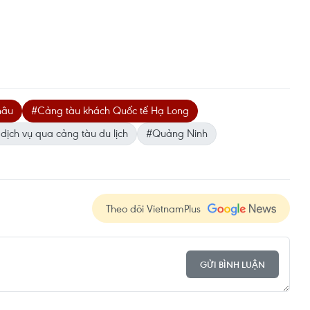
hâu
#Cảng tàu khách Quốc tế Hạ Long
dịch vụ qua cảng tàu du lịch
#Quảng Ninh
Theo dõi VietnamPlus
GỬI BÌNH LUẬN