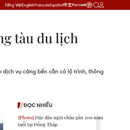
Tiếng Việt
English
Français
Español
中文
Русский
g tàu du lịch
 dịch vụ cảng bến cần có lộ trình, thông
ĐỌC NHIỀU
Độc đáo ngôi chùa gần 200 năm
tuổi tại Đồng Tháp