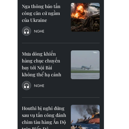
Nga thông báo tấn
công căn cứ ngầm
của Ukraine
NGHE
Mưa dông khiến
hàng chục chuyến
bay tới Nội Bài
không thể hạ cánh
NGHE
Houthi bị nghi đứng
sau vụ tấn công đánh
chìm tàu hàng Ấn Độ
trên Biển Đỏ