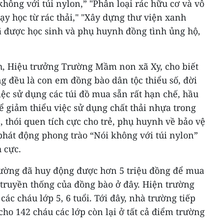
hông với túi nylon,” "Phân loại rác hữu cơ và vô
dạy học từ rác thải," "Xây dựng thư viện xanh
ã được học sinh và phụ huynh đồng tình ủng hộ,
, Hiệu trưởng Trường Mầm non xã Xy, cho biết
g đều là con em đồng bào dân tộc thiểu số, đời
ệc sử dụng các túi đồ mua sẵn rất hạn chế, hầu
để giảm thiểu việc sử dụng chất thải nhựa trong
, thói quen tích cực cho trẻ, phụ huynh về bảo vệ
phát động phong trào “Nói không với túi nylon”
 cực.
ường đã huy động được hơn 5 triệu đồng để mua
 truyền thống của đồng bào ở đây. Hiện trường
các cháu lớp 5, 6 tuổi. Tới đây, nhà trường tiếp
cho 142 cháu các lớp còn lại ở tất cả điểm trường