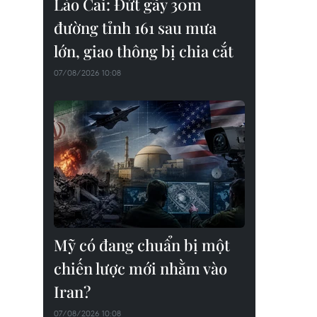
Lào Cai: Đứt gãy 30m
đường tỉnh 161 sau mưa
lớn, giao thông bị chia cắt
07/08/2026 10:08
Mỹ có đang chuẩn bị một
chiến lược mới nhằm vào
Iran?
07/08/2026 10:08