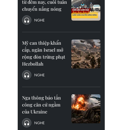
từ đêm nay, cuối tuần
chuyển nắng nóng
NGHE
Mỹ can thiệp khẩn
cấp, ngăn Israel mở
rộng đòn trừng phạt
Hezbollah
NGHE
Nga thông báo tấn
công căn cứ ngầm
của Ukraine
NGHE