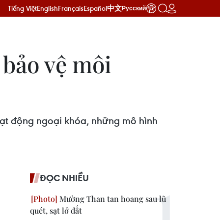
Tiếng Việt
English
Français
Español
中文
Русский
 bảo vệ môi
oạt động ngoại khóa, những mô hình
ĐỌC NHIỀU
Mường Than tan hoang sau lũ
quét, sạt lở đất