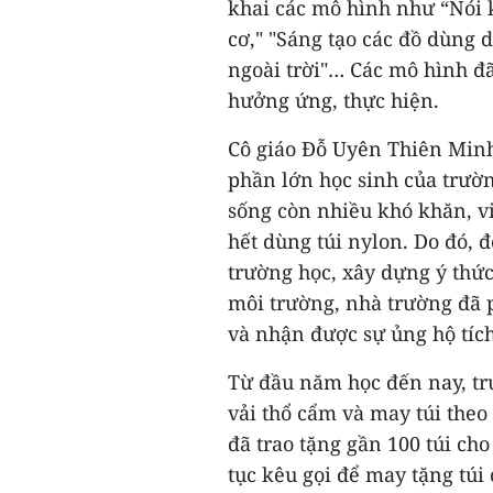
khai các mô hình như “Nói k
cơ," "Sáng tạo các đồ dùng 
ngoài trời"… Các mô hình đ
hưởng ứng, thực hiện.
Cô giáo Đỗ Uyên Thiên Minh
phần lớn học sinh của trườn
sống còn nhiều khó khăn, vi
hết dùng túi nylon. Do đó, 
trường học, xây dựng ý thức
môi trường, nhà trường đã 
và nhận được sự ủng hộ tích
Từ đầu năm học đến nay, tr
vải thổ cẩm và may túi theo
đã trao tặng gần 100 túi cho 
tục kêu gọi để may tặng túi 