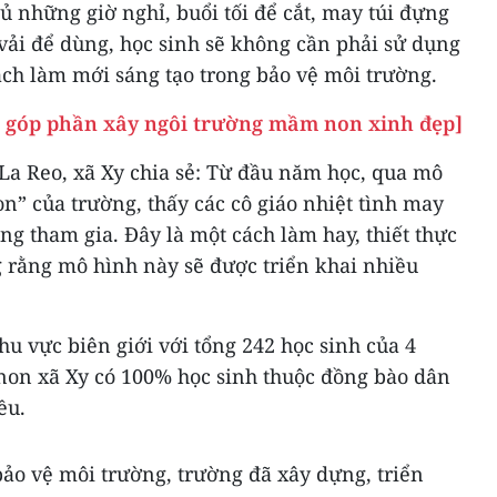
ủ những giờ nghỉ, buổi tối để cắt, may túi đựng
i vải để dùng, học sinh sẽ không cần phải sử dụng
ách làm mới sáng tạo trong bảo vệ môi trường.
hế góp phần xây ngôi trường mầm non xinh đẹp]
La Reo, xã Xy chia sẻ: Từ đầu năm học, qua mô
on” của trường, thấy các cô giáo nhiệt tình may
ũng tham gia. Đây là một cách làm hay, thiết thực
 rằng mô hình này sẽ được triển khai nhiều
u vực biên giới với tổng 242 học sinh của 4
on xã Xy có 100% học sinh thuộc đồng bào dân
ều.
bảo vệ môi trường, trường đã xây dựng, triển