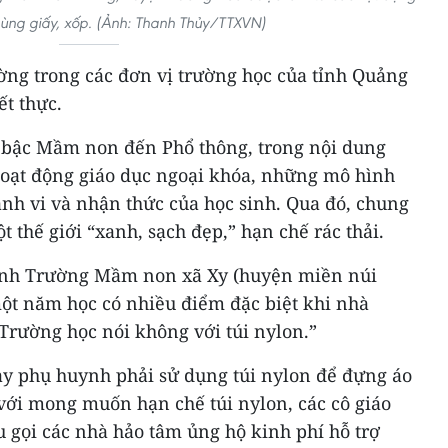
thùng giấy, xốp. (Ảnh: Thanh Thủy/TTXVN)
ờng trong các đơn vị trường học của tỉnh Quảng
ết thực.
ừ bậc Mầm non đến Phổ thông, trong nội dung
hoạt động giáo dục ngoại khóa, những mô hình
nh vi và nhận thức của học sinh. Qua đó, chung
t thế giới “xanh, sạch đẹp,” hạn chế rác thải.
sinh Trường Mầm non xã Xy (huyện miền núi
ột năm học có nhiều điểm đặc biệt khi nhà
Trường học nói không với túi nylon.”
gày phụ huynh phải sử dụng túi nylon để đựng áo
với mong muốn hạn chế túi nylon, các cô giáo
 gọi các nhà hảo tâm ủng hộ kinh phí hỗ trợ