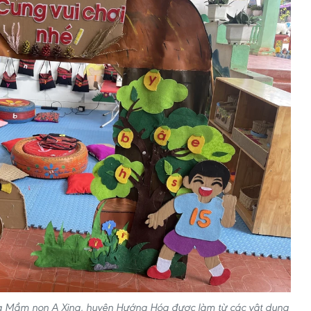
ờng Mầm non A Xing, huyện Hướng Hóa được làm từ các vật dụng