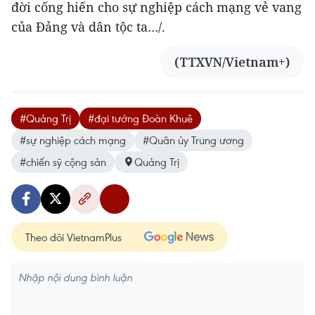
đời cống hiến cho sự nghiệp cách mạng vẻ vang
của Đảng và dân tộc ta…/.
(TTXVN/Vietnam+)
#Quảng Trị
#đại tướng Đoàn Khuê
#sự nghiệp cách mạng
#Quân ủy Trung ương
#chiến sỹ cộng sản
Quảng Trị
Theo dõi VietnamPlus