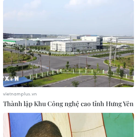
Cảnh báo thủ đoạn lừa đảo đưa lao
động thời vụ sang Hàn Quốc
06/08/2026 04:11
24 năm tù cho 2 vợ chồng tổ
chức “bay lắc” tại Hà Nội
06/08/2026 03:46
vietnamplus.vn
Thành lập Khu Công nghệ cao tỉnh Hưng Yên
Khởi tố thêm 6 đối tượng vụ lập
khống hồ sơ bảo hiểm y tế ở Đắk Lắk
05/08/2026 14:55