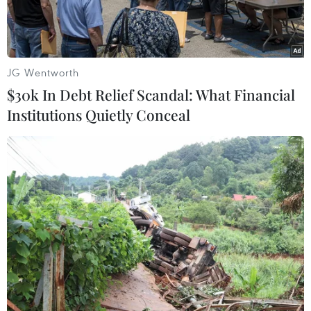
30kg.
JG Wentworth
$30k In Debt Relief Scandal: What Financial
Institutions Quietly Conceal
Ma túy đá. (Ảnh minh họa: TTXVN phát)
Ngày 28/11, Tòa án Nhân dân tỉnh Quảng Trị mở
phiên tòa xét xử sơ thẩm, tuyên án tử hình đối
với bị cáo Nguyễn Đăng Tuấn (33 tuổi, trú tại
Khu phố 4, Phường 1, thị xã Quảng Trị, tỉnh
Quảng Trị) và Chu Đình Bằng (26 tuổi, trú tại