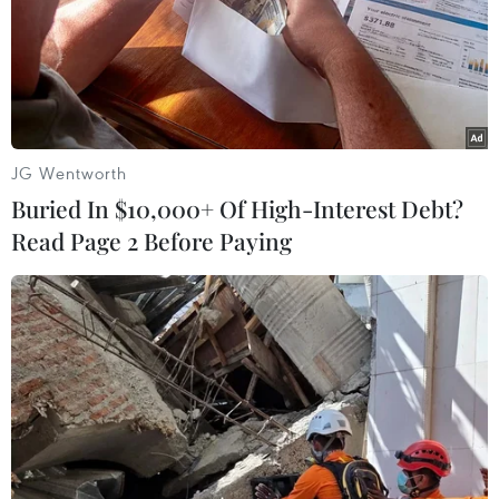
lực lượng trực tiếp phòng, chống ma túy
TP Hồ Chí Minh: Triệt phá đường dây sản xuất,
mua bán trái phép ma túy Etomidate
Vận chuyển ma túy trong săm, lốp xe đạp, một
đối tượng lĩnh án chung thân
JG Wentworth
Buried In $10,000+ Of High-Interest Debt?
Sắp mở phiên tòa xét xử chuyên án ma túy liên
Read Page 2 Before Paying
quan đến 4 tiếp viên hàng không
Cà Mau: “Lá chắn thép” phòng ngừa ma túy
nơi cửa biển