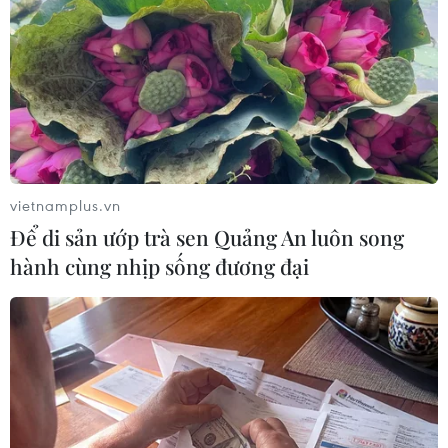
#tử hình
#ma túy
#Nghĩa trang Liệt sỹ
Quảng Trị
Tp. Hồ Chí Minh
vietnamplus.vn
Để di sản ướp trà sen Quảng An luôn song
hành cùng nhịp sống đương đại
Theo dõi VietnamPlus
Buôn bán, vận chuyển ma túy vào Việt Nam
Nghệ An hỗ trợ đến 5 triệu đồng mỗi tháng cho