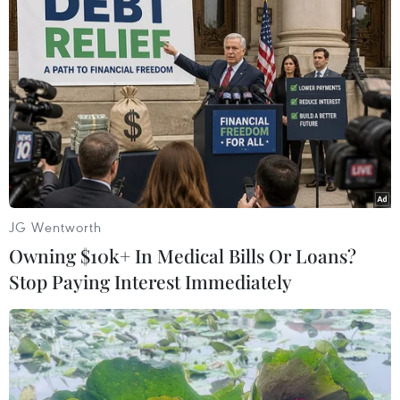
xe khách đi vào Thành phố Hồ Chí Minh. Trên
đường đi, Bằng và Tuấn đều nhận được tin
nhắn ghi rõ các địa chỉ giao ma túy tại Thành
phố Hồ Chí Minh.
Rạng sáng 7/10/2022, khi xe khách vừa vào Bến
xe Miền Đông, hai đối tượng này bị lực lượng
chức năng bắt giữ cùng tang vật./.
(TTXVN/Vietnam+)
JG Wentworth
Owning $10k+ In Medical Bills Or Loans?
Stop Paying Interest Immediately