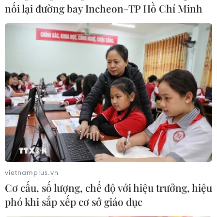
nối lại đường bay Incheon-TP Hồ Chí Minh
Phá đường dây vận chuyển ma túy xuyên
quốc gia trị giá hàng chục triệu USD
24/11/2023 05:57
Theo tính toán, sau khi nhận 22 bao ketamin, các đối
tượng trong đường dây sẽ cất giấu 52 bao chứa 1,3 tấn
ketamin lẫn trong các bao ximăng, vận chuyển bằng
đường biển sang nước ngoài tiêu thụ.
vietnamplus.vn
Cơ cấu, số lượng, chế độ với hiệu trưởng, hiệu
phó khi sắp xếp cơ sở giáo dục