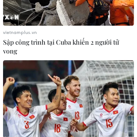
TIN LIÊN QUAN
vietnamplus.vn
Sập công trình tại Cuba khiến 2 người tử
vong
Đồng Nai: Bắt nhóm đối tượng tàng trữ
2kg ma túy cùng vũ khí quân dụng
27/11/2023 22:34
Công an tỉnh Đồng Nai phát hiện nhóm đối tượng Dư