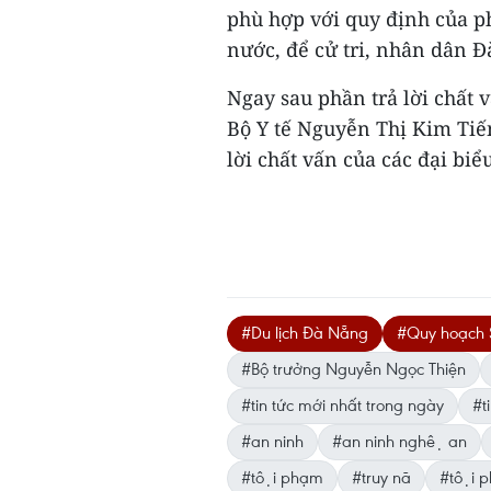
phù hợp với quy định của ph
nước, để cử tri, nhân dân 
Ngay sau phần trả lời chất
Bộ Y tế Nguyễn Thị Kim Tiến
lời chất vấn của các đại biểu
#Du lịch Đà Nẵng
#Quy hoạch 
#Bộ trưởng Nguyễn Ngọc Thiện
#tin tức mới nhất trong ngày
#ti
#an ninh
#an ninh nghệ an
#tội phạm
#truy nã
#tội p