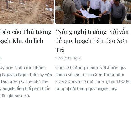
báo cáo Thủ tướng
"Nóng nghị trường" với vấn
oạch Khu du lịch
đề quy hoạch bán đảo Sơn
Trà
40
13/06/2017 12:56
 Ủy ban Nhân dân thành
Các cử tri đang lo ngại với 3 bản quy
 Nguyễn Ngọc Tuấn ký văn
hoạch về khu du lịch Sơn Trà từ năm
Thủ tướng Chính phủ liên
2014-2016 và cứ mỗi năm lại có 1.000h
 hoạch tổng thể phát triển
rừng bị cắt trong quy hoạch này.
uốc gia Sơn Trà.