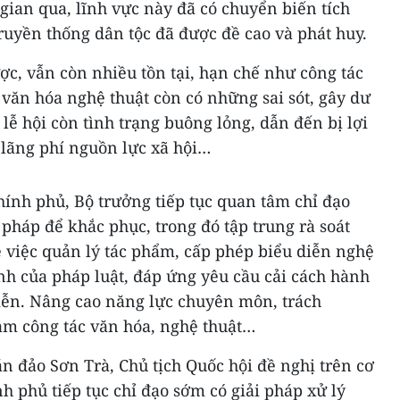
 gian qua, lĩnh vực này đã có chuyển biến tích
truyền thống dân tộc đã được đề cao và phát huy.
c, vẫn còn nhiều tồn tại, hạn chế như công tác
văn hóa nghệ thuật còn có những sai sót, gây dư
 lễ hội còn tình trạng buông lỏng, dẫn đến bị lợi
 lãng phí nguồn lực xã hội…
hính phủ, Bộ trưởng tiếp tục quan tâm chỉ đạo
i pháp để khắc phục, trong đó tập trung rà soát
 việc quản lý tác phẩm, cấp phép biểu diễn nghệ
nh của pháp luật, đáp ứng yêu cầu cải cách hành
tiễn. Nâng cao năng lực chuyên môn, trách
àm công tác văn hóa, nghệ thuật…
án đảo Sơn Trà, Chủ tịch Quốc hội đề nghị trên cơ
h phủ tiếp tục chỉ đạo sớm có giải pháp xử lý