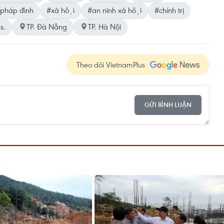
pháp đình
#xã hội
#an ninh xã hội
#chính trị
s.
TP. Đà Nẵng
TP. Hà Nội
Theo dõi VietnamPlus
GỬI BÌNH LUẬN