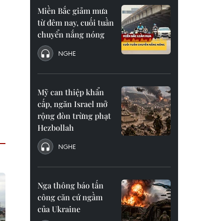
Miền Bắc giảm mưa
từ đêm nay, cuối tuần
chuyển nắng nóng
NGHE
Mỹ can thiệp khẩn
cấp, ngăn Israel mở
rộng đòn trừng phạt
Hezbollah
NGHE
Nga thông báo tấn
công căn cứ ngầm
của Ukraine