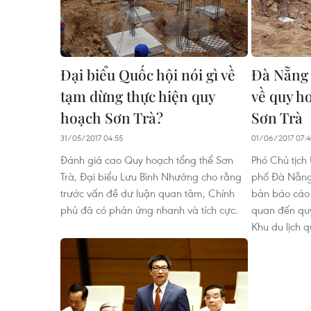
Đại biểu Quốc hội nói gì về
Đà Nẵng 
tạm dừng thực hiện quy
về quy h
hoạch Sơn Trà?
Sơn Trà
31/05/2017 04:55
01/06/2017 07:
Đánh giá cao Quy hoạch tổng thể Sơn
Phó Chủ tịch
Trà, Đại biểu Lưu Bình Nhưỡng cho rằng
phố Đà Nẵng
trước vấn đề dư luận quan tâm, Chính
bản báo cáo 
phủ đã có phản ứng nhanh và tích cực.
quan đến quy
Khu du lịch q