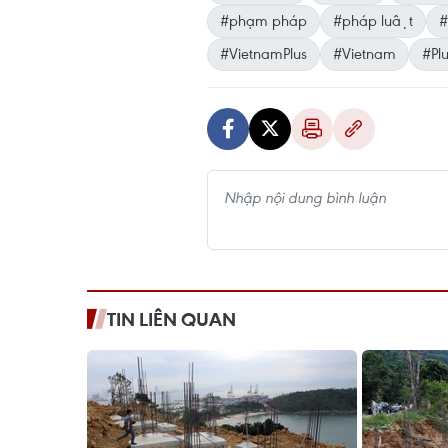
#phạm pháp
#pháp luật
#
#VietnamPlus
#Vietnam
#Plu
TIN LIÊN QUAN