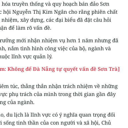
ăn hóa truyền thống và quy hoạch bán đảo Sơn
uốc hội Nguyễn Thị Kim Ngân cho rằng phiên chất
h nhiệm, xây dựng, các đại biểu đã đặt câu hỏi
uận để làm rõ vấn đề.
ộ trưởng mới nhận nhiệm vụ hơn 1 năm nhưng đã
nh, nắm tình hình công việc của bộ, ngành và
huộc lĩnh vực quản lý.
m: Không để Đà Nẵng tự quyết vấn đề Sơn Trà]
iêm túc, thẳng thắn nhận trách nhiệm về những
 vực phụ trách của mình trong thời gian gần đây
ung của ngành.
, du lịch là lĩnh vực có ý nghĩa quan trọng đối
ời sống tinh thần của con người và xã hội, Chủ