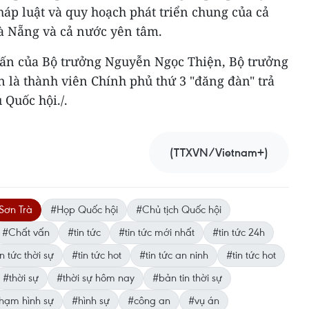
áp luật và quy hoạch phát triển chung của cả
Đà Nẵng và cả nước yên tâm.
 vấn của Bộ trưởng Nguyễn Ngọc Thiện, Bộ trưởng
 là thành viên Chính phủ thứ 3 "đăng đàn" trả
 Quốc hội./.
(TTXVN/Vietnam+)
Sơn Trà
#Họp Quốc hội
#Chủ tịch Quốc hội
#Chất vấn
#tin tức
#tin tức mới nhất
#tin tức 24h
n tức thời sự
#tin tức hot
#tin tức an ninh
#tin tức hot
#thời sự
#thời sự hôm nay
#bản tin thời sự
hạm hình sự
#hình sự
#công an
#vụ án