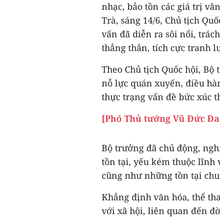
nhạc, bảo tồn các giá trị v
Trà, sáng 14/6, Chủ tịch Q
vấn đã diễn ra sôi nổi, trác
thẳng thắn, tích cực tranh l
Theo Chủ tịch Quốc hội, B
nỗ lực quán xuyến, điều hà
thực trạng vấn đề bức xúc t
[Phó Thủ tướng Vũ Đức Đa
Bộ trưởng đã chủ động, ngh
tồn tại, yếu kém thuộc lĩnh
cũng như những tồn tại ch
Khẳng định văn hóa, thể thao
với xã hội, liên quan đến đ