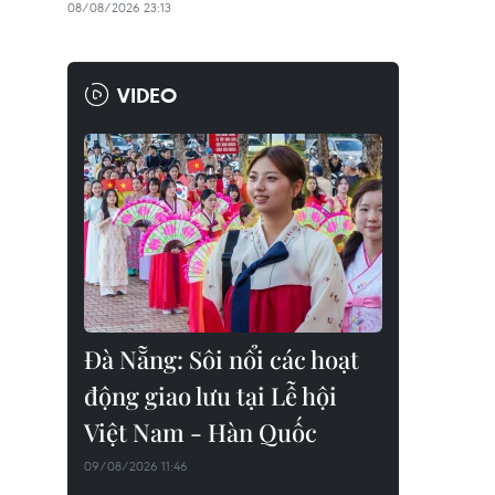
08/08/2026 23:13
VIDEO
Đà Nẵng: Sôi nổi các hoạt
động giao lưu tại Lễ hội
Việt Nam - Hàn Quốc
09/08/2026 11:46