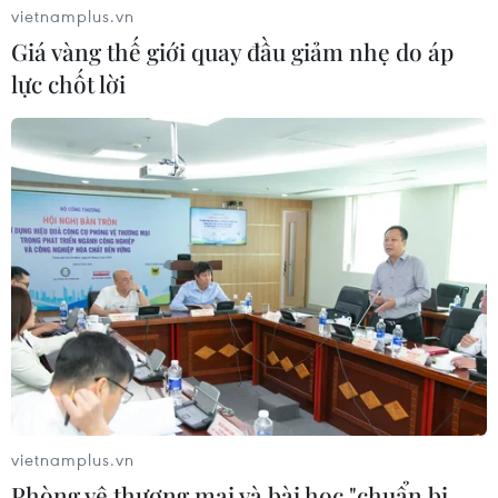
vietnamplus.vn
đề nghị kiểm điểm.
Giá vàng thế giới quay đầu giảm nhẹ do áp
lực chốt lời
Gỡ những "nút thắt" trong tích tụ đất đai
vietnamplus.vn
cho sản xuất nông nghiệp
Phòng vệ thương mại và bài học "chuẩn bị