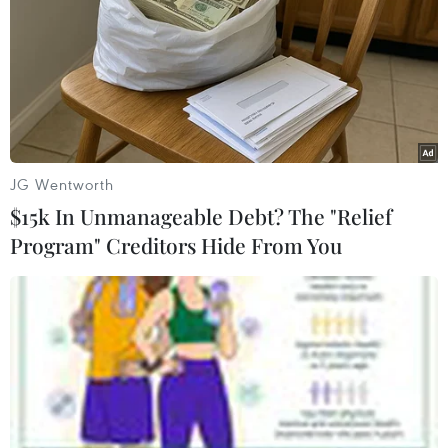
Theo dõi VietnamPlus
JG Wentworth
TIN LIÊN QUAN
$15k In Unmanageable Debt? The "Relief
Program" Creditors Hide From You