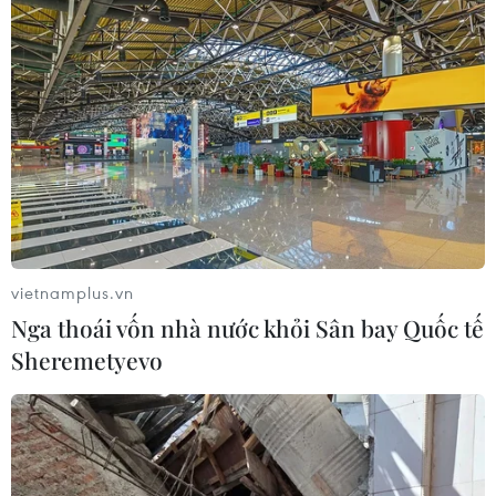
vietnamplus.vn
Nga thoái vốn nhà nước khỏi Sân bay Quốc tế
Sheremetyevo