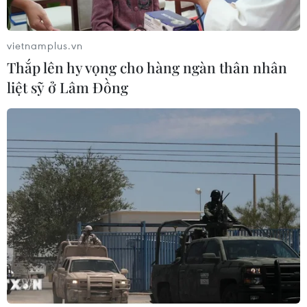
chưa hạ, người mua chọn lọc hơn
23/07/2026 08:48
vietnamplus.vn
Thắp lên hy vọng cho hàng ngàn thân nhân
liệt sỹ ở Lâm Đồng
Quảng Ninh xử lý nghiêm hành vi
nhũng nhiễu trong giải quyết thủ tục
đất đai
22/07/2026 11:11
Đà Nẵng hoàn thành tháo gỡ gần
2.000 dự án tồn đọng, khơi thông
nguồn lực đất đai
21/07/2026 12:06
Lấy ý kiến dự án Luật Đất đai (sửa