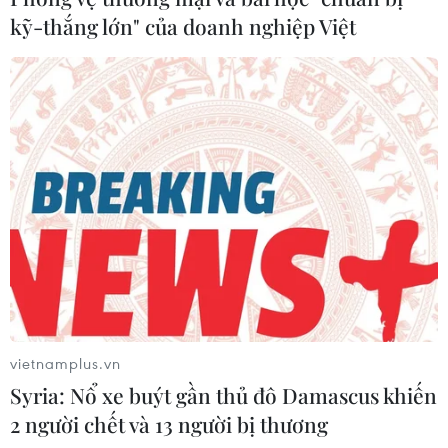
27/11/2019 10:36
kỹ-thắng lớn" của doanh nghiệp Việt
Trong thực tế, tình trạng đất đai manh mún đang là
nguyên nhân chính khiến năng suất lao động của Việt
Nam tụt hậu so với các nước trong khu vực.
vietnamplus.vn
Syria: Nổ xe buýt gần thủ đô Damascus khiến
2 người chết và 13 người bị thương