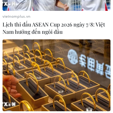
vietnamplus.vn
Lịch thi đấu ASEAN Cup 2026 ngày 7/8: Việt
Nam hướng đến ngôi đầu
Đồng Nai: Dự án khu dân cư Giang Điền
có hàng loạt thiếu sót
06/11/2019 07:48
Thanh tra tỉnh Đồng Nai vừa ban hành kết luận thanh
tra dự án Khu dân cư-dịch vụ Giang Điền và chỉ ra
hàng loạt thiếu sót, trong đó nhiều cá nhân, tổ chức bị