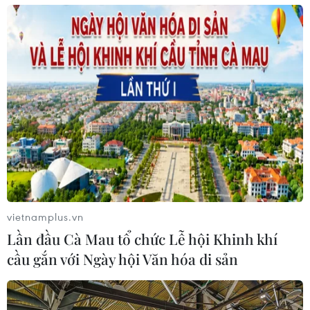
Phân khúc bất động sản hạng sang trung
tâm quận 1 hút khách
29/11/2019 07:37
Giới chuyên gia nhận định, cuối năm 2019 và đầu 2020,
phân khúc bất động sản hạng sang trung tâm quận 1,
Thành phố Hồ Chí Minh giữ mức tăng trưởng ổn định và
là thỏi nam châm hút giới đầu tư sành sỏi.
vietnamplus.vn
Lần đầu Cà Mau tổ chức Lễ hội Khinh khí
cầu gắn với Ngày hội Văn hóa di sản