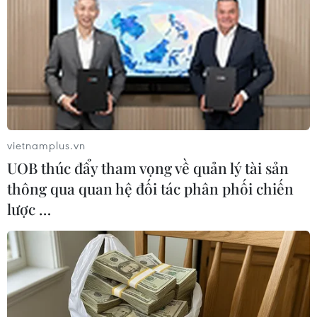
vietnamplus.vn
UOB thúc đẩy tham vọng về quản lý tài sản
thông qua quan hệ đối tác phân phối chiến
lược …
#Khung giá đất
#Bảng giá đất
#Đô thị
#Đất thương mại
#Đất sản xuất
#Nghị định 96