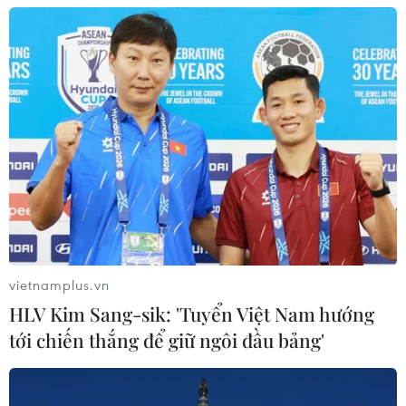
03/08/2026 09:52
Hưng Yên: Siết trách nhiệm, không
để người dân bị kéo dài thủ tục đất
đai
03/08/2026 05:00
Ninh Bình: Hơn 740 cơ sở nhà, đất
dôi dư được sắp xếp, khai thác
03/08/2026 04:25
vietnamplus.vn
HLV Kim Sang-sik: 'Tuyển Việt Nam hướng
Khu đất vàng K200 tại Quy Nhơn
tới chiến thắng để giữ ngôi đầu bảng'
Nam được đấu giá hơn 317 tỷ đồng
03/08/2026 04:25