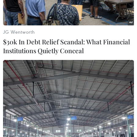
JG Wentworth
$30k In Debt Relief Scandal: What Financial
Institutions Quietly Conceal
Hơn 600m đường nối từ đường 40m trong Khu đô thị Tây Hồ
Tây ra đường Hoàng Quốc Việt đã được thông xe tháng
10/2019. (Ảnh: Thành Đạt/TTXVN)
Theo Nghị định 96/2019/NĐ-CP quy định về
khung giá đất vừa được Chính phủ ban hành,
mức giá tối đa đối với đất ở Hà Nội và Thành
phố Hồ Chí Minh là 162 triệu đồng/m2.
Nghị định 96/2019/NĐ-CP quy định khung giá