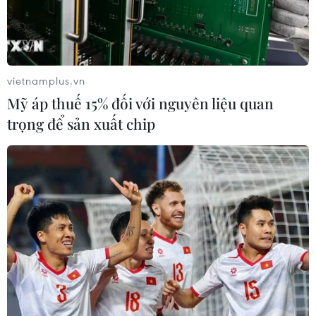
vietnamplus.vn
Mỹ áp thuế 15% đối với nguyên liệu quan
trọng để sản xuất chip
Chính thức ban hành 7 tiêu chí đánh giá
chất lượng về khung giá đất
02/11/2019 01:51
Thông tư đề cập tới 7 tiêu chí, chỉ số đánh giá chất
lượng dịch vụ sự nghiệp công sử dụng ngân sách nhà
nước về điều tra, thu thập thông tin xây dựng, điều
chỉnh khung giá các loại đất.