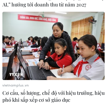
AI,” hướng tới doanh thu từ năm 2027
Học sinh Hà Nội cùng nhau “hiến
kế” ngăn chặn biến đổi khí hậu
27/11/2015 09:44
Tình trạng biến đổi khí hậu đang diễn ra với tốc độ
ngày càng nhanh chóng dẫn tới những thảm họa thiên
nhiên khốc liệt trên toàn thế giới.
vietnamplus.vn
Cơ cấu, số lượng, chế độ với hiệu trưởng, hiệu
phó khi sắp xếp cơ sở giáo dục