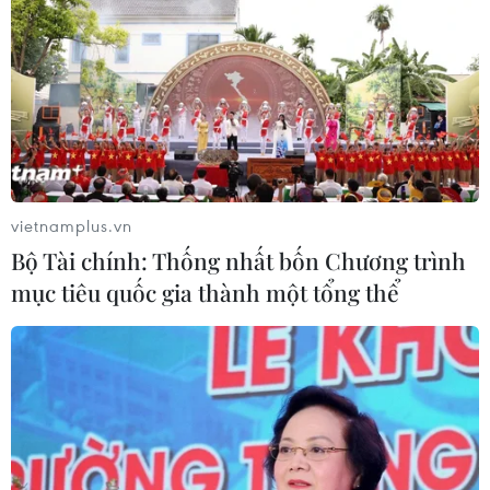
Rap News chuyên đề 20/10: "Phụ nữ Việt
Nam, tất nhiên là miễn chê"
vietnamplus.vn
20/10/2015 03:24
Bộ Tài chính: Thống nhất bốn Chương trình
"... Cám ơn ông giời, Người mang họ tới với cõi đời...,"
mục tiêu quốc gia thành một tổng thể
Rap News chuyên đề 08 như một lời chúc mừng chân
thành và nồng nhiệt của VietnamPlus gửi tới các chị em
nhân ngày Phụ nữ Việt Nam (20/10).