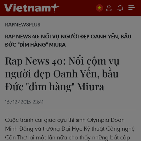
RAPNEWSPLUS
RAP NEWS 40: NỔI VỤ NGƯỜI ĐẸP OANH YẾN, BẦU
ĐỨC "DÌM HÀNG" MIURA
Rap News 40: Nổi cộm vụ
người đẹp Oanh Yến, bầu
Đức "dìm hàng" Miura
16/12/2015 23:41
Cuộc tranh cãi giữa cựu thí sinh Olympia Doãn
Minh Đăng và trường Đại Học Kỹ thuật Công nghệ
Cần Thơ lại một lần nữa cho thấy những bất cập