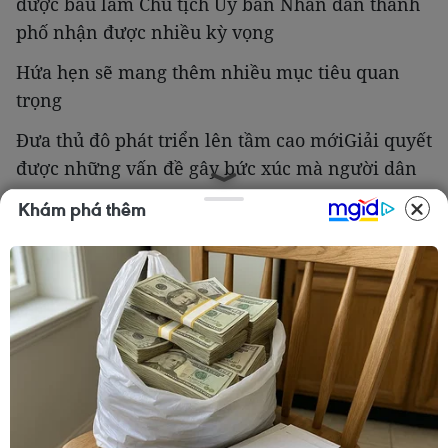
được bầu làm Chủ tịch Ủy ban Nhân dân thành
phố nhận được nhiều kỳ vọng
Hứa hẹn sẽ mang thêm nhiều mục tiêu quan
trọng
Đưa thủ đô phát triển lên tầm cao mớiGiải quyết
được những vấn đề gây bức xúc mà người dân
đang mong đợi
Khám phá thêm
Nhậm chức nhưng không quên nhiệm vụ, ngay
sau khi đắc cử tướng Chung đã lập công
Thảm án Thạch Thất đã được giải quyết gọn
gàng nhanh chóng
Về vấn đề tham nhũng vẫn là vấn đề muôn thuở
Nóng hổi vẫn như lửa, nhiều tỉnh thành không