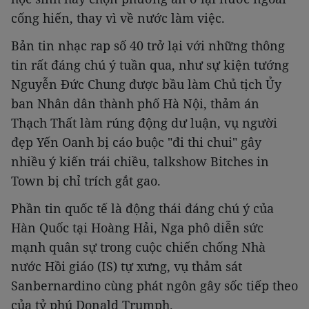
cống hiến, thay vì về nước làm việc.
Bản tin nhạc rap số 40 trở lại với những thông
tin rất đáng chú ý tuần qua, như sự kiện tướng
Nguyễn Đức Chung được bầu làm Chủ tịch Ủy
ban Nhân dân thành phố Hà Nội, thảm án
Thạch Thất làm rúng động dư luận, vụ người
đẹp Yến Oanh bị cáo buộc "đi thi chui" gây
nhiều ý kiến trái chiều, talkshow Bitches in
Town bị chỉ trích gắt gao.
Phần tin quốc tế là động thái đáng chú ý của
Hàn Quốc tại Hoàng Hải, Nga phô diễn sức
mạnh quân sự trong cuộc chiến chống Nhà
nước Hồi giáo (IS) tự xưng, vụ thảm sát
Sanbernardino cùng phát ngôn gây sốc tiếp theo
của tỷ phú Donald Trumph.