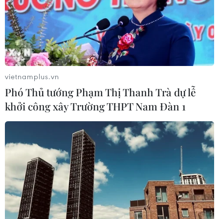
vietnamplus.vn
Phó Thủ tướng Phạm Thị Thanh Trà dự lễ
khởi công xây Trường THPT Nam Đàn 1
RapNews 39: Ở chung cư khó thanh thản,
tàu hải quân Mỹ vào Biển Đông
29/10/2015 06:14
Rap News số 39 bắt đầu với hàng loạt vấn đề nổi cộm
trong nước tuần qua, sự kiện công trình số 8 Lê Trực
"hiên ngang" giữa một góc thủ đô, nạn cháy chung cư ở
Hà Nội đã trở lên tràn lan.