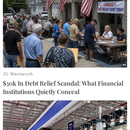
Họ cho rằng đó là một trong những nguyên xảy
ra thảm sát ở nước Mỹ
Nhân chuyện nước Mỹ xin nói qua chuyện ông
chủ Facebook
Mark Zuckerberg dành 99% cổ phần để làm từ
thiện khiến nhiều người sốc
Có người hoài nghi vợ chồng Mark, đăng lời bàn
JG Wentworth
ra tán vào
$30k In Debt Relief Scandal: What Financial
Nhưng số đông thì vẫn ủng hộ cho hành động
Institutions Quietly Conceal
hết sức nhân đạo
Tiếp theo là những thông tin sốt dẻo đến từ đất
nước Triều Tiên
Đất nước bí ẩn nhất thế giới vốn đi kèm nhiều