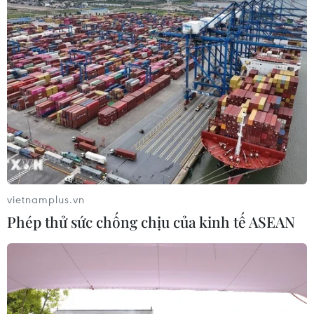
Rap News 38: Chuyện cô giáo mầm non hở
hang, nổ bom ở ngõ Thông Phong
18/09/2015 06:58
Rap News số 38 trở lại với những câu chuyện nóng hổi
tuần qua, từ các nhận định trái chiều về Ngôi nhà Việt
Nam tại Expo 2015, chuyện đánh giầy giá 900 nghìn
đồng, hay vụ nổ ở ngõ Thông Phong.
vietnamplus.vn
Phép thử sức chống chịu của kinh tế ASEAN