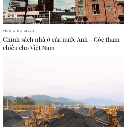
vietnamplus.vn
Chính sách nhà ở của nước Anh - Góc tham
chiếu cho Việt Nam
RapNews chuyên đề: Lời tri ân ngày 20/11
gửi những người thầy kính yêu
20/11/2015 07:22