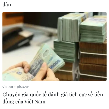
dân
TIN LIÊN QUAN
vietnamplus.vn
Chuyên gia quốc tế đánh giá tích cực về tiền
Rap News chuyên đề 07: Đợt
đồng của Việt Nam
tuyển sinh "như đi qua thủy tinh"