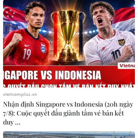
01/09/2015 02:38
Đợt tuyển sinh đại học vừa qua đã thu hút sự quan tâm
đặc biệt của cả xã hội khi có người ví von rằng "tuyển
sinh mà như đi qua thủy tinh" dù được nhiều chuyên gia
nhìn nhận rằng có nhiều ưu điểm.
vietnamplus.vn
Nhận định Singapore vs Indonesia (20h ngày
7/8): Cuộc quyết đấu giành tấm vé bán kết
duy …