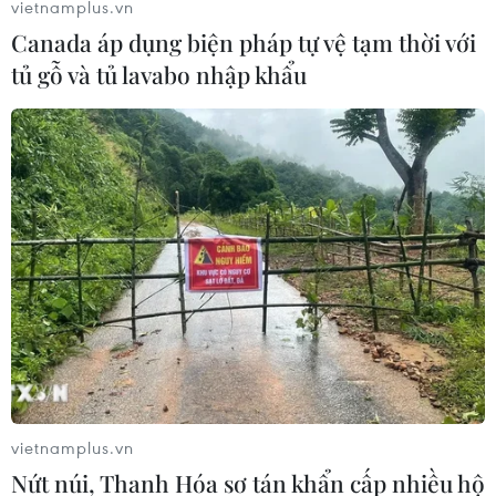
vietnamplus.vn
Canada áp dụng biện pháp tự vệ tạm thời với
tủ gỗ và tủ lavabo nhập khẩu
#Thời trang rap
#Rap News
#Bản tin nhạc rap
#Rap News 40
#RapNewsPlus
#Doãn Minh Đăng
#Cựu thí sinh Olympia
#Du học sinh
#Người đẹp Yến Oanh
#Đi thi chui
#Donald Trumph
#Bitches in Town
#Jurgen Klopp
#Dìm hàng
Theo dõi VietnamPlus
vietnamplus.vn
Nứt núi, Thanh Hóa sơ tán khẩn cấp nhiều hộ