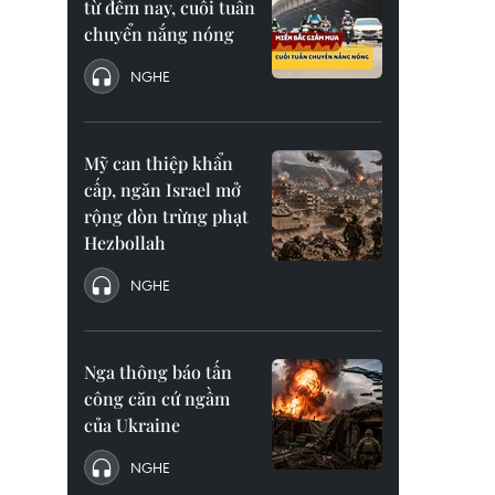
từ đêm nay, cuối tuần
chuyển nắng nóng
NGHE
Mỹ can thiệp khẩn
cấp, ngăn Israel mở
rộng đòn trừng phạt
Hezbollah
NGHE
Nga thông báo tấn
công căn cứ ngầm
của Ukraine
NGHE