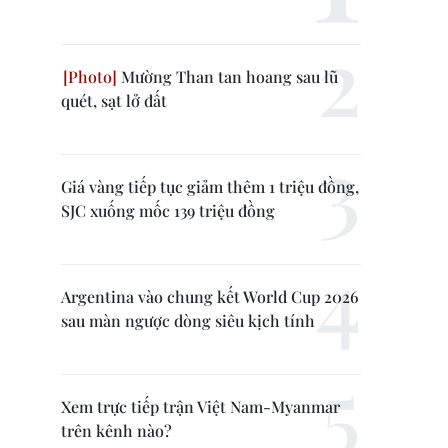
Mường Than tan hoang sau lũ
quét, sạt lở đất
Giá vàng tiếp tục giảm thêm 1 triệu đồng,
SJC xuống mốc 139 triệu đồng
Argentina vào chung kết World Cup 2026
sau màn ngược dòng siêu kịch tính
Xem trực tiếp trận Việt Nam-Myanmar
trên kênh nào?