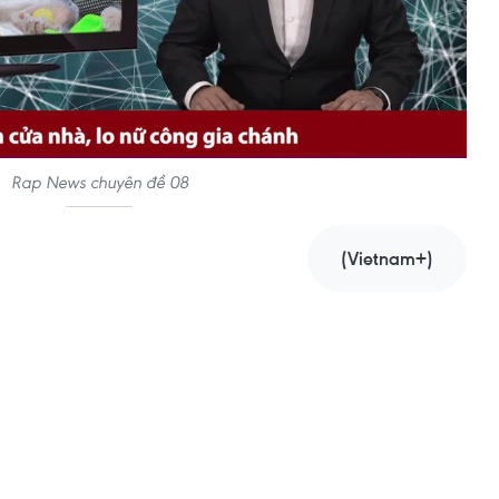
Rap News chuyên đề 08
(Vietnam+)