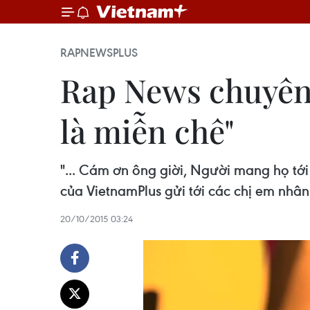
RAPNEWSPLUS
Rap News chuyên 
là miễn chê"
"... Cám ơn ông giời, Người mang họ tới
của VietnamPlus gửi tới các chị em nhâ
20/10/2015 03:24