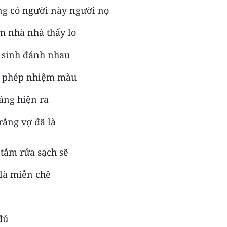
ũng có người này người nọ
m nhà nhà thấy lo
 sinh đánh nhau
là phép nhiệm màu
áng hiện ra
rắng vợ đã là
 tắm rửa sạch sẽ
 là miễn chê
đủ