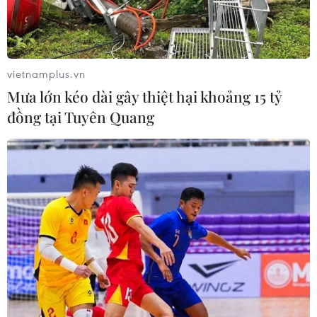
(RIM), từ đó dẫntới việc ICE sẽ nói lời tạm biệt
các smartphone BlackBerry và chuyển sang
triểnkhai Apple iPhone cho 17.600 nhân viên
của họ.
vietnamplus.vn
Mưa lớn kéo dài gây thiệt hại khoảng 15 tỷ
ICE cho biết, sở dĩ họ đi tới quyết định nói trên
đồng tại Tuyên Quang
là do những thiết bị củaRIM “không thể tiếp tục
đáp ứng nhu cầu về công nghệ di động mà
chúng tôi cần.”
Với chính sách mới, ICE đang khiến cho áp lực
dồn lên RIM càng tăng thêmtrước thềm hãng
công nghệ Canada ra mắt nền tảng BlackBerry
10 của họ vào đầunăm sau.
[Cơ quan tư vấn chính phủ Mỹ nói “không” với