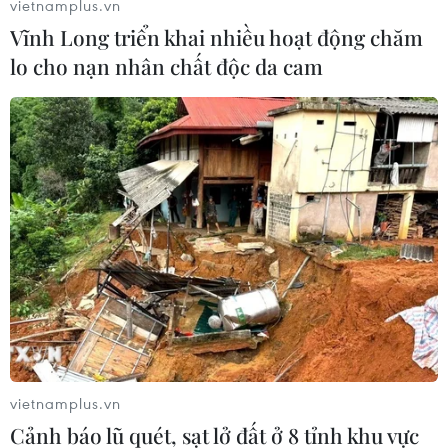
vietnamplus.vn
Văn Hưng (Vietnam+)
Vĩnh Long triển khai nhiều hoạt động chăm
lo cho nạn nhân chất độc da cam
#RIM
#Thị trường Mỹ
#ICE
#BlackBerry
vietnamplus.vn
#Hợp đồng
Mỹ
Cảnh báo lũ quét, sạt lở đất ở 8 tỉnh khu vực