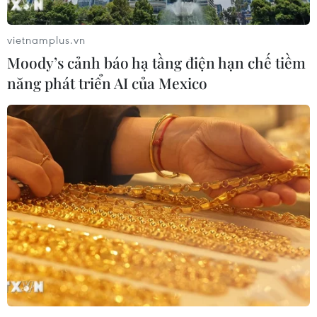
vietnamplus.vn
Mexico đứng thứ hai thế giới về xuất
Moody’s cảnh báo hạ tầng điện hạn chế tiềm
khẩu sản phẩm phục vụ AI
năng phát triển AI của Mexico
05/08/2026 00:11
Tỷ phú Jeff Bezos bán 15 triệu cổ
phiếu Amazon trị giá hơn 4 tỷ USD
04/08/2026 23:29
Điện thoại gập Galaxy Z8 của
Samsung lập kỷ lục về lượng đặt
trước ở Hàn Quốc ​
04/08/2026 23:22