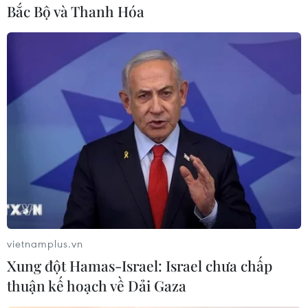
Bắc Bộ và Thanh Hóa
Theo dõi VietnamPlus
TIN CÙNG CHUYÊN MỤC
Ngày An ninh mạng Việt Nam: Kiến
tạo không gian mạng an toàn, nhân
văn
vietnamplus.vn
06/08/2026 02:49
Xung đột Hamas-Israel: Israel chưa chấp
thuận kế hoạch về Dải Gaza
Thủ tướng Lê Minh Hưng