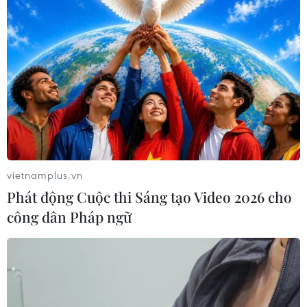
Hải Phòng khẳng định vị thế Thành
phố đổi mới sáng tạo
04/08/2026 01:26
Xem thêm
vietnamplus.vn
Phát động Cuộc thi Sáng tạo Video 2026 cho
CƠ QUAN CHỦ QUẢN: THÔNG TẤN XÃ VIỆT NAM
công dân Pháp ngữ
Tổng Biên tập: TRẦN TIẾN DUẨN
Phó Tổng Biên tập: NGUYỄN THỊ TÁM, KHÚC THANH
THỦY