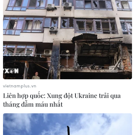
Giá dầu thô đã giảm do những tác động từ đại dịch
viêm đường hô hấp cấp COVID-19 gây ra đối với các
hoạt động kinh tế trên toàn cầu, khiến kinh tế thế giới
lâm vào tình trạng suy thoái tồi tệ nhất kể
vietnamplus.vn
Liên hợp quốc: Xung đột Ukraine trải qua
tháng đẫm máu nhất