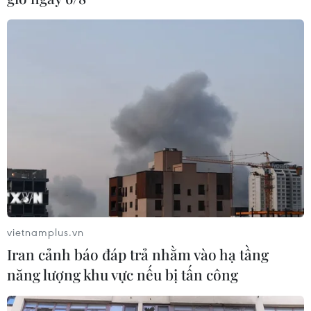
vietnamplus.vn
Iran cảnh báo đáp trả nhằm vào hạ tầng
Sự sụp đổ của giá dầu sẽ không mang lại
năng lượng khu vực nếu bị tấn công
lợi ích cho người dùng
23/04/2020 03:22