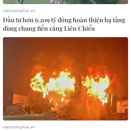
vietnamplus.vn
Đầu tư hơn 6.209 tỷ đồng hoàn thiện hạ tầng
dùng chung Bến cảng Liên Chiểu
Giá dầu và những tác động tiềm ẩn đến
nền kinh tế của Mỹ
22/04/2020 11:00
Khó có thể giải quyết những vấn đề trên trong khi các
biện pháp hạn chế đi lại và đóng cửa nền kinh tế vẫn
được áp dụng trên toàn quốc nhằm đối phó với dịch
bệnh trong những tuần tới.
vietnamplus.vn