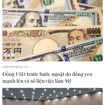
thế lớn của kho chứa dầu này là cơ sở hạ tầng
hàng hải tích hợp riêng biệt, giống như một
cảng nhỏ tại Singapore.
Chuyên gia Quinn nói thêm Universal Terminal
là kho duy nhất có cầu tàu thuộc sở hữu tư nhân
phục vụ các tàu chở dầu siêu lớn trên đảo
Jurong – điểm duy nhất có khả năng tiếp cận cơ
sở lưu trữ dầu ngầm dưới đất đầu tiên ở Đông
Nam Á của Singapore./.
vietnamplus.vn
(TTXVN/Vietnam+)
Đồng USD trước bước ngoặt do đồng yen
mạnh lên và số liệu việc làm Mỹ