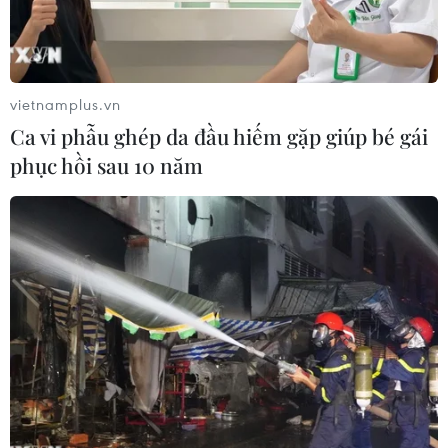
vietnamplus.vn
Ca vi phẫu ghép da đầu hiếm gặp giúp bé gái
phục hồi sau 10 năm
Siêu tàu chở dầu Pu Tuo San VLCC của Hin Leong ở vùng biển
ngoài khơi đảo Jurong ở Singapore ngày 11/7/2019. (Nguồn:
Reuters)
Theo các nguồn thạo tin, Tập đoàn Hóa chất và
Dầu khí Trung Quốc (Sinopec) đang trong giai