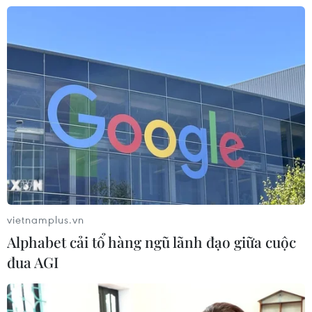
Tổng Biên tập: TRẦN TIẾN DUẨN
Phó Tổng Biên tập: NGUYỄN THỊ TÁM, KHÚC THANH
THỦY
Sở hữu trí tuệ
Quy định sử dụng
RSS
Hỗ trợ
Ngôn ngữ
TTXVN
Dịch vụ tin
Quảng cáo
Liên hệ
vietnamplus.vn
Alphabet cải tổ hàng ngũ lãnh đạo giữa cuộc
Giấy phép số: 1374/GP-BTTTT do Bộ Thông tin và Truyền thông
đua AGI
cấp ngày 11/9/2008.
Quảng cáo: Phó TBT Nguyễn Thị Tám: 093.5958688, Email:
tamvna@gmail.com