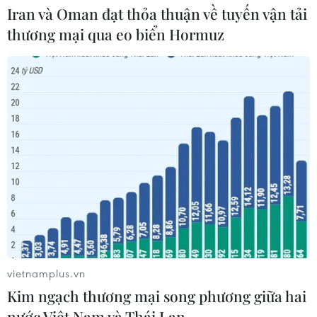
Iran và Oman đạt thỏa thuận về tuyến vận tải
doanh nghiệp Việt
thương mại qua eo biển Hormuz
03/08/2026 03:14
Savan 1 và hành trình 25 năm của
một tài sản nhiều tỷ đô
03/08/2026 01:24
Nghị quyết số 57- NQ/TW: Lấy doanh
nghiệp làm trung tâm đổi mới sáng
tạo
02/08/2026 08:44
vietnamplus.vn
Kim ngạch thương mại song phương giữa hai
Khơi thông thể chế để doanh nghiệp
nước Việt Nam và Thái Lan