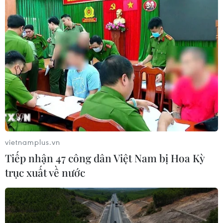
toán giao nhiệm vụ
06/08/2026 00:56
Quy định chi tiết về thủ tục cấp phép
thành lập Sở giao dịch hàng hóa
05/08/2026 14:59
Foxconn đạt doanh thu cao kỷ lục
nhờ nhu cầu mạnh đối với AI
vietnamplus.vn
05/08/2026 13:41
Tiếp nhận 47 công dân Việt Nam bị Hoa Kỳ
trục xuất về nước
Hãng Walt Disney ký thỏa thuận
chưa từng có tiền lệ với TikTok
05/08/2026 13:31