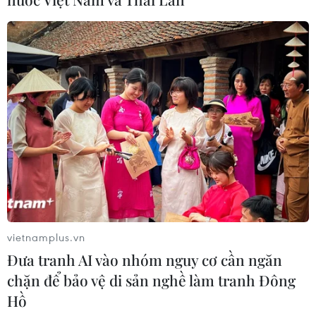
Nhà nước dẫn dắt tăng trưởng
31/07/2026 12:35
Việt Nam từng bước làm chủ công
nghệ 6G
31/07/2026 08:04
Xem thêm
vietnamplus.vn
Đưa tranh AI vào nhóm nguy cơ cần ngăn
chặn để bảo vệ di sản nghề làm tranh Đông
CƠ QUAN CHỦ QUẢN: THÔNG TẤN XÃ VIỆT NAM
Hồ