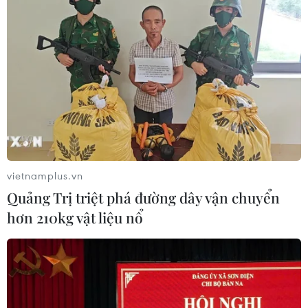
động của Vệ binh Quốc gia
05/08/2026 03:26
Báo Argentina nói ngành vật liệu
công nghệ cao Việt Nam "hút" đầu tư
nước ngoài
05/08/2026 03:11
vietnamplus.vn
Xem thêm
Quảng Trị triệt phá đường dây vận chuyển
hơn 210kg vật liệu nổ
CƠ QUAN CHỦ QUẢN: THÔNG TẤN XÃ VIỆT NAM