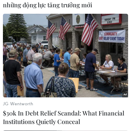
những động lực tăng trưởng mới
#Venezuela
#Trung tâm lọc dầu
#Tê liệt
#Cắt điện
Venezuela
Theo dõi VietnamPlus
JG Wentworth
$30k In Debt Relief Scandal: What Financial
TIN CÙNG CHUYÊN MỤC
Institutions Quietly Conceal
Thượng viện Mỹ thông qua dự luật