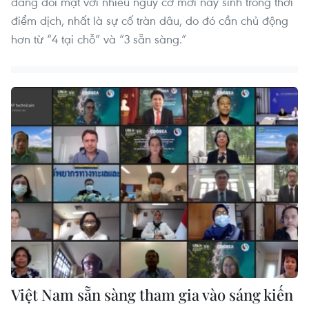
đang đối mặt với nhiều nguy cơ mới nảy sinh trong thời
điểm dịch, nhất là sự cố tràn dâu, do đó cần chủ động
hơn từ “4 tại chỗ” và “3 sẵn sàng.”
Việt Nam sẵn sàng tham gia vào sáng kiến