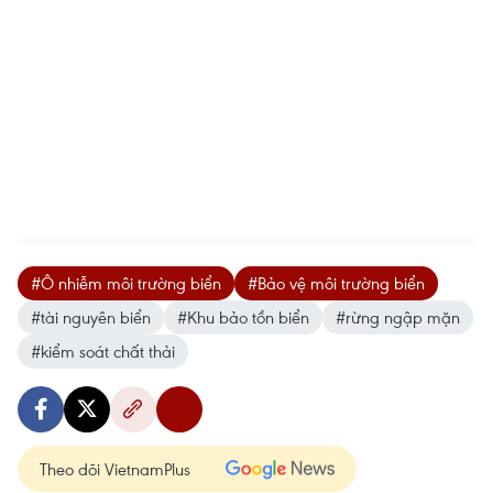
#Ô nhiễm môi trường biển
#Bảo vệ môi trường biển
#tài nguyên biển
#Khu bảo tồn biển
#rừng ngập mặn
#kiểm soát chất thải
Theo dõi VietnamPlus