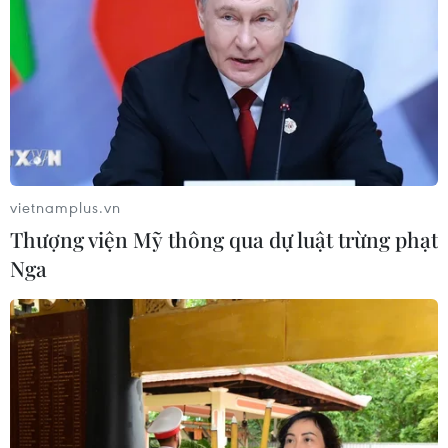
Tây Ninh
06/08/2026 04:23
Alphabet cải tổ hàng ngũ lãnh đạo
giữa cuộc đua AGI
06/08/2026 04:22
vietnamplus.vn
Thượng viện Mỹ thông qua dự luật trừng phạt
Techcom Life và cách tiếp cận mới
Nga
cho bài toán bảo vệ sức khỏe của
người Việt
06/08/2026 03:40
Chọn đúng đầu tàu: Danh mục
doanh nghiệp nhà nước mạnh và bài