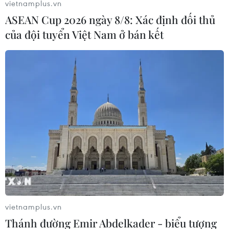
vietnamplus.vn
ASEAN Cup 2026 ngày 8/8: Xác định đối thủ
của đội tuyển Việt Nam ở bán kết
Quan hệ Việt Nam-Na Uy không ngừng
được củng cố và mở rộng
25/05/2019 14:12
Thông tấn xã Việt Nam xin trân trọng giới thiệu toàn văn
Tuyên bố chung Việt Nam-Na Uy nhân chuyến thăm
chính thức của Thủ tướng Nguyễn Xuân Phúc tới Vương
quốc Na Uy từ ngày 24-26 tháng 5 năm 2019.
vietnamplus.vn
Thánh đường Emir Abdelkader - biểu tượng