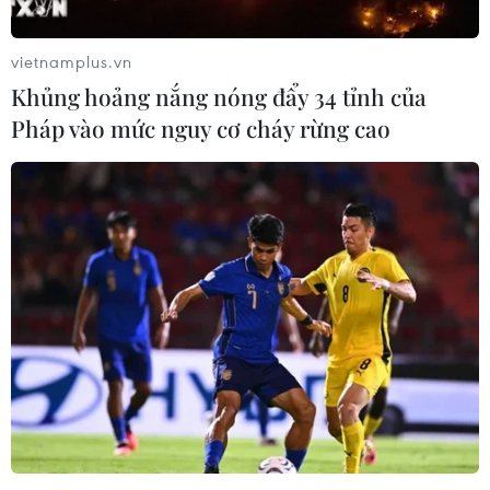
Thủ tướng Nguyễn Xuân Phúc dự Diễn
đàn doanh nghiệp Việt Nam-Na Uy
vietnamplus.vn
24/05/2019 10:28
Khủng hoảng nắng nóng đẩy 34 tỉnh của
Thủ tướng Nguyễn Xuân Phúc cho rằng hợp tác về kinh
Pháp vào mức nguy cơ cháy rừng cao
tế giữa hai nước chưa thực sự đạt hiệu quả cao, do đó
hai nước đang hướng tới thiết lập quan hệ đối tác như
Tuyên bố chung năm 2018.