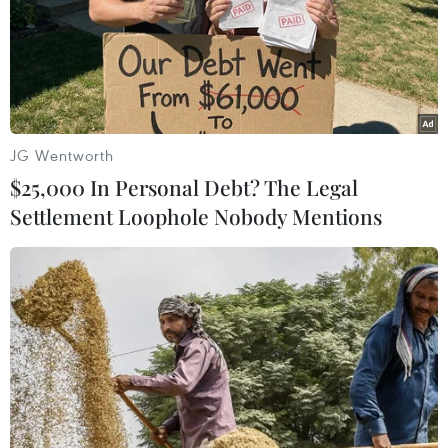
TIN LIÊN QUAN
JG Wentworth
$25,000 In Personal Debt? The Legal
Settlement Loophole Nobody Mentions
[Infographic] Việt Nam-Na
Uy còn nhiều cơ hội mở rộng hợp tác