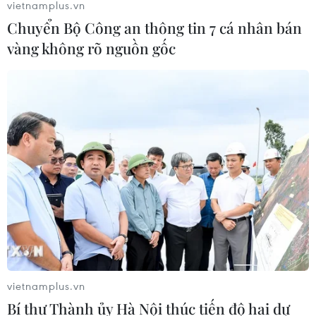
vietnamplus.vn
Chuyển Bộ Công an thông tin 7 cá nhân bán
vàng không rõ nguồn gốc
TIN CÙNG CHUYÊN MỤC
Việt Nam là điểm đến hấp dẫn với
doanh nghiệp bán dẫn hàng đầu của
Mỹ
08/08/2026 13:45
vietnamplus.vn
Bí thư Thành ủy Hà Nội thúc tiến độ hai dự