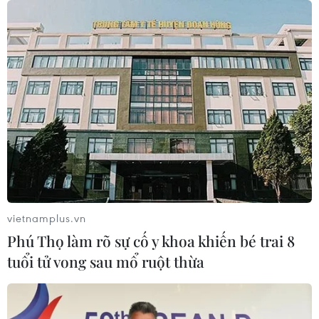
Thưởng vượt kế hoạch: động lực còn
thiếu cho doanh nghiệp dẫn dắt
07/08/2026 04:01
Hãng BMW bắt đầu sản xuất hàng
loạt mẫu xe thuần điện “thế hệ mới”
07/08/2026 01:52
Tiêu chí mới phân loại doanh nghiệp
vietnamplus.vn
để thực hiện cơ cấu lại vốn nhà nước
Phú Thọ làm rõ sự cố y khoa khiến bé trai 8
06/08/2026 15:08
tuổi tử vong sau mổ ruột thừa
Meta tung công cụ AI lập trình tự