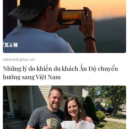
vietnamplus.vn
#Phó Thủ tướng Trịnh Đình Dũng
#Công ty Scatec Solar
Những lý do khiến du khách Ấn Độ chuyển
#Việt Nam-Na Uy
#Năng lượng tái tạo
Na Uy
hướng sang Việt Nam
Theo dõi VietnamPlus