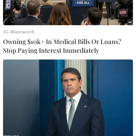
JG Wentworth
Owning $10k+ In Medical Bills Or Loans?
Stop Paying Interest Immediately
Phó Thủ tướng Trịnh Đình Dũng tiếp ông Raymond Carlsen,
Tổng giám đốc Tập đoàn năng lượng Scatec Solar của Na Uy
đang thăm và làm việc tại Việt Nam. (Ảnh: Nguyễn
Dân/TTXVN)
Ngày 15/8, tại Trụ sở Chính phủ, Phó Thủ tướng