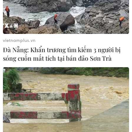
Cảng hàng không Quảng Trị tăng
tốc, hướng tới mục tiêu khai thác
cuối năm 2026
vietnamplus.vn
05/08/2026 10:59
Đà Nẵng: Khẩn trương tìm kiếm 3 người bị
sóng cuốn mất tích tại bán đảo Sơn Trà
Thẻ tín dụng Cake 2in1: Cho phép
đặc quyền thiết kế của người dùng
05/08/2026 09:48
Nhà bán lẻ thời trang trực tuyến lớn
nhất châu Âu thu hẹp dự báo lợi
nhuận
05/08/2026 08:55