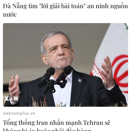
Đà Nẵng tìm "lời giải bài toán" an ninh nguồn
VIB ra mắt One Card, mở ra bước
nước
tiến mới về thẻ tín dụng
05/08/2026 01:48
Doanh thu của Apple tại Ấn Độ lần
đầu vượt 10 tỷ USD
05/08/2026 00:53
Boeing 737 MAX 7 được đưa vào khai
thác sau hơn 8 năm chờ đợi
04/08/2026 02:48
vietnamplus.vn
Tổng thống Iran nhấn mạnh Tehran sẽ
không bị ép buộc phải đầu hàng