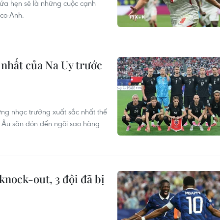
hứa hẹn sẽ là những cuộc cạnh
ico-Anh.
 nhất của Na Uy trước
ững nhạc trưởng xuất sắc nhất thế
u Âu săn đón đến ngôi sao hàng
knock-out, 3 đội đã bị