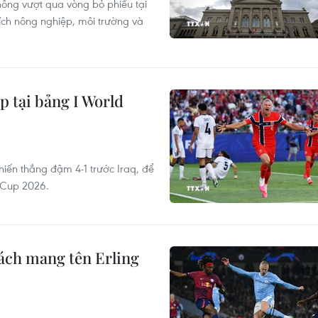
ông vượt qua vòng bỏ phiếu tại
 ích nông nghiệp, môi trường và
 tại bảng I World
hiến thắng đậm 4-1 trước Iraq, để
 Cup 2026.
hách mang tên Erling