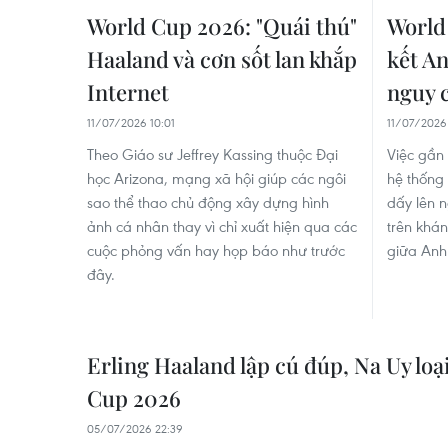
World Cup 2026: "Quái thú"
World
Haaland và cơn sốt lan khắp
kết A
Internet
nguy 
11/07/2026 10:01
11/07/2026
Theo Giáo sư Jeffrey Kassing thuộc Đại
Việc gần 
học Arizona, mạng xã hội giúp các ngôi
hệ thống 
sao thể thao chủ động xây dựng hình
dấy lên 
ảnh cá nhân thay vì chỉ xuất hiện qua các
trên khán
cuộc phỏng vấn hay họp báo như trước
giữa Anh
đây.
Erling Haaland lập cú đúp, Na Uy loạ
Cup 2026
05/07/2026 22:39