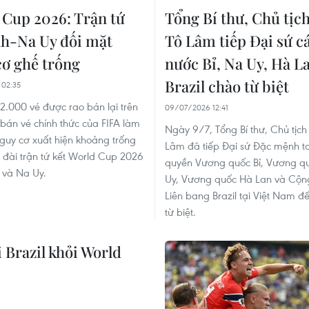
 Cup 2026: Trận tứ
Tổng Bí thư, Chủ tịc
nh-Na Uy đối mặt
Tô Lâm tiếp Đại sứ c
cơ ghế trống
nước Bỉ, Na Uy, Hà L
Brazil chào từ biệt
 02:35
2.000 vé được rao bán lại trên
09/07/2026 12:41
bán vé chính thức của FIFA làm
Ngày 9/7, Tổng Bí thư, Chủ tịch
nguy cơ xuất hiện khoảng trống
Lâm đã tiếp Đại sứ Đặc mệnh t
 đài trận tứ kết World Cup 2026
quyền Vương quốc Bỉ, Vương q
 và Na Uy.
Uy, Vương quốc Hà Lan và Cộn
Liên bang Brazil tại Việt Nam đ
từ biệt.
i Brazil khỏi World