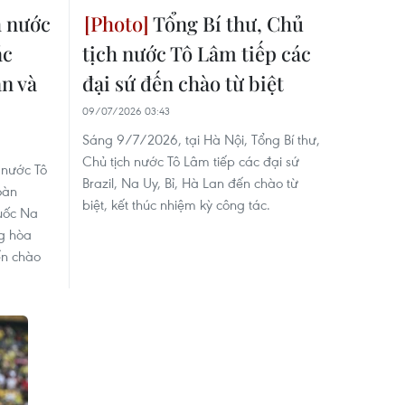
h nước
Tổng Bí thư, Chủ
ác
tịch nước Tô Lâm tiếp các
an và
đại sứ đến chào từ biệt
09/07/2026 03:43
Sáng 9/7/2026, tại Hà Nội, Tổng Bí thư,
Chủ tịch nước Tô Lâm tiếp các đại sứ
 nước Tô
Brazil, Na Uy, Bỉ, Hà Lan đến chào từ
oàn
biệt, kết thúc nhiệm kỳ công tác.
uốc Na
g hòa
ến chào