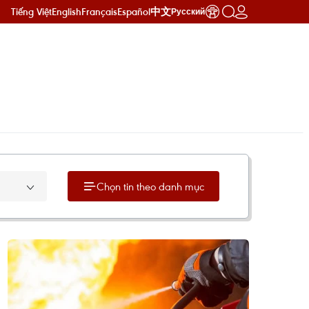
Tiếng Việt
English
Français
Español
中文
Русский
Chọn tin theo danh mục