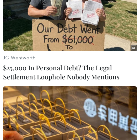
JG Wentworth
$25,000 In Personal Debt? The Legal
Cảnh sát Tây Ban Nha lục soát các trụ sở
Settlement Loophole Nobody Mentions
của chính quyền Catalonia
20/09/2017 08:24
Cảnh sát bán quân sự Tây Ban Nha tiến hành lục soát
văn phòng của người đứng đầu vùng Catalonia cũng
như các văn phòng phụ trách vấn đề kinh tế, quan hệ
đối ngoại...