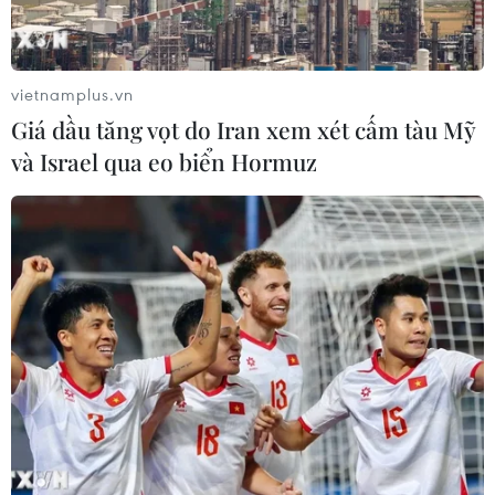
quyền vùng Catalonia trong bối cảnh chính quyền vùng
này đang nỗ lực thúc đẩy tiến hành cuộc trưng cầu ý
dân về vấn đề độc lập cho vùng lãnh thổ.
vietnamplus.vn
Giá dầu tăng vọt do Iran xem xét cấm tàu Mỹ
và Israel qua eo biển Hormuz
Thủ tướng Tây Ban Nha kêu gọi lãnh đạo