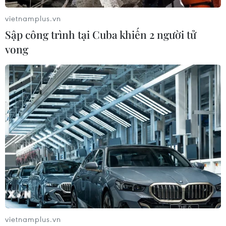
vietnamplus.vn
Sập công trình tại Cuba khiến 2 người tử
vong
TIN CÙNG CHUYÊN MỤC
Nga thoái vốn nhà nước khỏi Sân bay
Quốc tế Sheremetyevo
07/08/2026 00:22
Nga thông báo tấn công căn
cứ ngầm của Ukraine
06/08/2026 16:21
vietnamplus.vn