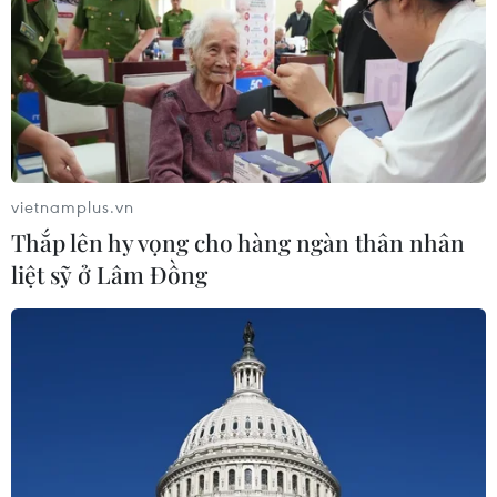
05/08/2026 15:07
Nhiều chuyến bay tại Đức chuyển
hướng do vật thể bay gần đường
băng
05/08/2026 10:54
vietnamplus.vn
Thắp lên hy vọng cho hàng ngàn thân nhân
Dự luật trừng phạt Nga của
liệt sỹ ở Lâm Đồng
Mỹ có thể khiến châu Âu chịu tác
động ngược
05/08/2026 04:58
EU tuyên bố vượt qua “phép thử” an
ninh biên giới sau khủng hoảng
Ceuta