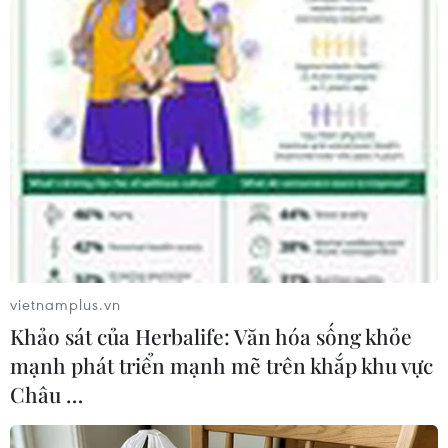
vùng lãnh thổ này 15 ngày để hoàn trả 5,2 triệu
euro tiền công quỹ mà họ đã dùng để tổ chức
cuộc trưng cầu ý dân về độc lập mang tính
tượng trưng hồi năm 2014.
Tòa án cho biết chính quyền Catalonia đã chi
hơn một nửa số tiền trên (2,8 triệu euro) để mua
máy tính xách tay cho các điểm bỏ phiếu. Nếu
họ không hoàn trả số tiền trên đúng hạn, tòa án
có thể sẽ tiến hành tịch thu tài sản./.
(TTXVN/Vietnam+)
vietnamplus.vn
Khảo sát của Herbalife: Văn hóa sống khỏe
mạnh phát triển mạnh mẽ trên khắp khu vực
Châu …