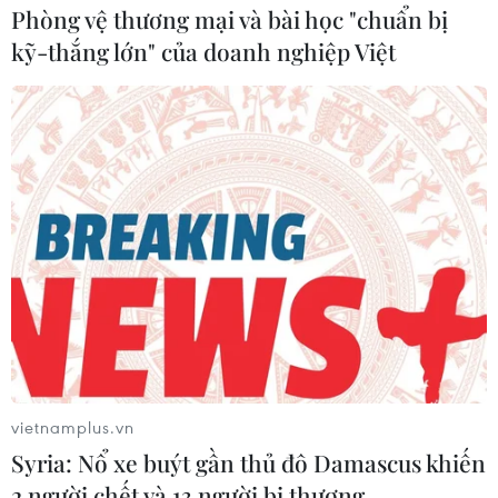
Phòng vệ thương mại và bài học "chuẩn bị
kỹ-thắng lớn" của doanh nghiệp Việt
Chính quyền Catalonia bi quan về kế
hoạch cuộc trưng cầu ý dân
21/09/2017 13:01
Chính quyền Catalonia thừa nhận kế hoạch tổ chức
trưng cầu ý dân về độc lập vào ngày 1/10 đã bị giáng
một đòn mạnh do cuộc đàn áp của chính quyền Tây
Ban Nha đối với cuộc bỏ phiếu.
vietnamplus.vn
Syria: Nổ xe buýt gần thủ đô Damascus khiến
2 người chết và 13 người bị thương