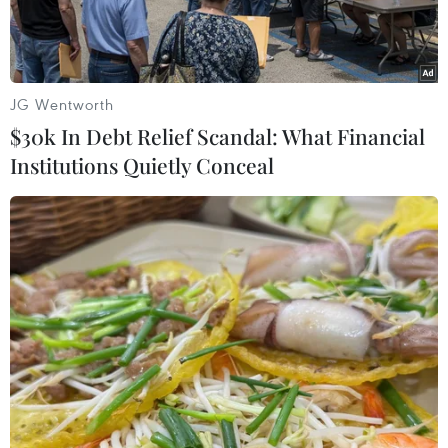
JG Wentworth
$30k In Debt Relief Scandal: What Financial
Institutions Quietly Conceal
Thủ hiến Catalonia Carles Puigdemont. (Nguồn: Reuters)
Tổng công tố Tây Ban Nha Jose Manuel Maza
không bác bỏ khả năng phát lệnh bắt giữ Thủ
hiến Catalonia Carles Puigdemont trong bối