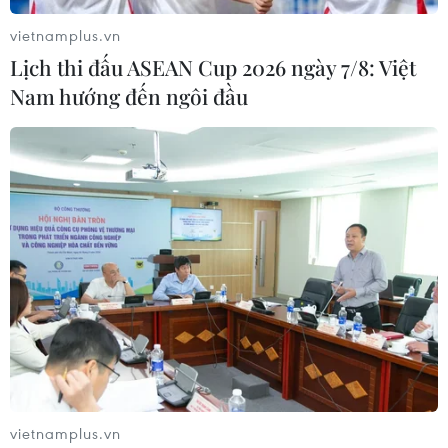
Catalonia hủy trưng cầu ý dân
vietnamplus.vn
21/09/2017 03:08
Lịch thi đấu ASEAN Cup 2026 ngày 7/8: Việt
Thủ tướng Rajoy khẳng định "vẫn còn thời gian" để
Nam hướng đến ngôi đầu
tránh làm cho vấn đề trở nên nghiêm trọng hơn, đồng
thời cho rằng "cuộc trưng cầu dân ý này là một sự ảo
tưởng."
vietnamplus.vn