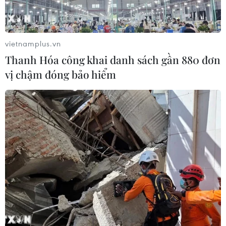
vietnamplus.vn
Thanh Hóa công khai danh sách gần 880 đơn
vị chậm đóng bảo hiểm