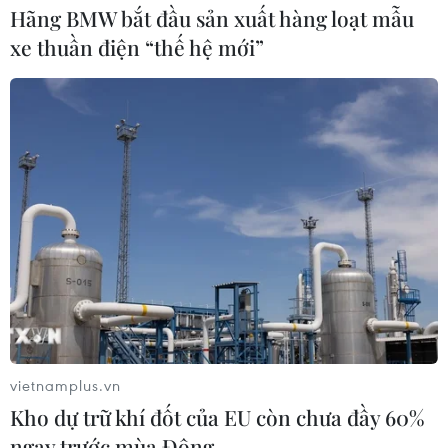
Hãng BMW bắt đầu sản xuất hàng loạt mẫu
Tây Ban Nha: 100 người thiệt mạng
xe thuần điện “thế hệ mới”
trong vụ vượt biển ồ ạt vào Ceuta
06/08/2026 16:03
Đức tuyên án chung thân đối tượng
gây vụ lao xe vào đám đông ở
Munich
06/08/2026 15:57
Nga thúc đẩy đa dạng hóa tuyến vận
tải kết nối châu Á qua Ấn Độ Dương
06/08/2026 15:34
vietnamplus.vn
Kho dự trữ khí đốt của EU còn chưa đầy 60%
ngay trước mùa Đông