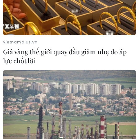
vietnamplus.vn
Giá vàng thế giới quay đầu giảm nhẹ do áp
lực chốt lời
Tây Ban Nha bắt giữ hàng chục thành viên
chính quyền vùng Catanolia
20/09/2017 13:23
Cảnh sát Tây Ban Nha đã bắt giữ 13 thành viên chính