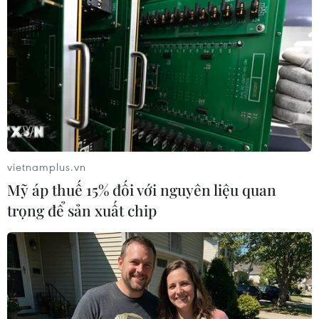
#vụ án
#phạm pháp
#pháp luật
#pháp đình
#xã hội
#an ninh xã hội
#chính trị
#VietnamPlus
#Vietnam
#Plus
Tây Ban Nha
Theo dõi VietnamPlus
vietnamplus.vn
Mỹ áp thuế 15% đối với nguyên liệu quan
trọng để sản xuất chip
TIN LIÊN QUAN