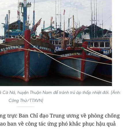
 Cà Ná, huyện Thuận Nam để tránh trú áp thấp nhiệt đới. (Ảnh:
Công Thử/TTXVN)
ng trực Ban Chỉ đạo Trung ương về phòng chống
giao ban về công tác ứng phó khắc phục hậu quả