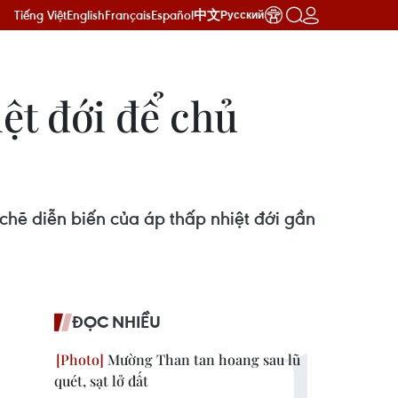
Tiếng Việt
English
Français
Español
中文
Русский
ệt đới để chủ
hẽ diễn biến của áp thấp nhiệt đới gần
ĐỌC NHIỀU
Mường Than tan hoang sau lũ
quét, sạt lở đất