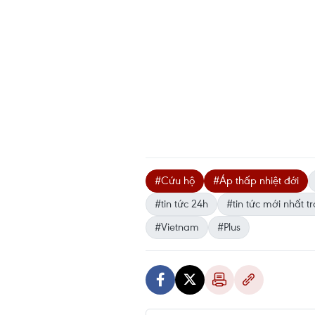
#Cứu hộ
#Áp thấp nhiệt đới
#tin tức 24h
#tin tức mới nhất t
#Vietnam
#Plus