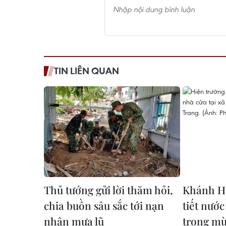
TIN LIÊN QUAN
Thủ tướng gửi lời thăm hỏi,
Khánh Hò
chia buồn sâu sắc tới nạn
tiết nước
nhân mưa lũ
trong m