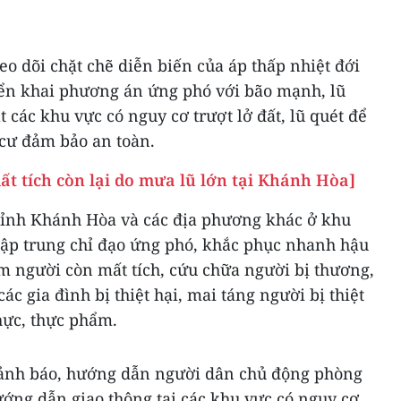
eo dõi chặt chẽ diễn biến của áp thấp nhiệt đới
iển khai phương án ứng phó với bão mạnh, lũ
át các khu vực có nguy cơ trượt lở đất, lũ quét để
 cư đảm bảo an toàn.
ất tích còn lại do mưa lũ lớn tại Khánh Hòa]
tỉnh Khánh Hòa và các địa phương khác ở khu
tập trung chỉ đạo ứng phó, khắc phục nhanh hậu
m người còn mất tích, cứu chữa người bị thương,
ác gia đình bị thiệt hại, mai táng người bị thiệt
hực, thực phẩm.
cảnh báo, hướng dẫn người dân chủ động phòng
ớng dẫn giao thông tại các khu vực có nguy cơ