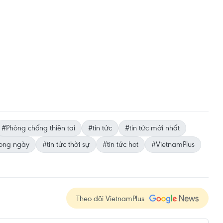
#Phòng chống thiên tai
#tin tức
#tin tức mới nhất
rong ngày
#tin tức thời sự
#tin tức hot
#VietnamPlus
Theo dõi VietnamPlus