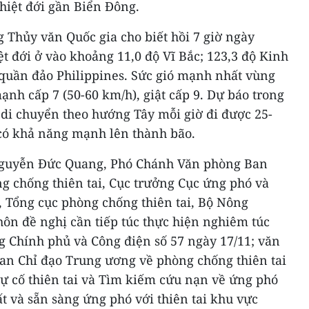
hiệt đới gần Biển Đông.
 Thủy văn Quốc gia cho biết hồi 7 giờ ngày
iệt đới ở vào khoảng 11,0 độ Vĩ Bắc; 123,3 độ Kinh
quần đảo Philippines. Sức gió mạnh nhất vùng
ạnh cấp 7 (50-60 km/h), giật cấp 9. Dự báo trong
i di chuyển theo hướng Tây mỗi giờ đi được 25-
có khả năng mạnh lên thành bão.
 Nguyễn Đức Quang, Phó Chánh Văn phòng Ban
g chống thiên tai, Cục trưởng Cục ứng phó và
, Tổng cục phòng chống thiên tai, Bộ Nông
hôn đề nghị cần tiếp túc thực hiện nghiêm túc
g Chính phủ và Công điện số 57 ngày 17/11; văn
Ban Chỉ đạo Trung ương về phòng chống thiên tai
sự cố thiên tai và Tìm kiếm cứu nạn về ứng phó
đất và sẵn sàng ứng phó với thiên tai khu vực