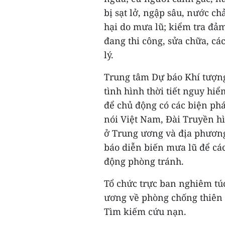
bị sạt lở, ngập sâu, nước ch
hại do mưa lũ; kiểm tra đảm
đang thi công, sửa chữa, cá
lý.
Trung tâm Dự báo Khí tượng
tình hình thời tiết nguy hi
để chủ động có các biện ph
nói Việt Nam, Đài Truyền h
ở Trung ương và địa phương
báo diễn biến mưa lũ để cá
động phòng tránh.
Tổ chức trực ban nghiêm tú
ương về phòng chống thiên t
Tìm kiếm cứu nạn.