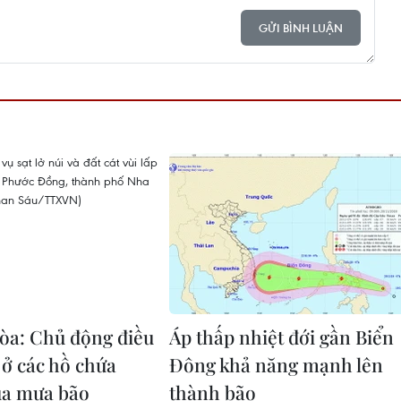
GỬI BÌNH LUẬN
a: Chủ động điều
Áp thấp nhiệt đới gần Biển
 ở các hồ chứa
Đông khả năng mạnh lên
ùa mưa bão
thành bão