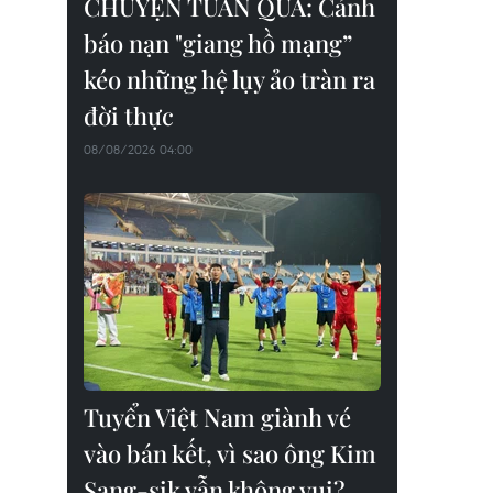
CHUYỆN TUẦN QUA: Cảnh
báo nạn "giang hồ mạng”
kéo những hệ lụy ảo tràn ra
đời thực
08/08/2026 04:00
Tuyển Việt Nam giành vé
vào bán kết, vì sao ông Kim
Sang-sik vẫn không vui?