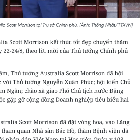
ia Scott Morrison tại Trụ sở Chính phủ. (Ảnh: Thống Nhất/TTXVN)
lia Scott Morrison kết thúc tốt đẹp chuyến thăm
 22-24/8, theo lời mời của Thủ tướng Chính phủ
m, Thủ tướng Australia Scott Morrison đã hội
c với Thủ tướng Nguyễn Xuân Phúc; hội kiến Chủ
im Ngân; chào xã giao Phó Chủ tịch nước Đặng
ộc gặp gỡ cộng đồng Doanh nghiệp tiêu biểu hai
tralia Scott Morrison đã đặt vòng hoa, vào Lăng
, tham quan Nhà sàn Bác Hồ, thăm Bệnh viện dã
đội nhân dân Việt Nam tại Học viện Quân y 103