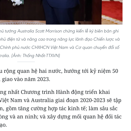
 tướng Australia Scott Morrison chứng kiến lễ ký biên bản ghi
phủ điện tử và nâng cao trong năng lực lãnh đạo Chiến lược và
 Chính phủ nước CHXHCN Việt Nam và Cơ quan chuyển đổi số
tralia. (Ảnh: Thống Nhất-TTXVN)
âu rộng quan hệ hai nước, hướng tới kỷ niệm 50
i giao vào năm 2023.
hống nhất Chương trình Hành động triển khai
Việt Nam và Australia giai đoạn 2020-2023 sẽ tập
ên, gồm tăng cường hợp tác kinh tế; làm sâu sắc
òng và an ninh; và xây dựng mối quan hệ đối tác
ạo.