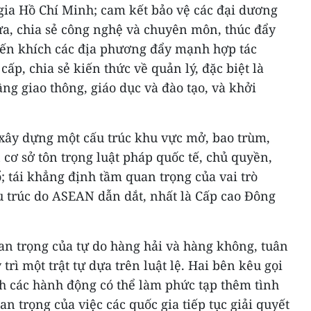
 gia Hồ Chí Minh; cam kết bảo vệ các đại dương
ựa, chia sẻ công nghệ và chuyên môn, thúc đẩy
ến khích các địa phương đẩy mạnh hợp tác
cấp, chia sẻ kiến thức về quản lý, đặc biệt là
ầng giao thông, giáo dục và đào tạo, và khởi
 xây dựng một cấu trúc khu vực mở, bao trùm,
 cơ sở tôn trọng luật pháp quốc tế, chủ quyền,
ổ; tái khẳng định tầm quan trọng của vai trò
 trúc do ASEAN dẫn dắt, nhất là Cấp cao Đông
 trọng của tự do hàng hải và hàng không, tuân
trì một trật tự dựa trên luật lệ. Hai bên kêu gọi
nh các hành động có thể làm phức tạp thêm tình
n trọng của việc các quốc gia tiếp tục giải quyết