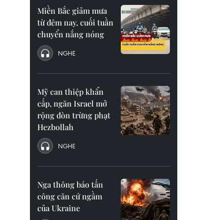
Miền Bắc giảm mưa
từ đêm nay, cuối tuần
chuyển nắng nóng
NGHE
Mỹ can thiệp khẩn
cấp, ngăn Israel mở
rộng đòn trừng phạt
Hezbollah
NGHE
Nga thông báo tấn
công căn cứ ngầm
của Ukraine