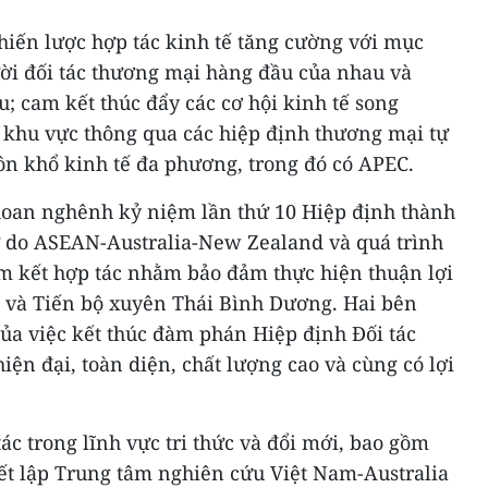
hiến lược hợp tác kinh tế tăng cường với mục
ười đối tác thương mại hàng đầu của nhau và
u; cam kết thúc đẩy các cơ hội kinh tế song
 khu vực thông qua các hiệp định thương mại tự
ôn khổ kinh tế đa phương, trong đó có APEC.
 hoan nghênh kỷ niệm lần thứ 10 Hiệp định thành
 do ASEAN-Australia-New Zealand và quá trình
m kết hợp tác nhằm bảo đảm thực hiện thuận lợi
n và Tiến bộ xuyên Thái Bình Dương. Hai bên
của việc kết thúc đàm phán Hiệp định Đối tác
iện đại, toàn diện, chất lượng cao và cùng có lợi
ác trong lĩnh vực tri thức và đổi mới, bao gồm
iết lập Trung tâm nghiên cứu Việt Nam-Australia