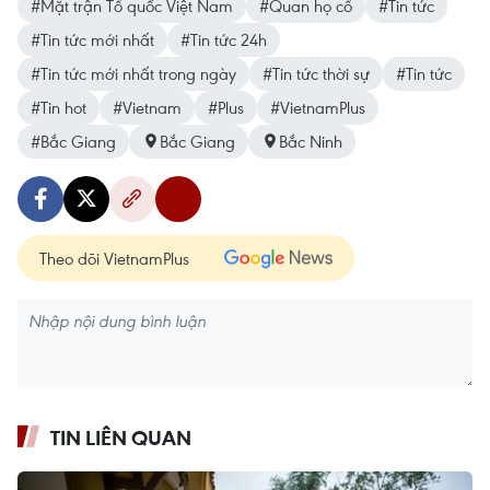
#Mặt trận Tổ quốc Việt Nam
#Quan họ cổ
#Tin tức
#Tin tức mới nhất
#Tin tức 24h
#Tin tức mới nhất trong ngày
#Tin tức thời sự
#Tin tức
#Tin hot
#Vietnam
#Plus
#VietnamPlus
#Bắc Giang
Bắc Giang
Bắc Ninh
Theo dõi VietnamPlus
TIN LIÊN QUAN