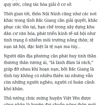
quy ước, công tác hòa giải ở cơ sở.
Thời gian tới, thôn Nội Ninh cũng như các nơi
khác trong tỉnh Bắc Giang cần giải quyết, khắc
phục các tồn tại, hạn chế trong xây dựng khu
dân cư văn hóa, phát triển kinh tế-xã hội như
tình trạng ô nhiễm môi trường nông thôn; tệ
nạn xã hội, đặc biệt là tệ nạn ma túy…
Người dân địa phương cần phát huy tinh thần
thương thân tương ái, “lá lành đùm lá rách,”
giúp đỡ nhau khi hoạn nạn, bởi Bắc Giang là
tỉnh tuy không có nhiều thiên tai nhưng vẫn
còn những người nghèo, người có hoàn cảnh
khó khăn.
Thủ tướng chúc mừng huyện Việt Yên được
công nhận là huyện đạt chuẩn nông thôn mới,