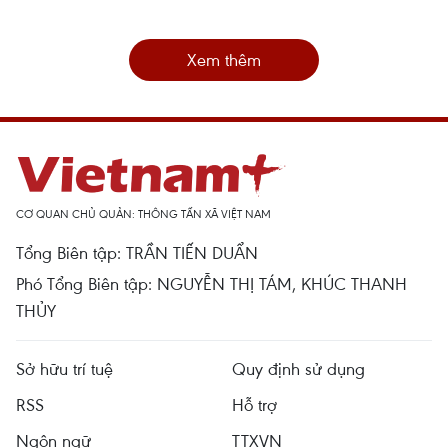
Xem thêm
CƠ QUAN CHỦ QUẢN: THÔNG TẤN XÃ VIỆT NAM
Tổng Biên tập: TRẦN TIẾN DUẨN
Phó Tổng Biên tập: NGUYỄN THỊ TÁM, KHÚC THANH
THỦY
Sở hữu trí tuệ
Quy định sử dụng
RSS
Hỗ trợ
Ngôn ngữ
TTXVN