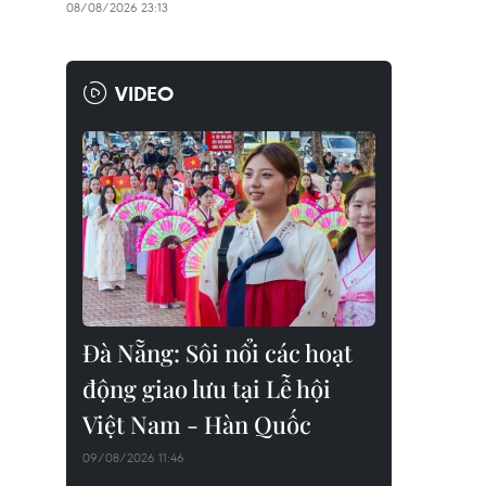
08/08/2026 23:13
VIDEO
Đà Nẵng: Sôi nổi các hoạt
động giao lưu tại Lễ hội
Việt Nam - Hàn Quốc
09/08/2026 11:46