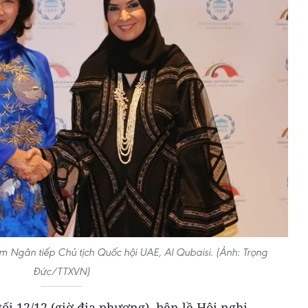
m Ngân tiếp Chủ tịch Quốc hội UAE, Al Qubaisi. (Ảnh: Trọng
Đức/TTXVN)
ối 12/12 (giờ địa phương), bên lề Hội nghị