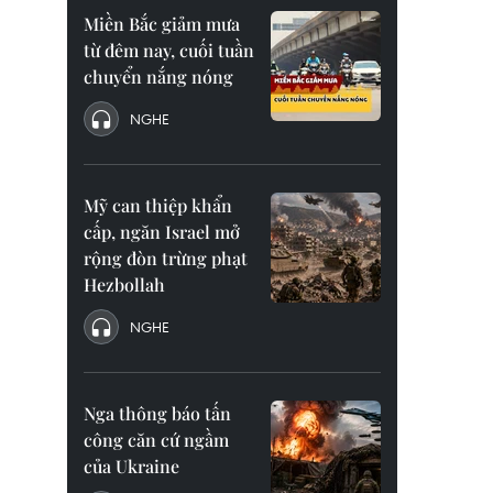
Miền Bắc giảm mưa
từ đêm nay, cuối tuần
chuyển nắng nóng
NGHE
Mỹ can thiệp khẩn
cấp, ngăn Israel mở
rộng đòn trừng phạt
Hezbollah
NGHE
Nga thông báo tấn
công căn cứ ngầm
của Ukraine