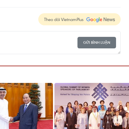
Theo dõi VietnamPlus
GỬI BÌNH LUẬN