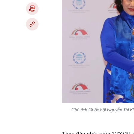
Chủ tịch Quốc hội Nguyễn Thị Ki
Theo đặc phái viên TTXVN, t