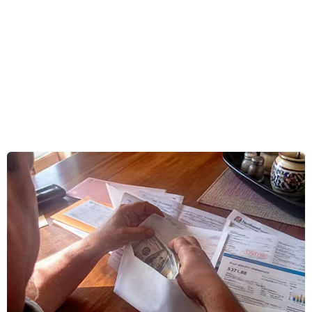
Harry Harris đưa ra ngày 22/4 trong một cuộc
họp báo ở Seoul.
Đại sứ Harris cho biết chưa có thể đảm bảo sẽ
diễn ra hội nghị thượng đỉnh Mỹ-Triều lần 3, và
điều này phụ thuộc vào hành động tiếp theo
lãnh đạo Triều Tiên Kim Jong-un có đem lại lợi
ích cho đất nước và người dân Triều Tiên trong
tương lai hay không.
Nhà ngoại giao Mỹ đồng thời bày tỏ tin tưởng
khả năng diễn ra sự kiện trên, cho rằng Tổng
thống Mỹ Donald Trump mong muốn "tiến hành
cuộc gặp." Ông Harris nhấn mạnh "quả bóng
hiện đang ở bên sân của Triều Tiên."
[Khả năng Trung Quốc đăng cai Hội đàm