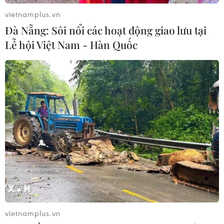
vietnamplus.vn
Đà Nẵng: Sôi nổi các hoạt động giao lưu tại
Lễ hội Việt Nam - Hàn Quốc
Mỹ gửi gắm thông điệp tới Triều Tiên qua
Tổng thống Hàn Quốc
21/04/2019 03:27
Nguồn tin ngoại giao Hàn Quốc cho biết Tổng thống
Hàn Quốc Moon Jae-in có một thông điệp mà Tổng
thống Mỹ Donald Trump muốn gửi tới nhà lãnh đạo
Triều Tiên Kim Jong-un.
vietnamplus.vn