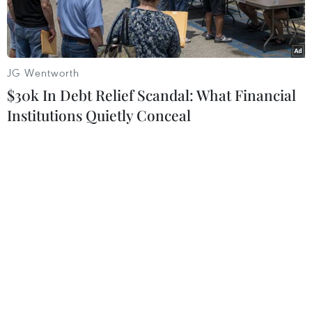
JG Wentworth
$30k In Debt Relief Scandal: What Financial
Institutions Quietly Conceal
Đại sứ Mỹ tại Hàn Quốc Harry Harris. (Nguồn: Yonhap)
Khả năng diễn ra hội nghị thượng đỉnh Mỹ-
Triều Tiên lần 3 tùy thuộc vào động thái sắp tới
của Bình Nhưỡng.
Đây là tuyên bố của Đại sứ Mỹ tại Hàn Quốc