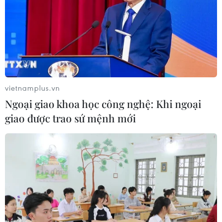
gặp thượng đỉnh lần thứ ba với nhà lãnh đạo Triều Tiên
Kim Jong-un sẽ là một ý tưởng tốt đẹp.
vietnamplus.vn
Ngoại giao khoa học công nghệ: Khi ngoại
giao được trao sứ mệnh mới
Cố vấn Hàn Quốc: Đàm phán Mỹ-Triều có