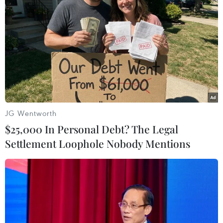
JG Wentworth
$25,000 In Personal Debt? The Legal
Settlement Loophole Nobody Mentions
Tổng thống Trump lạc quan về cuộc gặp
thượng đỉnh Mỹ-Triều lần 3
13/04/2019 14:07
Ngày 13/4, Tổng thống Mỹ Donald Trump cho rằng cuộc