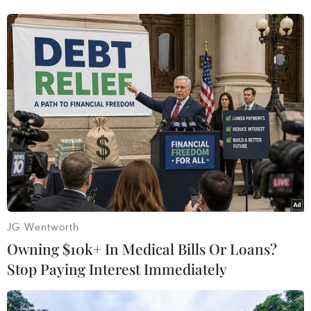
#Thượng đỉnh Mỹ-Triều
#Đại sứ Mỹ tại Hàn Quốc
#Harry Harris
#Tổ hợp hạt nhân Yongbyon
Mỹ
Triều Tiên
Theo dõi VietnamPlus
JG Wentworth
Owning $10k+ In Medical Bills Or Loans?
Stop Paying Interest Immediately
TIN LIÊN QUAN