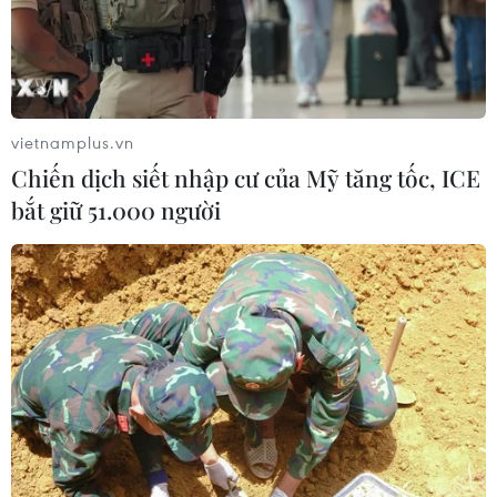
vietnamplus.vn
Chiến dịch siết nhập cư của Mỹ tăng tốc, ICE
TIN CÙNG CHUYÊN MỤC
bắt giữ 51.000 người
Ấn Độ dự kiến chi 8,8 tỷ USD cho
hoạt động thăm dò dầu khí biển sâu
09/08/2026 13:13
Tổng Bí thư, Chủ tịch nước Tô Lâm
bắt đầu thăm cấp Nhà nước Australia
09/08/2026 12:05