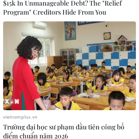
$15k In Unmanageable Debt? The "Relief
chung giữa các bước đi phi hạt nhân hóa của
Program" Creditors Hide From You
Bình Nhưỡng với việc dỡ bỏ các lệnh trừng phạt
của Washington./.
(TTXVN/Vietnam+)
vietnamplus.vn
Trường đại học sư phạm đầu tiên công bố
điểm chuẩn năm 2026