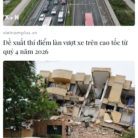
vietnamplus.vn
Đề xuất thí điểm làn vượt xe trên cao tốc từ
quý 4 năm 2026
Đảng cầm quyền tại Hàn Quốc chính thức
chỉ định lãnh đạo lâm thời
29/12/2016 09:02
Đảng Saenuri cầm quyền tại Hàn Quốc đã chính thức
chỉ định ông In Myung-jin, một nhân vật theo đường lối
cải cách, làm nhà lãnh đạo lâm thời của đảng này vụ