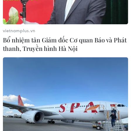
vietnamplus.vn
Bổ nhiệm tân Giám đốc Cơ quan Báo và Phát
thanh, Truyền hình Hà Nội
Biểu tình yêu cầu Tổng thống từ chức tại trung tâm Seoul.
(Nguồn: EPA/ TTXVN)
Ngày 31/12, hơn 500.000 người dân Hàn Quốc
đã đón chào Năm Mới bằng cách xuống đường
biểu tình kêu gọi bắt giữ ngay lập tức Tổng