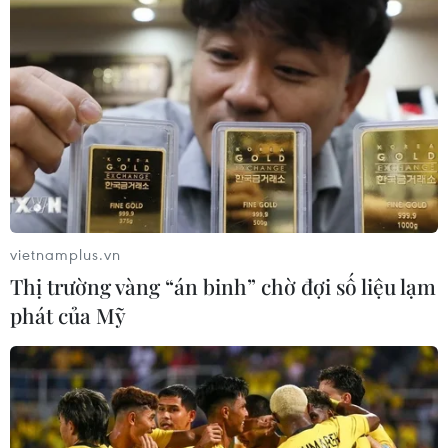
Theo dõi VietnamPlus
TIN LIÊN QUAN
vietnamplus.vn
Thị trường vàng “án binh” chờ đợi số liệu lạm
phát của Mỹ