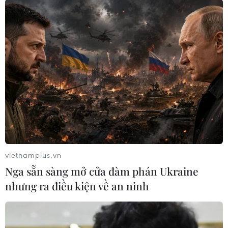
vietnamplus.vn
#Du học Hàn Quốc
#Park Geun-hye
Nga sẵn sàng mở cửa đàm phán Ukraine
#Bê bối chính trị Hàn Quốc
nhưng ra điều kiện về an ninh
#Luận tội tổng thống Hàn Quốc
#Biểu tình phản đối chính phủ
Hàn Quốc