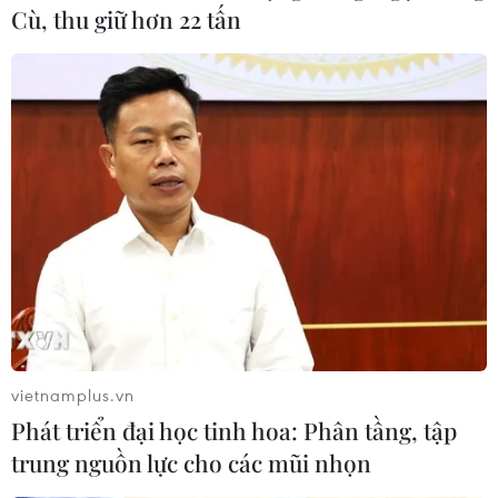
Cù, thu giữ hơn 22 tấn
Lãnh đạo Cơ quan Hưu trí Quốc gia Hàn
Quốc chính thức bị bắt giữ
31/12/2016 01:30
Các công tố viên đặc biệt của Hàn Quốc đã bắt giữ
ông Moon Hyung-pyo, người đứng đầu Cơ quan Hưu trí
Quốc gia, để phục vụ cho cuộc điều tra về vụ bê bối
liên quan đến Tổng thống Park Geun-hye.
vietnamplus.vn
Phát triển đại học tinh hoa: Phân tầng, tập
trung nguồn lực cho các mũi nhọn