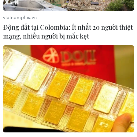
bê bối liên quan đến bà Park Geun-hye.
vietnamplus.vn
Động đất tại Colombia: Ít nhất 20 người thiệt
mạng, nhiều người bị mắc kẹt
Lãnh đạo mới của đảng cầm quyền Hàn
Quốc ra yêu cầu gây tranh cãi