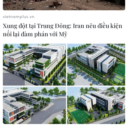
vietnamplus.vn
Xung đột tại Trung Đông: Iran nêu điều kiện
TIN CÙNG CHUYÊN MỤC
nối lại đàm phán với Mỹ
Trung Quốc đẩy mạnh tài chính số,
từng bước phát triển nhân dân tệ kỹ
thuật số
10/08/2026 15:54
Tổng Bí thư, Chủ tịch nước
Tô Lâm đến thủ đô Canberra
10/08/2026 15:25
Tổng Bí thư, Chủ tịch nước Tô Lâm