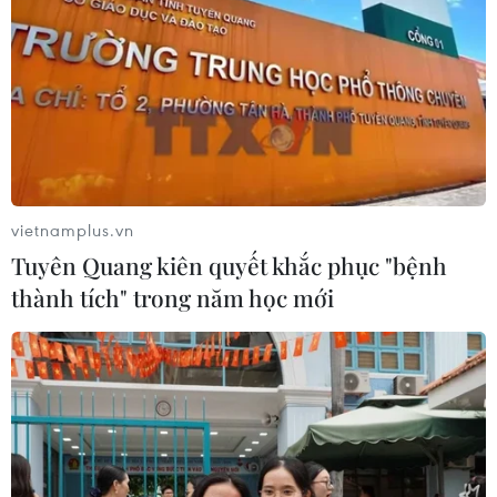
Quan hệ Việt Nam-New Zealand
đứng trước nhiều cơ hội phát triển
mới
10/08/2026 02:06
Trung Quốc tất bật bước vào
mùa thu hoạch nông sản
vietnamplus.vn
09/08/2026 23:00
Tuyên Quang kiên quyết khắc phục "bệnh
thành tích" trong năm học mới
Trung Quốc: Giá tiêu dùng và giá sản
xuất cùng giảm tốc trong tháng
7/2026
09/08/2026 14:40