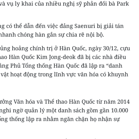
 và vụ ly khai của nhiều nghị sỹ phản đối bà Park
g có thể dẫn đến việc đảng Saenuri bị giải tán
nhanh chóng hàn gắn sự chia rẽ nội bộ.
ủng hoảng chính trị ở Hàn Quốc, ngày 30/12, cựu
hao Hàn Quốc Kim Jong-deok đã bị các nhà điều
rằng Phủ Tổng thống Hàn Quốc đã lập ra “danh
ật hoạt động trong lĩnh vực văn hóa có khuynh
rưởng Văn hóa và Thể thao Hàn Quốc từ năm 2014
nghi ngờ quản lý một danh sách gồm gần 10.000
ổng thống lập ra nhằm ngăn chặn họ nhận sự