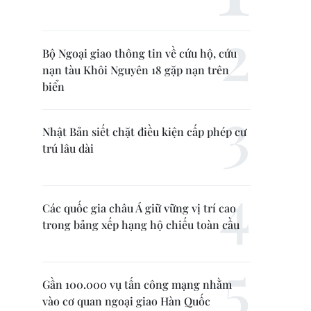
Bộ Ngoại giao thông tin về cứu hộ, cứu
nạn tàu Khôi Nguyên 18 gặp nạn trên
biển
Nhật Bản siết chặt điều kiện cấp phép cư
trú lâu dài
Các quốc gia châu Á giữ vững vị trí cao
trong bảng xếp hạng hộ chiếu toàn cầu
Gần 100.000 vụ tấn công mạng nhằm
vào cơ quan ngoại giao Hàn Quốc