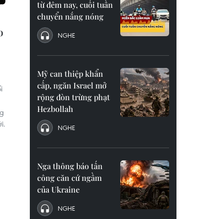
từ đêm nay, cuối tuần
chuyển nắng nóng
o
NGHE
Mỹ can thiệp khẩn
cấp, ngăn Israel mở
i
rộng đòn trừng phạt
Hezbollah
ng
i.
NGHE
Nga thông báo tấn
công căn cứ ngầm
của Ukraine
NGHE