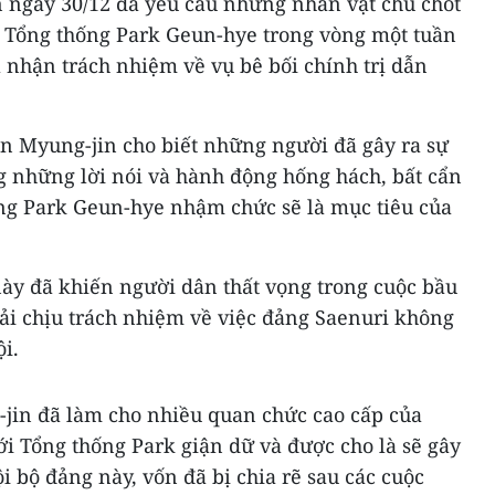
​ ngày 30/12 đã yêu cầu những nhân vật chủ chốt
 Tổng thống Park Geun-hye trong vòng một tuần
à nhận trách nhiệm về vụ bê bối chính trị dẫn
.
 In Myung-jin cho biết những người đã gây ra sự
g những lời nói và hành động hống hách, bất cẩn
ống Park Geun-hye nhậm chức sẽ là mục tiêu của
ày đã khiến người dân thất vọng trong cuộc bầu
hải chịu trách nhiệm về việc đảng Saenuri không
i.
jin đã làm cho nhiều quan chức cao cấp của
i Tổng thống Park giận dữ và được cho là sẽ gây
i bộ đảng này, vốn đã bị chia rẽ sau các cuộc