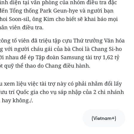
trình diện tại văn phòng của nhóm điều tra đặc
n đến Tổng thống Park Geun-hye và người bạn
hoi Soon-sil, ông Kim cho biết sẽ khai báo mọi
hân viên điều tra.
công tố viên đã triệu tập cựu Thứ trưởng Văn hóa
 với người cháu gái của bà Choi là Chang Si-ho
ới nhau để ép Tập đoàn Samsung tài trợ 1,62 tỷ
t quỹ thể thao do Chang điều hành.
 xem liệu việc tài trợ này có phải nhằm đổi lấy
ưu trí Quốc gia cho vụ sáp nhập của 2 chi nhánh
hay không./.
(Vietnam+)