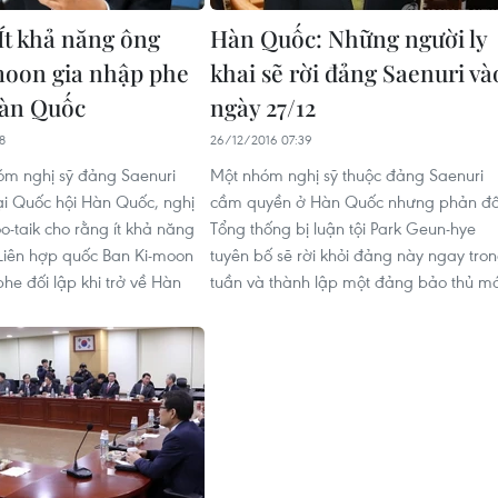
Ít khả năng ông
Hàn Quốc: Những người ly
oon gia nhập phe
khai sẽ rời đảng Saenuri và
Hàn Quốc
ngày 27/12
8
26/12/2016 07:39
óm nghị sỹ đảng Saenuri
Một nhóm nghị sỹ thuộc đảng Saenuri
i Quốc hội Hàn Quốc, nghị
cầm quyền ở Hàn Quốc nhưng phản đố
-taik cho rằng ít khả năng
Tổng thống bị luận tội Park Geun-hye
Liên hợp quốc Ban Ki-moon
tuyên bố sẽ rời khỏi đảng này ngay tro
he đối lập khi trở về Hàn
tuần và thành lập một đảng bảo thủ mớ