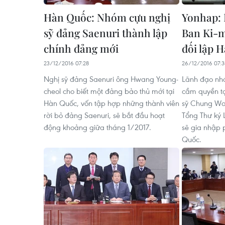
Hàn Quốc: Nhóm cựu nghị
Yonhap: 
sỹ đảng Saenuri thành lập
Ban Ki-m
chính đảng mới
đối lập 
23/12/2016 07:28
26/12/2016 07:3
Nghị sỹ đảng Saenuri ông Hwang Young-
Lãnh đạo nh
cheol cho biết một đảng bảo thủ mới tại
cầm quyền tạ
Hàn Quốc, vốn tập hợp những thành viên
sỹ Chung Woo
rời bỏ đảng Saenuri, sẽ bắt đầu hoạt
Tổng Thư ký 
động khoảng giữa tháng 1/2017.
sẽ gia nhập p
Quốc.