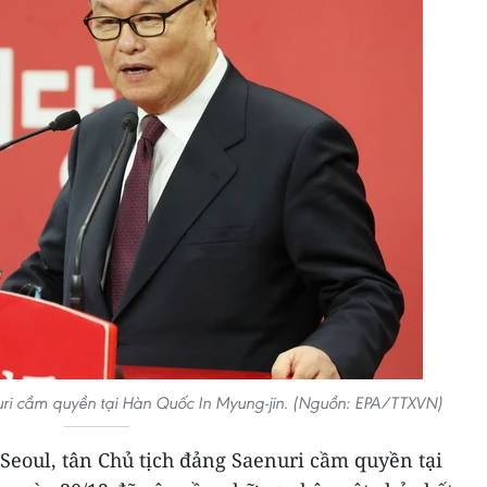
i cầm quyền tại Hàn Quốc In Myung-jin. (Nguồn: EPA/TTXVN)
Seoul, tân Chủ tịch đảng Saenuri cầm quyền tại