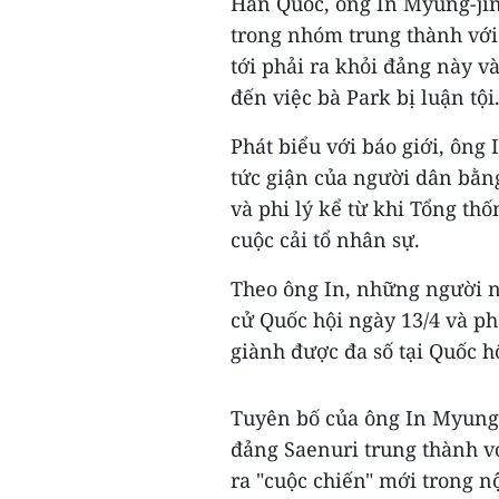
Hàn Quốc, ông In Myung-jin
trong nhóm trung thành với
tới phải ra khỏi đảng này v
đến việc bà Park bị luận tội
Phát biểu với báo giới, ông
tức giận của người dân bằn
và phi lý kể từ khi Tổng th
cuộc cải tổ nhân sự.
Theo ông In, những người n
cử Quốc hội ngày 13/4 và p
giành được đa số tại Quốc hộ
Tuyên bố của ông In Myung-
đảng Saenuri trung thành vớ
ra "cuộc chiến" mới trong nộ