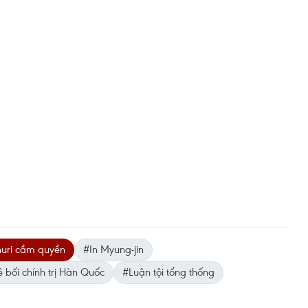
uri cầm quyền
#In Myung-jin
 bối chính trị Hàn Quốc
#Luận tội tổng thống