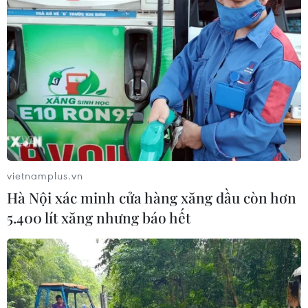
vietnamplus.vn
Hà Nội xác minh cửa hàng xăng dầu còn hơn
5.400 lít xăng nhưng báo hết