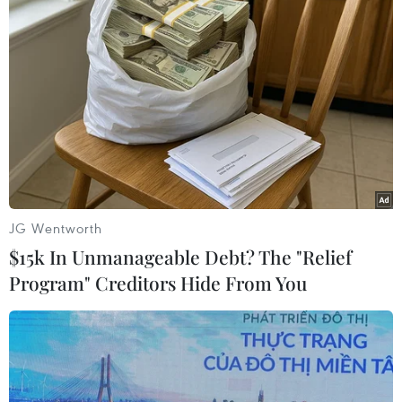
TIN LIÊN QUAN
JG Wentworth
$15k In Unmanageable Debt? The "Relief
Program" Creditors Hide From You
Đan Mạch buộc tội 2 thiếu niên gây ra vụ
nổ gần Đại sứ quán Israel
03/10/2024 12:01
Hai thiếu niên, 16 và 19 tuổi, đã bị bắt giữ ngày 2/10