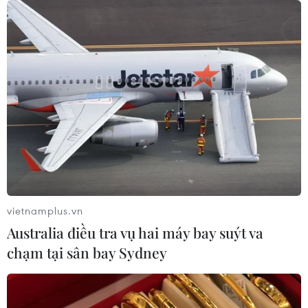
cứ quân sự thường trực với Mỹ
06/08/2026 00:06
Liên hợp quốc: Xung đột Ukraine trải
qua tháng đẫm máu nhất
05/08/2026 23:47
Đức điều tra vụ UAV gắn thuốc nổ
xuất hiện tại sân bay
vietnamplus.vn
05/08/2026 23:43
Australia điều tra vụ hai máy bay suýt va
chạm tại sân bay Sydney
Bất ổn địa chính trị kìm hãm tăng
trưởng Eurozone