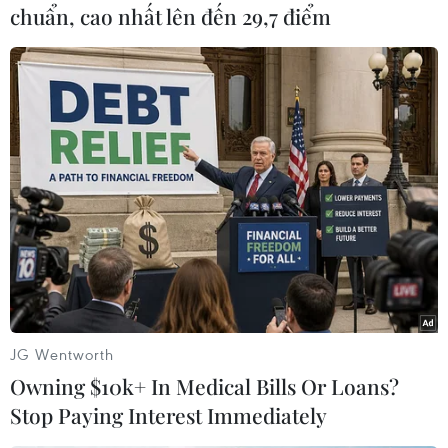
chuẩn, cao nhất lên đến 29,7 điểm
Hai thiếu niên, 16 và 19 tuổi, đã bị
bắt giữ ngày 2/10 trên chuyến tàu
ở ga tàu hỏa chính tại
Copenhagen và bị đưa ra trình
diện, trả lời thẩm vấn tại tòa án
thành phố Copenhagen.
(TTXVN/Vietnam+)
JG Wentworth
Owning $10k+ In Medical Bills Or Loans?
Stop Paying Interest Immediately