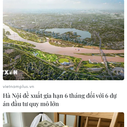
#Đan Mạch
#Đại sứ quán Israel ở Đan Mạch
#Vụ nổ
#Cảnh sát Đan Mạch
#Dải Gaza
Đan Mạch
Israel
Theo dõi VietnamPlus
vietnamplus.vn
Hà Nội đề xuất gia hạn 6 tháng đối với 6 dự
án đầu tư quy mô lớn