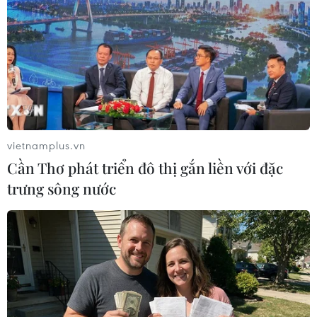
trên chuyến tàu ở ga tàu hỏa chính tại Copenhagen
và bị đưa ra trình diện, trả lời thẩm vấn tại tòa án thành
phố Copenhagen.
vietnamplus.vn
Cần Thơ phát triển đô thị gắn liền với đặc
trưng sông nước
Sau biến cố tại Đan Mạch, đến lượt Đại sứ