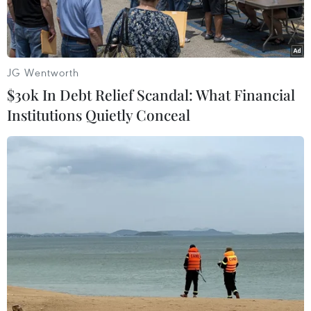
JG Wentworth
$30k In Debt Relief Scandal: What Financial
Institutions Quietly Conceal
Xe cảnh sát tại hiện trường điều tra hai vụ nổ gần đại sứ quán
Israel ở Copenhagen, Đan Mạch, ngày 2/10. (Ảnh: Reuters)
Ngày 7/10, lại xảy ra một vụ nổ mới gần Đại sứ
quán Israel ở Đan Mạch. Vụ nổ xảy ra đúng thời
điểm tròn một năm bùng nổ cuộc xung đột giữa
Israel và lực lượng Hamas ở Dải Gaza,